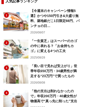
人気記事ランキング
【今週末のキャンペーン情報5
1
選】かつや150円引き&大盛り無
料、築地銀だこ1日限定88円、パ
ンチョの日…
2026/08/07
「一生貧乏」はスーパーのカゴ
2
の中に表れる？「お金持ちカ
ゴ」に変える4つの工夫
2025/08/28
「長い目で見れば安上がり」世
3
帯年収650万円・34歳男性が満
足する“23万円”で買ったもの
2026/08/08
「他の支出は削れなかったの
4
で」年収200万円・40歳女性が
物価高で“真っ先に削った”支出