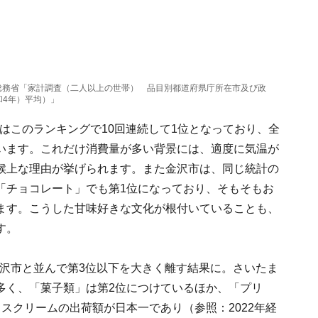
総務省「家計調査（二人以上の世帯） 品目別都道府県庁所在市及び政
和4年）平均）」
市はこのランキングで10回連続して1位となっており、全
います。これだけ消費量が多い背景には、適度に気温が
候上な理由が挙げられます。また金沢市は、同じ統計の
「チョコレート」でも第1位になっており、そもそもお
ます。こうした甘味好きな文化が根付いていることも、
す。
、金沢市と並んで第3位以下を大きく離す結果に。さいたま
多く、「菓子類」は第2位につけているほか、「プリ
スクリームの出荷額が日本一であり（参照：2022年経