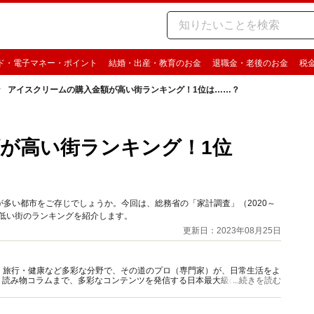
ド・電子マネー・ポイント
結婚・出産・教育のお金
退職金・老後のお金
税
アイスクリームの購入金額が高い街ランキング！1位は……？
が高い街ランキング！1位
多い都市をご存じでしょうか。今回は、総務省の「家計調査」（2020～
や低い街のランキングを紹介します。
更新日：2023年08月25日
グルメ・旅行・健康など多彩な分野で、その道のプロ（専門家）が、日常生活をよ
、読み物コラムまで、多彩なコンテンツを発信する日本最大級の総合情報サ
...続きを読む