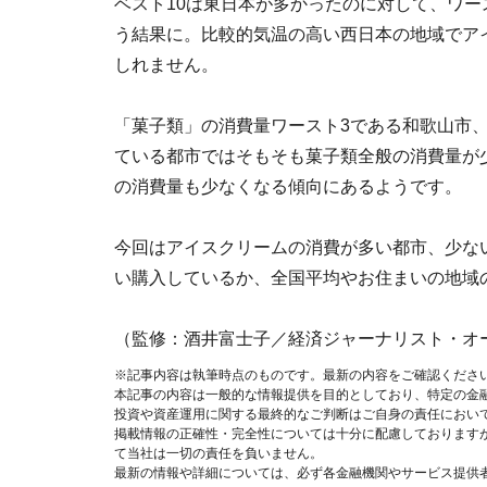
ベスト10は東日本が多かったのに対して、ワー
う結果に。比較的気温の高い西日本の地域でア
しれません。
「菓子類」の消費量ワースト3である和歌山市、
ている都市ではそもそも菓子類全般の消費量が
の消費量も少なくなる傾向にあるようです。
今回はアイスクリームの消費が多い都市、少な
い購入しているか、全国平均やお住まいの地域
（監修：酒井富士子／経済ジャーナリスト・オ
※記事内容は執筆時点のものです。最新の内容をご確認くださ
本記事の内容は一般的な情報提供を目的としており、特定の金
投資や資産運用に関する最終的なご判断はご自身の責任におい
掲載情報の正確性・完全性については十分に配慮しております
て当社は一切の責任を負いません。
最新の情報や詳細については、必ず各金融機関やサービス提供