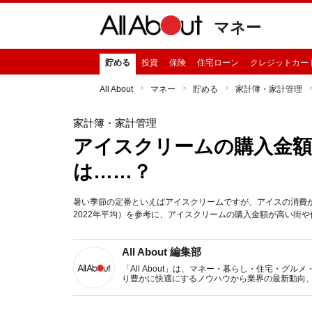
マネー
貯める
投資
保険
住宅ローン
クレジットカー
All About
マネー
貯める
家計簿・家計管理
家計簿・家計管理
アイスクリームの購入金額
は……？
暑い季節の定番といえばアイスクリームですが、アイスの消費が
2022年平均）を参考に、アイスクリームの購入金額が高い街
All About 編集部
「All About」は、マネー・暮らし・住宅・
り豊かに快適にするノウハウから業界の最新動向
イトです。