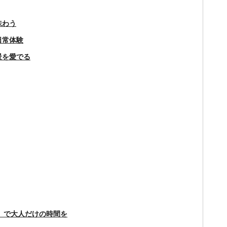
味わう
日常体験
景を愛でる
MU」で大人だけの時間を