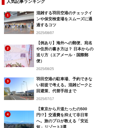
人気記事ランキング
混雑する羽田空港のチェックイ
1
ンや保安検査場をスムーズに通
過するコツ
2025/08/07
【例あり】海外への郵便、宛名
2
や住所の書き方は？ 日本からの
送り方（エアメール・国際郵
便）
2025/08/25
羽田空港の駐車場、予約できな
3
い前提で考える。混雑ピークと
回避策、代替手段まで
2025/07/17
【東京から片道たったの500
4
円!?】交通費を抑えて非日常
へ。旅のプロが教える「安近
短」リゾート3選