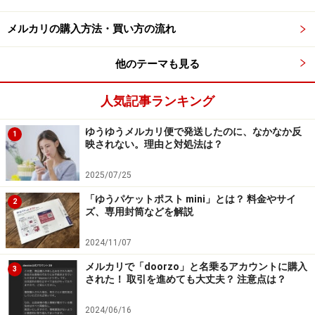
3. 重い、大きいが重なりがちな「辞書や図
鑑」
メルカリの購入方法・買い方の流れ
一般的な辞書や図鑑は厚さがあるので、メルカリ便のネ
他のテーマも見る
コポスやゆうパケットで送るのが難しい商品です。例え
ば『広辞苑』などもともと販売価格が高いものならば、
人気記事ランキング
メルカリに出品しても送料の割合がそれほど高くはなら
ないでしょう。しかし一般的な国語辞典や英語辞典は
ゆうゆうメルカリ便で発送したのに、なかなか反
1
映されない。理由と対処法は？
1000円前後になることもあります。
2025/07/25
筆者が出品しようとした国語辞典は800円前後での取引
「ゆうパケットポスト mini」とは？ 料金やサイ
2
でした。宅急便コンパクトでは450円、しかも70円の専
ズ、専用封筒などを解説
用箱が必要になるので、販売価格に対して送料がかかり
2024/11/07
すぎます。さらに値下げ交渉をされたらと考えて、出品
メルカリで「doorzo」と名乗るアカウントに購入
を断念してしまいました。
3
された！ 取引を進めても大丈夫？ 注意点は？
図鑑も同じで、梱包すると厚さが出ますからネコポスや
2024/06/16