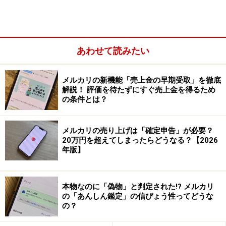
そもそも筆者の家にあったフラフープは5000円以上で売
れるものではなかったので、メルカリに出品するのは断
あわせて読みたい
念するしかありません。もし組み立て式のフラフープだ
ったならコンパクトサイズになり、らくらくメルカリ便
メルカリの新機能「売上金の早期受取」を徹底
で発送ができました。
解説！ 評価を待たずにすぐ売上金を得るため
の条件とは？
メルカリの売り上げは「確定申告」が必要？
20万円を超えてしまったらどうなる？【2026
年版】
本物なのに「偽物」と判定された!? メルカリ
の「あんしん鑑定」の信ぴょう性ってどうな
の？