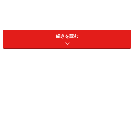
続きを読む
フラフープはバラバラにできないと、サイズが大きすぎる
フラフープは種類によって組み立て式のものもあります
が、筆者の家にあったものは円形でした。子ども用で、
直径は80～90cmほど。これを梱包するとなると、縦と
横の合計が最低でも160cmになってしまいます。
この時点でらくらくメルカリ便の宅急便の最大サイズに
なるので、梱包材の幅や厚さを含めるとサイズオーバー
になってしまうのです。もし送るとなると「
梱包・発送
たのメル便
」を利用することになり、200サイズで料金
は5000円です。