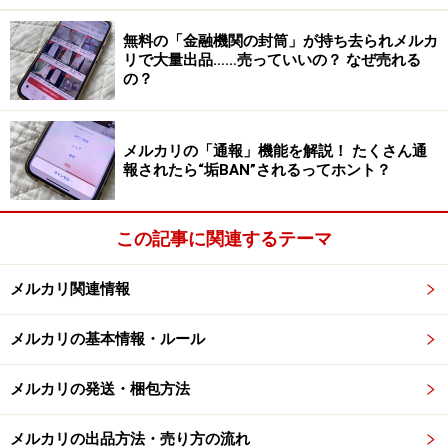
ブランドものの麦わら帽子なら販売価格を高く設定でき
ますが、そうでない帽子は販売価格よりも送料が高くな
無料の「金融機関の封筒」が持ち去られメルカ
リで大量出品……売っていいの？ なぜ売れる
ってしまうこともあるのです。
の？
これは余談ですが、キャップのつばの角度にも注意が必
要です。キャップはつぶせるので、ネコポスやゆうパケ
メルカリの「通報」機能を解説！ たくさん通
報されたら“垢BAN”されるってホント？
ットで送れるだろうなと思っていたのですが、つばの部
分がカーブしていると厚さが3cmを超えてしまうことが
あるのです。
この記事に関連するテーマ
「伸ばして梱包すればいいのでは？」と一瞬思ったので
メルカリ関連情報
すが、商品にダメージが加わってしまいそうです。これ
メルカリの基本情報・ルール
も販売価格が高ければ良いのですが、そうでないと送料
の割合が高くなってしまう商品になりかねません。
メルカリの発送・梱包方法
メルカリの出品方法・売り方の流れ