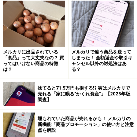
2. 折りたためない「麦わら帽子」
メルカリに出品されている
メルカリで違う商品を送って
「食品」って大丈夫なの？ 買
しまった！ 全額返金や取引キ
ってはいけない商品の特徴
ャンセル以外の対処法はあ
は？
る？
折りたたむことができない麦わら帽子は梱包サイズが大きく
なりがち
夏に使う麦わら帽子は、小さく折りたためないことが多
捨てると71.5万円も損する!? 実はメルカリで
売れる「家に眠る“かくれ資産”」【2025年版
く、その分梱包した後のサイズが大きくなってしまいま
調査】
す。つばが広いと帽子の直径が大きくなり、さらに高さ
があるので宅急便やゆうパックの80サイズや100サイズ
埋もれていた商品が売れるかも！ メルカリの
になってしまうこともあります。
新機能「商品プロモーション」の使い方と注意
点を解説