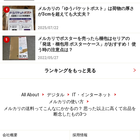
ゆうパケットでは送れませんでした。しかも宅急便コン
メルカリの「ゆうパケットポスト」は荷物の厚さ
4
パクトやゆうパケットプラスの専用箱に入らないので、
が3cmを超えても大丈夫？
宅急便やゆうパックで送ることになってしまいます。
2025/07/22
メルカリでポスターを売ったら梱包はセリアの
5
「発送・梱包用 ポスターケース」がおすすめ！ 使
販売価格は送料をベースにして決めていく
う時の注意点は？
2022/05/27
メルカリに出品する場合、多くの出品者はまず販売価格
ランキングをもっと見る
を気にします。しかし、それより先に考えたいのは送料
です。筆者の場合、不用品があったら「いくらで売れる
かな？」と考える前に、「どの方法で送れるかな？ 送料
>
>
>
All About
デジタル
IT・インターネット
はいくらかな？」と考えます。そして販売価格を調べて
>
メルカリの使い方
みて、送料の割合を計算していきます。もちろん相場を
メルカリの送料ってこんなにかかるの？ 思った以上に高くて出品を
断念したもの3つ
基準にはするのですが、送料も同じくらい重要な基準に
なるということです。
会社概要
採用情報