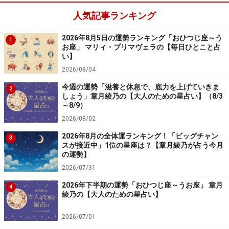
人気記事ランキング
2026年8月5日の運勢ランキング「おひつじ座～う
1
お座」 マリィ・プリマヴェラの【毎日ひとこと占
い】
2026/08/04
今週の運勢「滋養と休息で、底力を上げていきま
2
しょう」章月綾乃の【大人のための星占い】（8/3
～8/9）
2026/08/02
2026年8月の全体運ランキング！「ビッグチャン
3
スが接近中」1位の星座は？【章月綾乃が占う今月
の運勢】
2026/07/31
2026年下半期の運勢「おひつじ座～うお座」 章月
4
綾乃の【大人のための星占い】
2026/07/01