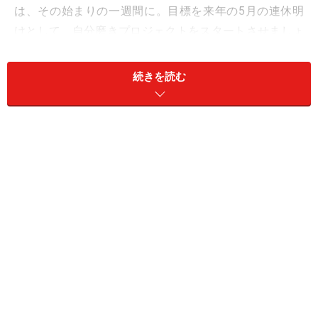
は、その始まりの一週間に。目標を来年の5月の連休明
けとして、自分磨きプロジェクトをスタートさせましょ
う。「基礎」を作るイメージで考えるとよく、ボディー
メイキングや勉強など、期間中に仕上げが可能なプラン
続きを読む
を探してみましょう。体力や気力が高まり、スパルタで
やるほうが頑張りが効いて長続きするため、複数のテー
マを追いかけるのもオススメです。
社交は、コンパクトにさくさくと。余韻が残り、次の楽
しみにつながっていくでしょう。
愛は、サービス精神がカギ。リクエストを募って。
＞他の星座はこちら
【おすすめの占い】