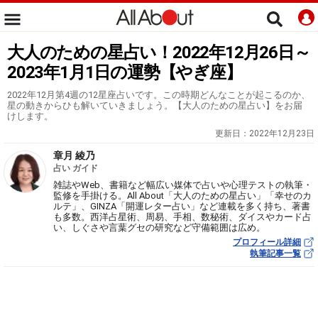
大人のための星占い！2022年12月26日～
2023年1月1日の運勢【やぎ座】
2022年12月第4週の12星座占いです。この時期どんなことが起こるのか、
星の動きからひも解いていきましょう。【大人のための星占い】をお届
けします。
更新日：
2022年12月23日
章月 綾乃
占い ガイド
雑誌やWeb、書籍など幅広い媒体で占いや心理テストの執筆・
監修を手掛ける。All About「大人のための星占い」「幸せのカ
ルテ」、GINZA「開運レター占い」など連載を多く持ち、著書
も多数。西洋占星術、周易、手相、数秘術、ダイスやカード占
い、しぐさや言葉グセの研究など守備範囲は広め。
プロフィール詳細
執筆記事一覧