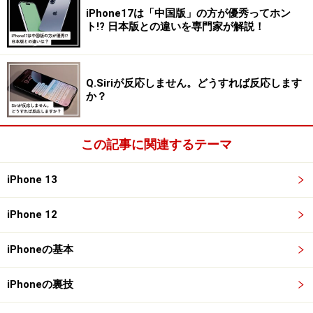
iPhone17は「中国版」の方が優秀ってホン
すると先ほど再生した動画の続きが、音声のみ流れるよ
ト!? 日本版との違いを専門家が解説！
うになります！ この状態であれば、他のアプリを使って
いても、YouTubeの音声を流し続けることができます。
Q.Siriが反応しません。どうすれば反応します
か？
YouTubeをブラウザで開きたい！ アプリが
この記事に関連するテーマ
立ち上がるのを回避する方法
iPhone 13
YouTubeのアプリがインストールされていると、Safariで
YouTubeサイトにアクセスしても勝手にYouTubeのアプ
iPhone 12
リが立ち上がってしまい、SafariでYouTubeが開けないこ
とがあります。
iPhoneの基本
そうしたときはGoogle検索結果の「YouTube」へのリン
iPhoneの裏技
クを、タップして長押し。表示されたメニューの中から