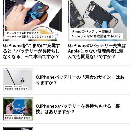
な動画を再生します。
SafariでYouTubeにアクセスし、好きな動画を再生
2.
Q.iPhoneを“こまめに”充電す
Q.iPhoneのバッテリー交換は
ると「バッテリーが長持ちし
Appleじゃない修理業者に頼
この状態でアプリを閉じます。すると動画は一時停止と
なくなる」って本当ですか？
んでも問題ないですか？
なりますが、ここでコントロールセンターを開きます。
そして右上のコントローラーから再生アイコンをタッ
Q.iPhoneバッテリーの「寿命のサイン」はあ
プ。
りますか？
アプリを閉じると動画は一時停止に、ここでコントロールセ
ンターを開き、右上のコントローラーから再生アイコンをタ
Q.iPhoneのバッテリーを長持ちさせる「裏
ップ
技」はありますか？
3.