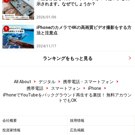
示されます。なぜでしょうか？
【編集部おすすめの購入サイト】
2026/01/06
iPhoneのカメラで4Kの高画質ビデオ撮影をする方
5
Amazonで人気の iPhone 用品をチェック！
法と注意点
2024/11/17
楽天市場で iPhone の関連商品をチェック！
ランキングをもっと見る
>
>
>
All About
デジタル
携帯電話・スマートフォン
>
>
>
携帯電話
スマートフォン
iPhone
iPhoneでYouTubeをバックグラウンド再生する裏技！ 無料アカウン
トでもOK
会社概要
採用情報
投資家情報
広告掲載