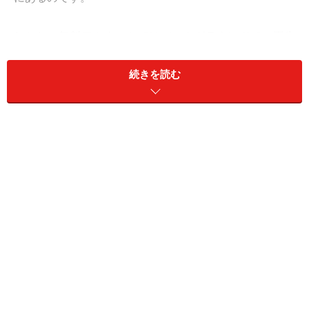
しかし、無料アカウントではバックグラウンドでの再生
は不可能。YouTubeのアプリを開きっぱなしにしなけれ
ばならないのが玉に瑕です。
続きを読む
有料のプレミアムプランであればバックグラウンド再生
もできるのですが、そのためだけに有料アカウントを契
約するのもなぁ——。