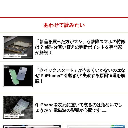
あわせて読みたい
それが、iPhoneの標準Webブラウザ「Safari」でYouTube
にアクセスして、動画を再生した場合に限っては、実は
「新品を買った方がマシ」な故障スマホの特徴
は？ 修理or買い替えの判断ポイントを専門家
バックグラウンドでの再生が可能なのです。音楽を再生
が解説！
しながら、他のアプリを使用できますよ。
「クイックスタート」がうまくいかないのはな
ぜ？ iPhoneの引継ぎが“失敗する原因”6選を解
SafariでYouTubeを開けばバックグラウン
説！
ドで再生可能
やり方を順番に解説します。
Q.iPhoneを枕元に置いて寝るのは危ないでし
ょうか？ 電磁波の影響が心配です……
1.
まずはSafariで、YouTubeにアクセスします。そして好き