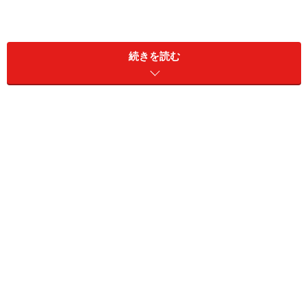
続きを読む
一昔前!? 避けたい「紺ブレザー」のNGコー
デの特徴
1. 短め丈＆ジャストサイズのジャケットは今っぽさに欠
けるかも
2. 全身が王道のトラッドテイストだと少し堅い印象に
3. 半端丈のタイトスカートは制服のように見えてしまう