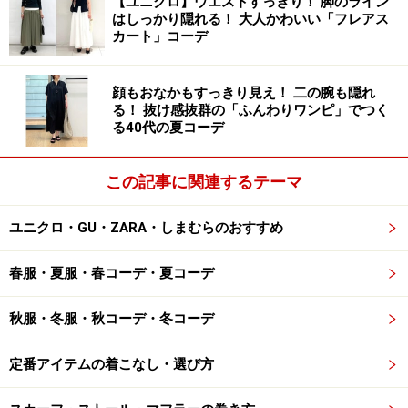
【ユニクロ】ウエストすっきり！ 脚のライン
り、そして丈もヒップにかかるような長めの紺ブレザー
はしっかり隠れる！ 大人かわいい「フレアス
カート」コーデ
を取り入れて。さらに同じく今年トレンドでもあるスラ
ックスのような太めのきれいめパンツを合わせるとコン
サバにならず、今年らしい印象に仕上がります。
顔もおなかもすっきり見え！ 二の腕も隠れ
る！ 抜け感抜群の「ふんわりワンピ」でつく
る40代の夏コーデ
2. 全身が王道のトラッドテイストだと少し
この記事に関連するテーマ
堅い印象に
ユニクロ・GU・ZARA・しまむらのおすすめ
「紺ブレ」は長い歴史を持つ王道のトラッドアイテム。
ですが、例えばジャストサイズのボタンダウンシャツや
春服・夏服・春コーデ・夏コーデ
ケーブルニット、ローファーやチノパンツなど、同じよ
うにトラッドな雰囲気を持つアイテムばかりを合わせる
秋服・冬服・秋コーデ・冬コーデ
のは要注意。今は抜け感のあるおしゃれが旬なのに、
「昔の定番コーデ」を思わせるような、どこか堅い印象
定番アイテムの着こなし・選び方
に見えてしまうかも……。