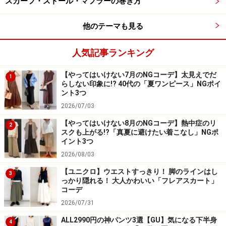
スカーフ・ストール・マフラーの巻き方
■OKコーデにするには
他のテーマも見る
人気記事ランキング
【OKコーデ】カラーパンツなどを自由に合わせてこなれ感
アップ 出典：WEAR
【やってはいけない7月のNGコーデ】太見えでだ
1
らしない印象に!? 40代の「夏ワンピース」NGポイ
ント3つ
「紺ブレ」は長く愛されている定番のトラッドアイテム
2026/07/03
だからこそ、合わせるアイテムは、今っぽいトレンドの
【やってはいけない8月のNGコーデ】熱中症のリ
ものやフェミニンなもの、カジュアルなものなどをミッ
2
スクも上がる!?「真夏に避けたい着こなし」NGポ
クスして。今年らしさがプラスされるのでおすすめで
イント3つ
す。
2026/08/03
【ユニクロ】ウエストすっきり！ 脚のラインはし
3
写真
は色鮮やかなセンタープレス入りのカラーパンツ
っかり隠れる！ 大人かわいい「フレアスカート」
コーデ
に、足元には甲の部分がのぞく女性らしいヒール、イン
2026/07/31
ナーにはカットソーを合わせ、きちんと感のあるバッグ
ALL2990円の神パンツ3選【GU】気になる下半身
で全体を引き締めたコーディネート。スタイリッシュで
4