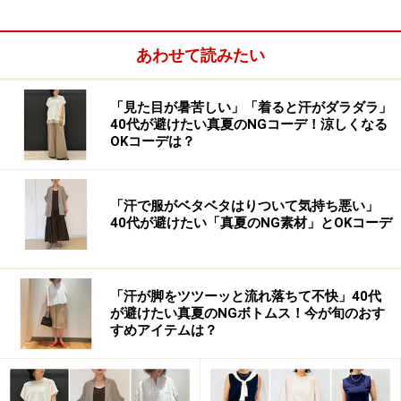
かも
あわせて読みたい
1. 短め丈＆ジャストサイズのジャケットは
今っぽさに欠けるかも
「見た目が暑苦しい」「着ると汗がダラダラ」
40代が避けたい真夏のNGコーデ！涼しくなる
OKコーデは？
「紺ブレ」の起源は19世紀中盤ともいわれており、時を
超えて愛されている定番アイテム。ですが、程よくゆと
りのあるオーバーサイズのジャケットがトレンドの今、
「汗で服がベタベタはりついて気持ち悪い」
着丈が短めで体にフィットするジャストサイズの「紺ブ
40代が避けたい「真夏のNG素材」とOKコーデ
レ」は少し古く見えてしまうかも!? コーデにそのような
サイズ感の「紺ブレ」を取り入れると、他の部分でいく
らトレンドを押さえていても、少し昔風の印象になって
「汗が脚をツツーッと流れ落ちて不快」40代
が避けたい真夏のNGボトムス！今が旬のおす
しまうかもしれません。
すめアイテムは？