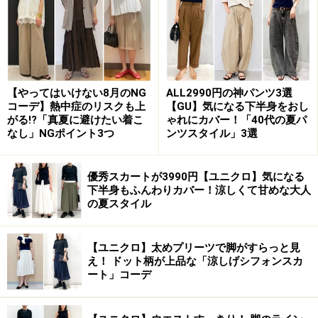
【やってはいけない8月のNG
ALL2990円の神パンツ3選
コーデ】熱中症のリスクも上
【GU】気になる下半身をおし
がる!?「真夏に避けたい着こ
ゃれにカバー！「40代の夏パ
なし」NGポイント3つ
ンツスタイル」3選
優秀スカートが3990円【ユニクロ】気になる
下半身もふんわりカバー！涼しくて甘めな大人
■OKコーデにするには
の夏スタイル
【ユニクロ】太めプリーツで脚がすらっと見
え！ ドット柄が上品な「涼しげシフォンスカ
【OKコーデ】丈も長めでゆったり着られるサイズ感のジャ
ート」コーデ
ケットを取り入れたコーデが◎ 出典：WEAR
まずは
写真
のコーディネートのように全体的にゆった