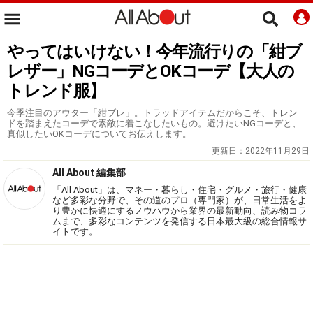
やってはいけない！今年流行りの「紺ブ
レザー」NGコーデとOKコーデ【大人の
トレンド服】
今季注目のアウター「紺ブレ」。トラッドアイテムだからこそ、トレン
ドを踏まえたコーデで素敵に着こなしたいもの。避けたいNGコーデと、
真似したいOKコーデについてお伝えします。
更新日：
2022年11月29日
All About 編集部
「All About」は、マネー・暮らし・住宅・グルメ・旅行・健康
など多彩な分野で、その道のプロ（専門家）が、日常生活をよ
り豊かに快適にするノウハウから業界の最新動向、読み物コラ
ムまで、多彩なコンテンツを発信する日本最大級の総合情報サ
イトです。