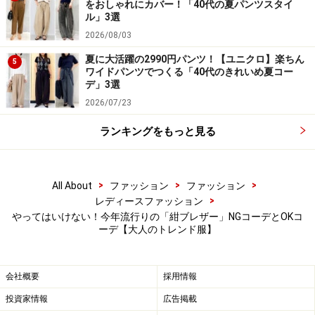
をおしゃれにカバー！「40代の夏パンツスタイ
軽やかな印象に仕上がっています。
ル」3選
2026/08/03
夏に大活躍の2990円パンツ！【ユニクロ】楽ちん
5
ワイドパンツでつくる「40代のきれいめ夏コー
デ」3選
2026/07/23
ランキングをもっと見る
>
>
>
All About
ファッション
ファッション
>
レディースファッション
やってはいけない！今年流行りの「紺ブレザー」NGコーデとOKコ
ーデ【大人のトレンド服】
3. 半端丈のタイトスカートは制服のように
会社概要
採用情報
見えてしまうかも
投資家情報
広告掲載
「紺ブレ」の発祥の地はイギリスで、海軍や大学のユニ