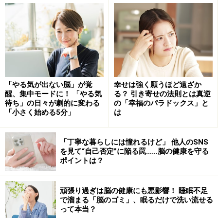
「やる気が出ない脳」が覚
幸せは強く願うほど遠ざか
醒、集中モードに！ 「やる気
る？ 引き寄せの法則とは真逆
待ち」の日々が劇的に変わる
の「幸福のパラドックス」と
「小さく始める5分」
は
問題の「金縛り」は、ずばり「レム睡眠」の状態そのも
「丁寧な暮らしには憧れるけど」 他人のSNS
のです。レム睡眠中は大脳が活動していますので、様々
を見て“自己否定”に陥る罠……脳の健康を守る
ポイントは？
なイメージが知覚されることがあります。誰かの姿が見
えたり、声が聞こえるように感じるのも、すべては
頑張り過ぎは脳の健康にも悪影響！ 睡眠不足
「夢」の一部であり、現実ではありません。しかもこの
で溜まる「脳のゴミ」、眠るだけで洗い流せる
とき、体を動かす筋肉は完全に弛緩しているので動こう
って本当？