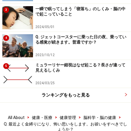
ですから、もし頻繁に金縛りにあう場合は、現実での悩
一瞬で眠ってしまう「寝落ち」のしくみ・脳の中
3
で起こっていること
み事を解消し、疲労回復に努めるなどして、質の良い睡
眠をとることが大切です。ストレスを解消して規則正し
2024/05/01
い生活を心がけていけば、金縛りは減らすことができる
Q. ジェットコースターに乗った日の夜、乗ってい
4
でしょう。非科学的に怖がって、お祓いをする必要はあ
る感覚が続きます。普通ですか？
りません。
2023/10/12
※記事内容は執筆時点のものです。最新の内容をご確認くださ
ミュラーリヤー錯視はなぜ起こる？長さが違って
5
い。
見えるしくみ
※当サイトにおける医師・医療従事者等による情報の提供は、診
断・治療行為ではありません。診断・治療を必要とする方は、適
2024/03/25
切な医療機関での受診をおすすめいたします。記事内容は執筆者
個人の見解によるものであり、全ての方への有効性を保証するも
のではありません。当サイトで提供する情報に基づいて被ったい
ランキングをもっと見る
かなる損害についても、当社、各ガイド、その他当社と契約した
情報提供者は一切の責任を負いかねます。
免責事項
>
>
>
>
All About
健康・医療
健康管理
脳科学・脳の健康
Q. 最近よく金縛りになり、怖い思いをします。お祓いをすべきでし
ょうか？