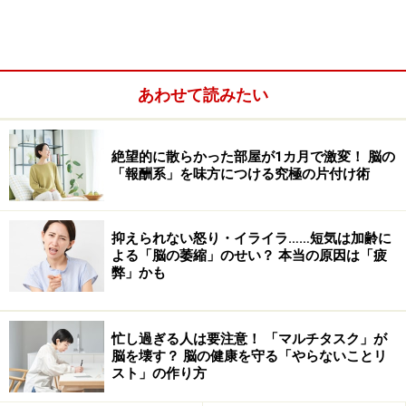
睡眠は、「ノンレム睡眠」と「レム睡眠」の2種類に分
けられます。入眠時には大脳の活動がだんだん低下し
て、体も脳もぐっすりと休んだ状態の「ノンレム睡眠」
あわせて読みたい
になっていきます。ノンレム睡眠が1時間ほど続くと、
体は休んだままの状態で、大脳が活動を再開します。こ
のとき私たちは夢を見ていることが多く、眼球がぐらぐ
絶望的に散らかった部屋が1カ月で激変！ 脳の
「報酬系」を味方につける究極の片付け術
らと素早く動くのが認められる「レム睡眠」の状態にな
ります。レム睡眠は、「Rapid Eye Movement（急速な眼
球運動）を伴う睡眠」という意味で、ノンレム睡眠は、
抑えられない怒り・イライラ……短気は加齢に
「眼球運動が見られない（REMがない）睡眠」という意
よる「脳の萎縮」のせい？ 本当の原因は「疲
弊」かも
味です。レム睡眠が数分～数十分間続いた後、再びノン
レム睡眠となります。このノンレム睡眠とレム睡眠が、
一晩の間に4～5回交互に訪れるのが、通常の睡眠です。
忙し過ぎる人は要注意！ 「マルチタスク」が
脳を壊す？ 脳の健康を守る「やらないことリ
スト」の作り方