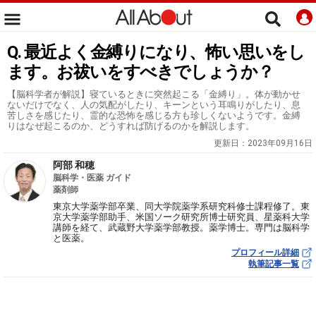
Q. 最近よく金縛りになり、怖い思いをし
ます。お祓いをすべきでしょうか？
【脳科学者が解説】寝ているときに突然起こる「金縛り」。体が動かせ
ないだけでなく、人の気配がしたり、キーンという耳鳴りがしたり、息
苦しさを感じたり、霊的な恐怖を感じる方も珍しくないようです。金縛
りはなぜ起こるのか、どうすれば防げるのかを解説します。
更新日：
2023年09月16日
阿部 和穂
脳科学・医薬 ガイド
薬剤師
東京大学薬学部卒業、同大学院薬学系研究科修士課程修了。東
京大学薬学部助手、米国ソーク研究所博士研究員、星薬科大学
講師を経て、武蔵野大学薬学部教授。薬学博士。専門は脳科学
と医薬。
プロフィール詳細
執筆記事一覧