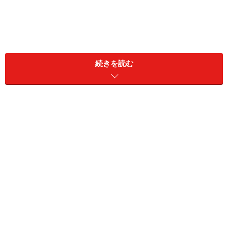
続きを読む
A. よくある生理的な現象にすぎず、お祓い
は不要です。生活を整えましょう
「金縛り」はいわゆる心霊現象として語られることも多
いですが、誰にでも起こりうる生理的な現象にすぎませ
ん。