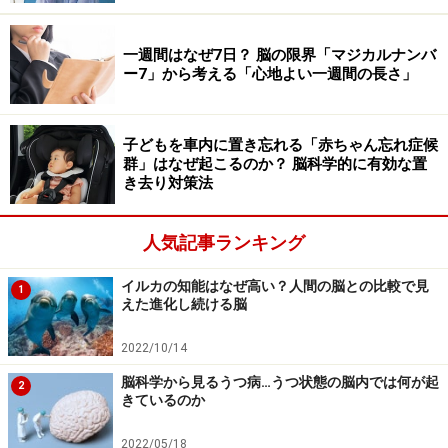
と思っても動けません。声を出すためには「声帯」とい
う筋肉を動かさなければなりませんが、やはり筋肉が弛
一週間はなぜ7日？ 脳の限界「マジカルナンバ
緩しているため声は出せません。呼吸についても、意識
ー7」から考える「心地よい一週間の長さ」
的に呼吸筋を動かすことができないので、深呼吸ができ
ず、息苦しさを意識的に解消することができません。
子どもを車内に置き忘れる「赤ちゃん忘れ症候
群」はなぜ起こるのか？ 脳科学的に有効な置
睡眠の質がよければ、このレム睡眠の時の体の状態を自
き去り対策法
覚することは通常はありません。しかし、何か悩み事や
気になることがあったり、部屋が暑い、枕が合わないな
人気記事ランキング
ど、睡眠環境がよくなかったりすると、レム睡眠中の睡
眠が浅くなりすぎ、大脳が体の状態を自覚して夢が現実
イルカの知能はなぜ高い？人間の脳との比較で見
1
えた進化し続ける脳
かわからないような物を知覚してしまうことがありま
す。何かいやな夢を見て、その直後に目覚めて眠れなく
2022/10/14
なってしまった状態を、「金縛りにあった」と自覚する
脳科学から見るうつ病…うつ状態の脳内では何が起
2
ものと思われます。つまり、金縛りは、心の状態や体調
きているのか
を反映するものとも言えます。
2022/05/18