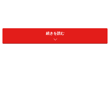
続きを読む
ユニクロ スマートアンクルパンツ 3990円（税込）
ユニクロの名品として人気の高いこちらのパンツ。セン
タープレス効果で脚を長くすらっと、そして腰まわりを
すっぽりと包みながらすっきり見せてくれるシルエット
が優秀です。またストレッチ入りではき心地もよく、立
ち仕事にも座り仕事にもぴったり。
現在のカラバリは7色と豊富。定番アイテムのため毎シ