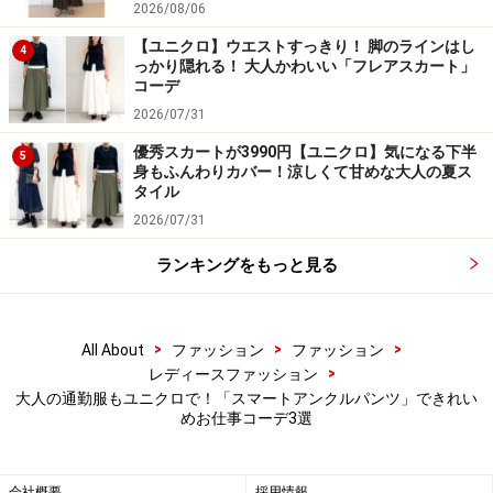
2026/08/06
【ユニクロ】ウエストすっきり！ 脚のラインはし
4
っかり隠れる！ 大人かわいい「フレアスカート」
コーデ
2026/07/31
モノトーンでまとめたおしゃれなオフィスカジュアルコー
デ 出典：StyleHint
優秀スカートが3990円【ユニクロ】気になる下半
5
身もふんわりカバー！涼しくて甘めな大人の夏ス
写真のコーディネートは、白に近い色味の「ナチュラ
タイル
ル」のパンツに、同じユニクロの「ニットショートジャ
2026/07/31
ケット」を合わせた着こなし。
ランキングをもっと見る
このジャケットは首の詰まったクルーネックでエレガン
トな雰囲気を持つアイテムなので、「スマートアンクル
>
>
>
All About
ファッション
ファッション
パンツ」とも相性がよく、大人がきれいめに着られるア
>
レディースファッション
イテムです。
大人の通勤服もユニクロで！「スマートアンクルパンツ」できれい
めお仕事コーデ3選
SNSでも人気のこのジャケットを合わせることで、今っ
ぽさもプラス。さらにモノトーンの色使いにすること
会社概要
採用情報