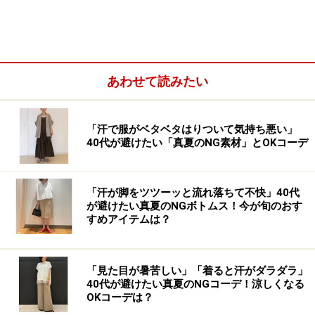
ーズン更新され、さまざまなカラーや、時にはチェック
やストライプなど柄ものが登場することもあり「色違い
で購入している」というファンも多いアイテムです。そ
んな「スマートアンクルパンツ」を取り入れたお仕事コ
あわせて読みたい
ーデをご紹介します。
「汗で服がベタベタはりついて気持ち悪い」
40代が避けたい「真夏のNG素材」とOKコーデ
「汗が脚をツツーッと流れ落ちて不快」40代
が避けたい真夏のNGボトムス！今が旬のおす
すめアイテムは？
「見た目が暑苦しい」「着ると汗がダラダラ」
40代が避けたい真夏のNGコーデ！涼しくなる
OKコーデは？
1. セットアップのジャケットと合わせてス