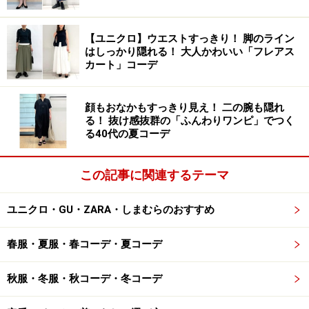
2. インナーにタートルネックを合わせてク
リーンな印象に
【ユニクロ】ウエストすっきり！ 脚のライン
はしっかり隠れる！ 大人かわいい「フレアス
カート」コーデ
顔もおなかもすっきり見え！ 二の腕も隠れ
インナーにタートルネックを合わせてきれいめかつ暖かさも
る！ 抜け感抜群の「ふんわりワンピ」でつく
キープ 出典：StyleHint
る40代の夏コーデ
パンツのブラウンに合わせて、ベージュやライトブラウ
この記事に関連するテーマ
ンなどの色味でまとめた、きれいめなワントーンコーデ
もおすすめ。ホワイト系のジャケットは、顔を明るく見
ユニクロ・GU・ZARA・しまむらのおすすめ
せてくれるので、冬から春へ向かうシーズンにぴったり
です。また、ショート丈のジャケットを選ぶと颯爽とし
春服・夏服・春コーデ・夏コーデ
た印象で、もたつきません。
秋服・冬服・秋コーデ・冬コーデ
インナーにはタートルネックのニットを合わせて、暖か