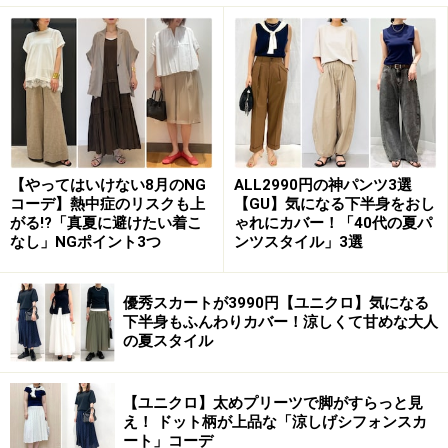
ーツ風に
セットアップとして着られるジャケットと合わせてきれいめ
コーデに 出典：StyleHint
【やってはいけない8月のNG
ALL2990円の神パンツ3選
写真はきれいめなアイテムでも堅いイメージになりすぎ
コーデ】熱中症のリスクも上
【GU】気になる下半身をおし
がる!?「真夏に避けたい着こ
ゃれにカバー！「40代の夏パ
ない、ブラウンをメインにしたコーディネート。同じく
なし」NGポイント3つ
ンツスタイル」3選
ユニクロの「リラックステーラードジャケット」を合わ
せて、スーツ風のコーディネートにまとめています。
優秀スカートが3990円【ユニクロ】気になる
下半身もふんわりカバー！涼しくて甘めな大人
きれいめパンツはそのままでも十分着まわせますが、セ
の夏スタイル
ットアップとして着られるジャケットがあれば幅広い着
こなしができ、よりきちんと感がほしい時にも着られる
【ユニクロ】太めプリーツで脚がすらっと見
ため、お仕事コーデに最適です。
え！ ドット柄が上品な「涼しげシフォンスカ
ート」コーデ