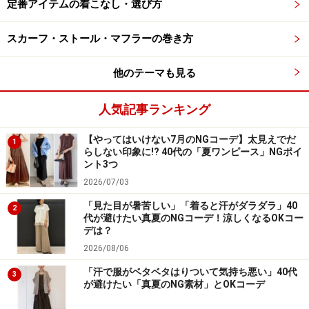
さもキープしながらクリーンできれいめな印象に。パン
定番アイテムの着こなし・選び方
ツと同じダークブラウンを選んで、ワントーンでまとめ
スカーフ・ストール・マフラーの巻き方
たことで統一感が出て、上品な印象に仕上がっていま
す。
他のテーマも見る
人気記事ランキング
【やってはいけない7月のNGコーデ】太見えでだ
1
らしない印象に!? 40代の「夏ワンピース」NGポイ
ント3つ
2026/07/03
「見た目が暑苦しい」「着ると汗がダラダラ」40
2
代が避けたい真夏のNGコーデ！涼しくなるOKコー
デは？
2026/08/06
「汗で服がベタベタはりついて気持ち悪い」40代
3
3. モノトーンでまとめてスタイリッシュな
が避けたい「真夏のNG素材」とOKコーデ
お仕事コーデに