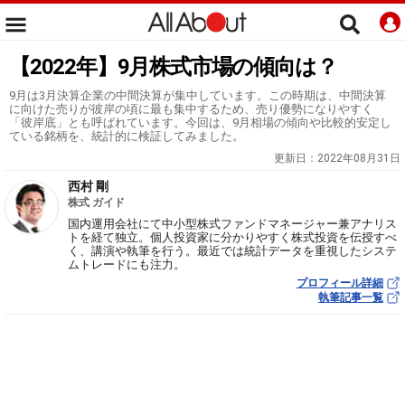
【2022年】9月株式市場の傾向は？
9月は3月決算企業の中間決算が集中しています。この時期は、中間決算
に向けた売りが彼岸の頃に最も集中するため、売り優勢になりやすく
「彼岸底」とも呼ばれています。今回は、9月相場の傾向や比較的安定し
ている銘柄を、統計的に検証してみました。
更新日：
2022年08月31日
西村 剛
株式 ガイド
国内運用会社にて中小型株式ファンドマネージャー兼アナリス
トを経て独立。個人投資家に分かりやすく株式投資を伝授すべ
く、講演や執筆を行う。最近では統計データを重視したシステ
ムトレードにも注力。
プロフィール詳細
執筆記事一覧