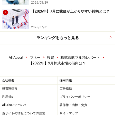
3151＞」「トモニホールディングス＜8600＞」などが挙
2026/05/29
げられます。
【2026年】7月に株価が上がりやすい銘柄とは？
5
これらの銘柄は、下がりやすい傾向がある9月相場で
2026/07/01
も、例年成績が好調です。このような銘柄に注目する
ランキングをもっと見る
と、安全性が高いと期待できるでしょう。株価が全体的
に下がりやすい9月相場で不用意にリスクを被って損失
を出さないためにも、投資戦略を考える上で上記ランキ
>
>
>
>
All About
マネー
投資
株式戦略マル秘レポート
ング銘柄に注目してみてはいかがでしょうか。
【2022年】9月株式市場の傾向は？
【期間限定】過去の9月、10月の株価の傾向がわかる限
会社概要
採用情報
定ガイドブックを無料でプレゼント中！こちらをクリッ
ク！
投資家情報
広告掲載
利用規約
プライバシーポリシー
（このテーマでの検証については、
【システムトレード
All Aboutについて
著作権・商標・免責
の達人】
を使って検証しています。記事の内容に関して
当サイトの情報についての注意
サイトマップ