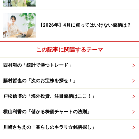
（率）：285,479.58％
合計損失（円）：－573,926,976円 合計損失
【2026年】4月に買ってはいけない銘柄は？
（率）：－286,972.79％
この記事に関連するテーマ
PF（プロフィット・ファクター）：0.995
平均保持日数：26.90日
西村剛の「統計で勝つトレード」
藤村哲也の「次のお宝株を探せ！」
検証結果を見てみると、勝率は48.86％、平均損益（率）
は－0.02％です。勝率が50％を切っており、平均損益
戸松信博の「海外投資、注目銘柄はここ！」
（率）がマイナスになっています。
横山利香の「儲かる株価チャートの法則」
9月は勝率が50％を割り、平均損益もマイナスになって
いる月であることから、安易なトレードを行うとリスク
川崎さちえの「暮らしのキラリ☆銘柄探し」
を被ってしまう可能性があります。よって、9月にトレ