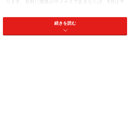
ります。反対に損益がマイナスであるならば、9月は下
がりやすい月といえます。
続きを読む
以上のルールで過去のデータを用いて検証した結果は、
以下の通りです。
過去22年間の9月の株式市場：検証結果