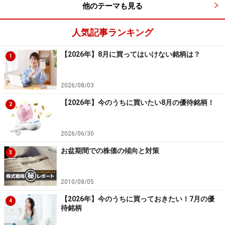
他のテーマも見る
ードを行う場合は、慎重に銘柄を選択する必要があるで
しょう。
人気記事ランキング
そこで、下がりやすい傾向がある9月相場でも、例年成
【2026年】8月に買ってはいけない銘柄は？
1
績が好調である銘柄を確認してみたいと思います。
2026/08/03
【2026年】今のうちに買いたい8月の優待銘柄！
2
9月の好調銘柄ランキング
表は、先ほどの検証結果において勝率が高かった銘柄の
2026/06/30
ランキングです。
お盆期間での株価の傾向と対策
3
システムトレードの達人
2010/08/05
【2026年】今のうちに買っておきたい！7月の優
ランキング上位の銘柄を見ると、「テクノアルファ＜
4
待銘柄
3089＞」「バイタルケーエスケー・ホールディングス＜