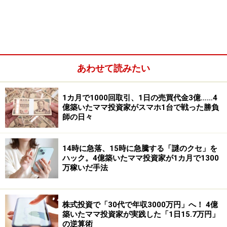
日本総代理店である航空機のほか、木材や肥料、海外自
動車販売などに強みがあります。統合当初は財務体質な
どでライバルに見劣りしていましたが、ここ数年で急速
に改善。
あわせて読みたい
1カ月で1000回取引、1日の売買代金3億……4
億築いたママ投資家がスマホ1台で戦った勝負
師の日々
14時に急落、15時に急騰する「謎のクセ」を
ハック。4億築いたママ投資家が1カ月で1300
万稼いだ手法
株式投資で「30代で年収3000万円」へ！ 4億
築いたママ投資家が実践した「1日15.7万円」
の逆算術