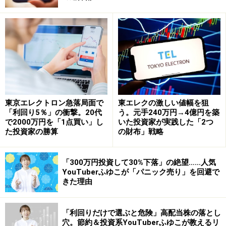
2023年3月期は多くの商社が資源価格の下落などで減益
予想も、同社はインフラ関連などが堅調で純利益は連続
最高益を見込みます。年間配当は前期比6円増配の年112
円とする方針です。予想配当利回りは5.8％と高水準で
す。
3. ソフトバンク＜9434＞
東京エレクトロン急落局面で
東エレクの激しい値幅を狙
「利回り5％」の衝撃。20代
う。元手240万円→4億円を築
で2000万円を「1点買い」し
いた投資家が実践した「2つ
ソフトバンク＜9434＞は、ソフトバンクグループの中核
た投資家の勝算
の財布」戦略
子会社。携帯通信でシェア3位（＊）。格安通信の「ワ
イモバイル」も展開しています。傘下にはヤフーを擁す
「300万円投資して30%下落」の絶望……人気
るZホールディングス（ZHD）。ZHDの子会社には衣料
YouTuberふゆこが「パニック売り」を回避で
ECの「ZOZOTOWN」運営のZOZOなどもあります。
きた理由
2023年3月期も利益は高水準です。年間配当は86円の安
「利回りだけで選ぶと危険」高配当株の落とし
穴。節約＆投資系YouTuberふゆこが教えるリ
定配当。通信事業では大幅な伸びは期待できませんが、