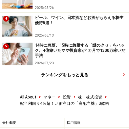
2025/05/26
ビール、ワイン、日本酒などお酒がもらえる株主
4
優待5選！
2025/06/13
14時に急落、15時に急騰する「謎のクセ」をハッ
5
ク。4億築いたママ投資家が1カ月で1300万稼いだ
手法
2026/07/23
ランキングをもっと見る
>
>
>
>
All About
マネー
投資
株・株式投資
配当利回り4％超！いま注目の「高配当株」3銘柄
会社概要
採用情報