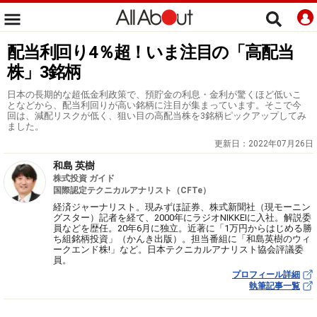
配当利回り4％超！いま注目の「高配当
株」3銘柄
日本の長期的な超低金利政策で、預貯金の利息・金利が驚くほど低いこ
となどから、配当利回りが高い銘柄に注目が集まっています。そこで今
回は、減配リスクが低く、狙い目の高配当株を3銘柄ピックアップしてみ
ました。
更新日：
2022年07月26日
和島 英樹
株式投資 ガイド
国際認定テクニカルアナリスト（CFTe）
経済ジャーナリスト。現みずほ証券、株式新聞社（現モーニン
グスター）記者を経て、2000年にラジオNIKKEIに入社。解説委
員などを歴任。20年6月に独立。近著に「1万円からはじめる勝
ち組銘柄投資」（かんき出版）。担当番組に「和島英樹のウィ
ークエンド株!」など。日本テクニカルアナリスト協会評議委
員。
プロフィール詳細
執筆記事一覧