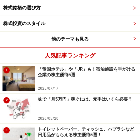
掲載情報の正確性・完全性については十分に配慮しております
株式銘柄の選び方
が、その内容を保証するものではなく、これに基づく損失・損害
などについて当社は一切の責任を負いません。
最新の情報や詳細については、必ず各金融機関やサービス提供者
株式投資のスタイル
の公式情報をご確認ください。
他のテーマも見る
【編集部からのお知らせ】
・「家計」について、
アンケート（2026/8/31まで）
を実施
中です！
人気記事ランキング
※抽選で20名にAmazonギフト券1000円分プレゼント
※謝礼付きの限定アンケートやモニター企画に参加が可能に
「帝国ホテル」や「JR」も！宿泊施設を手がける
なります
1
企業の株主優待5選
2025/07/17
株で「月5万円」稼ぐには、元手はいくら必要？
2
2026/05/20
トイレットペーパー、ティッシュ、ハブラシなど
3
日用品がもらえる株主優待5選！