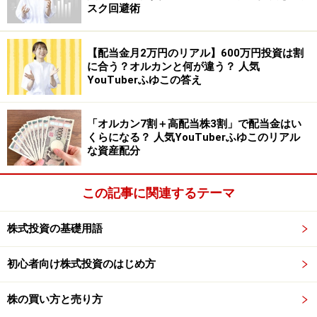
スク回避術
中長期的には非通信の子会社群の収益貢献が期待されま
す。配当利回りは5％台半ばとなっています。
【配当金月2万円のリアル】600万円投資は割
に合う？オルカンと何が違う？ 人気
＊参考：会社四季報
YouTuberふゆこの答え
※記載している配当利回りは、原稿執筆時点（2022年7月
15日）での数値になります。また、記載している情報
「オルカン7割＋高配当株3割」で配当金はい
は、正確かつ信頼しうると判断した情報源から入手して
くらになる？ 人気YouTuberふゆこのリアル
な資産配分
おりますが、その正確性または完全性を保証したもので
はありません。予告なく変更される場合があります。ま
この記事に関連するテーマ
た、資産運用、投資はリスクを伴います。投資に関する
最終判断は、御自身の責任でお願い申し上げます。
株式投資の基礎用語
※記事内容は執筆時点のものです。最新の内容をご確認くださ
い。
初心者向け株式投資のはじめ方
本記事の内容は一般的な情報提供を目的としており、特定の金融
商品や投資行動を推奨するものではありません。
投資や資産運用に関する最終的なご判断はご自身の責任において
株の買い方と売り方
行ってください。