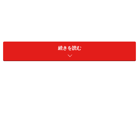
市中金利の上昇は、貸出金利の改善につながります。
2023年3月期の配当は年32円配当で、2期連続の増配とす
続きを読む
る方針です。配当利回りは4％台半ばと高水準です。ち
なみに三菱UFJ銀行の1年物のスーパー定期の金利は
0.002％。100万円を預けて年20円の利息（※税引き前）
にしかなりません。「預金者」よりも「株主」になるこ
とをお勧めします。
2. 双日＜2768＞
総合商社の一角である双日＜2768＞は、2003年にトーメ
ンとニチメンが経営統合して発足。日本ボーイング社の