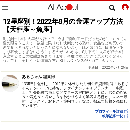
12星座別！2022年8月の金運アップ方法
【天秤座～魚座】
8月は牡牛座に火星が入宮中で、今まで節約モードだったのが、ついに我
慢の限界をこえて、欲望に限りなし状態になる恐れ。食品なども買いす
ぎて食べきれないということにならないよう、ほどほどに。日頃からあ
まり我慢しすぎないようにするのがいいかも。8月下旬に火星が双子座に
入宮するとこの欲望はおさまります。今度は考えすぎて買えなくなりそ
う。でも、それくらい慎重な方が8月はバランスがとれていいかも。
更新日：
2022年07月25日
あるじゃん 編集部
1995年に創刊し、2012年に休刊した月刊の投資情報誌『あるじ
ゃん』をルーツに持ち、ファイナンシャルプランナー、税理
士、社会保険労務士などマネーの専門家とともに、お金の貯め
方・備え方・増やし方をわかりやすく解説するほか、マネー最
新トピックス、おトク・節約コラムなど、役立つ情報を発信し
ています。
プロフィール詳細
執筆記事一覧