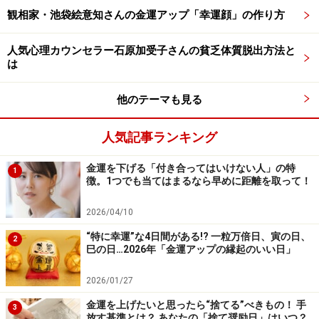
観相家・池袋絵意知さんの金運アップ「幸運顔」の作り方
人気心理カウンセラー石原加受子さんの貧乏体質脱出方法と
山羊座
は
人から得る物が多いとき。いろいろな人にご機嫌伺いの
他のテーマも見る
電話やメールをして、近況報告などしあってみましょ
う。何気ない会話の中に問題解決のヒントがあったり、
人気記事ランキング
お得情報がまい込んだりしそう。ただし、相手からだけ
金運を下げる「付き合ってはいけない人」の特
1
何かを得ようとしないことが大事。自分からも惜しみな
徴。1つでも当てはまるなら早めに距離を取って！
く相手に情報を与えることが成功の秘訣。慎重な山羊座
もこの期間は、考えている時間が長いほど利益は減って
2026/04/10
いきます。いい情報を得たらすぐ行動をおこすことが大
“特に幸運”な4日間がある!? 一粒万倍日、寅の日、
2
巳の日…2026年「金運アップの縁起のいい日」
事。
2026/01/27
ラッキーアイテム：日焼け止め
金運を上げたいと思ったら“捨てる”べきもの！ 手
3
放す基準とは？ あなたの「捨て奨励日」はいつ？