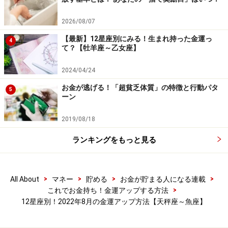
2026/08/07
水瓶座
【最新】12星座別にみる！生まれ持った金運っ
4
自分が目指しているところと正反対の方向にいってしま
て？【牡羊座～乙女座】
いがち。好奇心旺盛で順応性豊か、どこに行っても楽し
2024/04/24
める水瓶座ですが、それゆえに、自分が本当にやりたい
お金が逃げる！「超貧乏体質」の特徴と行動パタ
と思っていることができなくなる危険性大。今一番やり
5
ーン
たいと思っているところ目指して頑張りましょう。そこ
にたどりつかない限り報酬はでないと肝に銘じて。目的
2019/08/18
地からずれているなら軌道修正すること。他のことをす
ランキングをもっと見る
るのは目標を達成してからでも遅くはありません。
ラッキーアイテム：無料配布のリーフレット
>
>
>
>
All About
マネー
貯める
お金が貯まる人になる連載
>
これでお金持ち！金運アップする方法
12星座別！2022年8月の金運アップ方法【天秤座～魚座】