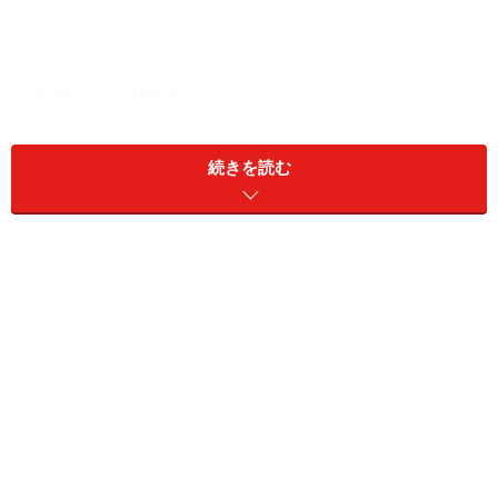
8月下旬からは慎重モードになりそう
続きを読む
天秤座
セールで大散財してしまいがち。安いからと要らない物
を買い込んだり、粗悪品をつかまされたりすることがし
ばしばありそう。本当にほしいかどうか、買う前に冷静
になってもう一度よく考えてみましょう。セールが始ま
る前にチェックしておいて、リストアップしておいた物
だけ買うようにするのもいいかも。ただし、セールにな
らなかったり、売切れてしまったりする恐れもあるの
で、本当に必要な物は正規価格で買う方が賢明かも。