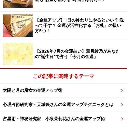
ブーイングがでそう。でも、誰に何と言われようと気に
しない。素直に好意を受け入れましょう。ずっと却下さ
【金運アップ】1日の終わりにやるといい？ 洗
れてきたやりたかったことを提案しているのも賛成。す
って干す？ 金運が活性化する「お札」の扱い
んなり通ってしまう可能性も大いにあり。報酬もアップ
方5つ！
しそうです。ただし、調子にのってはいけません。
【2026年7月の金運占い】章月綾乃があなた
ラッキーアイテム：パジャマ
の“誕生日”で占う「今月の金運」
この記事に関連するテーマ
太陽と月の魔女の金運アップ術
心理占術研究家・天城映さんの金運アップテクニックとは
占星術・神秘研究家 小泉茉莉花さんの金運アップ術