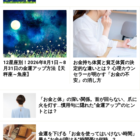
フィシャルな秘密はもらさないこと。「これ秘密にして
おいてね！」とあなたが念押しして話したとしても、そ
れは「しゃべっていいよ」と言っているのと同じと思う
べき。自慢話をしたいなら、それが公になってから、い
くらでもどうぞ。ましてや、人から聞いた話をぺらぺら
としゃべりまくるなんてもってのほか。大事な友達をな
くす恐れあり。お金には代えられない物を大切にしまし
12星座別！2026年8月1日～8
お金持ち体質と貧乏体質の決
ょう！
月31日の金運アップ方法【天
定的な違いとは？ 心理カウン
秤座～魚座】
セラーが明かす「お金の不
安」の消し方
ラッキーアイテム：マフラータオル
「お金と体」の深い関係。首が回らない、爪に
火を灯す…慣用句に隠れた“金運アップ”のヒン
射手座
トとは？
あこがれの先輩や上司から目をかけてもらえそう。いつ
も勝手なことばかりしている射手座がちょっとまじめに
金運を下げる「お金を使ってはいけない時間」
頑張っただけでほめてもらえるなんてと周囲の人からは
最も“お金が溶ける”時間帯は何時…？