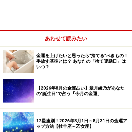
ラッキーアイテム：レジカゴバッグ
あわせて読みたい
金運を上げたいと思ったら“捨てる”べきもの！
手放す基準とは？ あなたの「捨て奨励日」は
いつ？
【2026年8月の金運占い】章月綾乃があなた
の“誕生日”で占う「今月の金運」
蠍座
12星座別！2026年8月1日～8月31日の金運ア
情報がもれて大損害を被る恐れあり。親しい人にも、オ
ップ方法【牡羊座～乙女座】