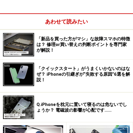
あわせて読みたい
「新品を買った方がマシ」な故障スマホの特徴
は？ 修理or買い替えの判断ポイントを専門家
が解説！
今までのロック画面は、届いている通知を確認して、カ
メラを起動するかライトを点灯させるくらいしかできる
ことがありませんでした。しかしiOS 16からは自分の好
「クイックスタート」がうまくいかないのはな
ぜ？ iPhoneの引継ぎが“失敗する原因”6選を解
きなデザイン、機能を追加できます。
説！
時刻表記の時計のフォントや、文字の色を変更すること
が可能。また、写真を登録したときに、時計を写真の奥
Q.iPhoneを枕元に置いて寝るのは危ないでし
側に配置することができるようです。
ょうか？ 電磁波の影響が心配です……
そして楽しみなのが「ウィジェット」機能。ロック画面