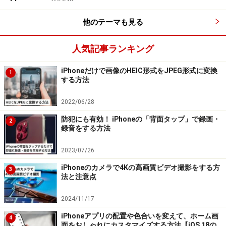
簡略化され、よりシームレスに共有できるようになれ
他のテーマも見る
ば、写真の管理がより手軽になりそうです！
人気記事ランキング
3. 「テキスト認識表示」と「画像を調べ
iPhoneだけで画像のHEIC形式をJPEG形式に変換
1
る」の機能強化
する方法
画像内のテキストを認識する「テキスト認識表示」機
2022/06/28
能。いままでは英語（アルファベット）にのみ対応して
防犯にも有効！ iPhoneの「背面タップ」で録画・
2
録音をする方法
いましたが、iOS 16からは日本語にも対応します。
2023/07/26
「動画」も認識対象に加わりました。再生を一時停止す
iPhoneのカメラで4Kの高画質ビデオ撮影をする方
3
ることで、表示されているフレームのテキストを認識さ
法と注意点
れるとのこと。
2024/11/17
認識したテキストは、「コピー」「翻訳」「調べる」
iPhoneアプリの配置や色合いを変えて、ホーム画
4
面をおしゃれにカスタマイズする方法【iOS 18の