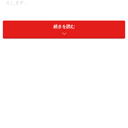
えします。
1. ロック画面がカスタマイズ可能に
続きを読む
ロック画面が自分好みにカスタマイズできる
iOS 16で、多くの人が楽しみに焦がれているのは、「ロ
ック画面」のカスタマイズでしょう。ご多分にもれず、
筆者も非常に楽しみです！