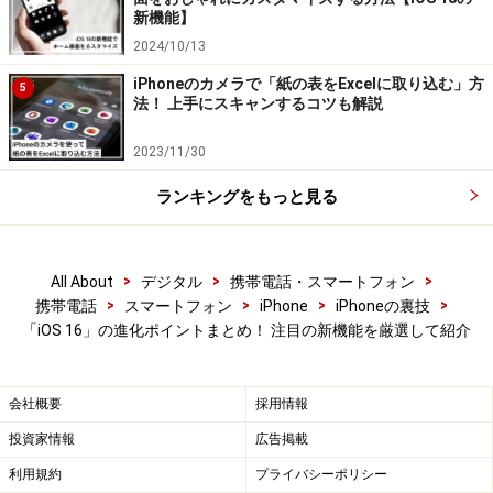
「共有」のほかに、電話をかけたり、ウェブサイトにア
新機能】
クセスしたり、通貨換算したり、翻訳もできます。
2024/10/13
iPhoneのカメラで「紙の表をExcelに取り込む」方
5
この機能には本当に期待してしまいますね！
法！ 上手にスキャンするコツも解説
2023/11/30
買った商品のパッケージに記載されている商品名を読み
取って、そのままGoogle検索にかけたり。いただいた名
ランキングをもっと見る
刺の内容をコピーして、LINEに貼り付けたり。かなり便
利に使えそうです。
>
>
>
All About
デジタル
携帯電話・スマートフォン
>
>
>
>
携帯電話
スマートフォン
iPhone
iPhoneの裏技
また「画像を調べる」機能は、画像内に含まれている対
「iOS 16」の進化ポイントまとめ！ 注目の新機能を厳選して紹介
象物を長押しすることで、背景から抜き出し、メッセー
ジなどのアプリに配置できる新機能です。
会社概要
採用情報
利用シーンがいまはまだ思いつきませんが、こちらもな
投資家情報
広告掲載
かなかおもしろそうな機能です。
利用規約
プライバシーポリシー