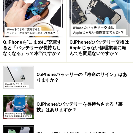
上に、天気、カレンダーのイベント、アラーム、バッテ
リー残量、アクティビティリングの進捗などといったウ
ィジェットを、自分で好きに設定できます。
また、これらのロック画面は、複数作ることができ、簡
Q.iPhoneを“こまめに”充電す
Q.iPhoneのバッテリー交換は
単に切り替えも可能です。いままで個性を出しづらかっ
ると「バッテリーが長持ちし
Appleじゃない修理業者に頼
たロック画面ですが、これからは人によって活用方法が
なくなる」って本当ですか？
んでも問題ないですか？
変わってきそうですね！
Q.iPhoneバッテリーの「寿命のサイン」はあ
りますか？
2. iCloud 共有写真ライブラリ
Q.iPhoneのバッテリーを長持ちさせる「裏
技」はありますか？
新機能「iCloud 共有写真ライブラリ」
iOS 16から新たに「iCloud 共有写真ライブラリ」という
機能が追加されます。