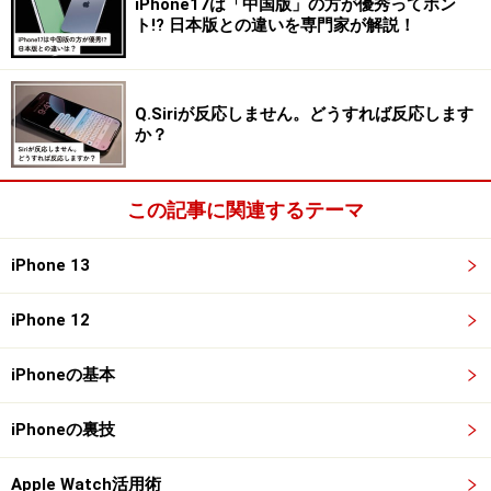
iPhone17は「中国版」の方が優秀ってホン
ト!? 日本版との違いを専門家が解説！
従来も「共有アルバム」という機能はあって、家族や友
人と写真を共有するためのアルバムを作成できます。
Q.Siriが反応しません。どうすれば反応します
か？
機能としては、これと似たようなものだとは思います
が、「メンバーの近くで撮影したら即座に共有される」
この記事に関連するテーマ
「共有を開始するやいなや写真に写っている人から、ラ
イブラリに入れる写真を簡単に選べる」という点に違い
iPhone 13
がありそうです。
iPhone 12
今までは共有する写真を一枚一枚選んでいましたが、こ
れからはある条件に合致した写真を手軽に、そして簡単
iPhoneの基本
に共有できるようになります。
iPhoneの裏技
筆者は現在、娘やペットの写真を、妻との共有アルバム
Apple Watch活用術
にいちいち手動でアップロードしています。この作業が