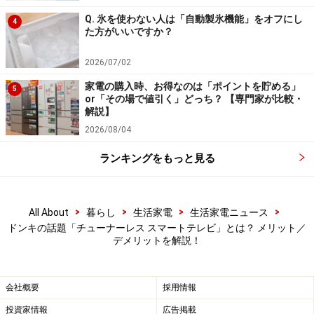
す。
Q. 氷を使わない人は「自動製氷機能」をオフにし
4
た方がいいですか？
●テレビアンテナ端子のない部屋で動画を楽しみたいと
2026/07/02
いう人
家電の購入時、お得なのは「ポイントを貯める」
5
家によっては、テレビアンテナ端子が設置されていない
or「その場で値引く」どっち？ 【専門家が比較・
解説】
部屋もあります。ほかの部屋のアンテナ端子から分岐し
2026/08/04
てケーブルをはわせるという手もありますが、よりスマ
ートに動画コンテンツを楽しみたいという人には、そも
ランキングをもっと見る
そも視聴できないテレビチューナー非搭載のチューナー
レス スマートテレビはおすすめです。
>
>
>
>
All About
暮らし
生活家電
生活家電ニュース
ドンキの話題「チューナーレス スマートテレビ」とは？ メリット／
●レコーダーで録画した番組を視聴するだけなのでチュ
デメリットを解説！
ーナー不要という人
BD（Blu-ray Disc）レコーダーにはチューナーが最低で
会社概要
採用情報
も1つ、多い場合は3つ以上搭載されています。そのた
投資家情報
広告掲載
め、チューナーレス スマートテレビやパソコン向け液晶