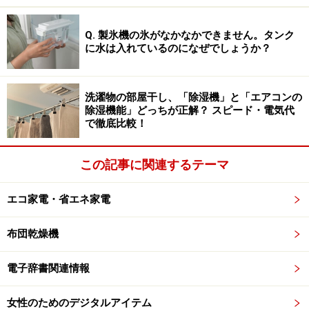
チューナーレス スマートテレビは今のところ決して主流
ではないので、製品数は多くありません。そのため、
Q. 製氷機の氷がなかなかできません。タンク
「チューナー搭載テレビより確実に安い」とは言い切れ
に水は入れているのになぜでしょうか？
ません。しかし地上・BS・110度CSチューナーや4Kチュ
ーナーなどを内蔵するテレビに比べてチューナーのコス
洗濯物の部屋干し、「除湿機」と「エアコンの
トが削減できるため、割安に購入できる期待が持てま
除湿機能」どっちが正解？ スピード・電気代
す。
で徹底比較！
もし店頭などで見かけたら、同じサイズのチューナー搭
この記事に関連するテーマ
載テレビなどと比較してみるといいと思います。
エコ家電・省エネ家電
布団乾燥機
「テレビ放送の視聴・録画ができない」の
がチューナーレス スマートテレビのデメリ
電子辞書関連情報
ット
●テレビ放送を視聴・録画できない
女性のためのデジタルアイテム