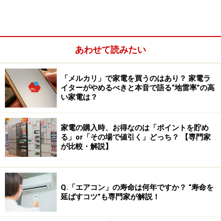
あわせて読みたい
「メルカリ」で家電を買うのはあり？ 家電ラ
イターがやめるべきと本音で語る“地雷率”の高
い家電は？
家電の購入時、お得なのは「ポイントを貯め
る」or「その場で値引く」どっち？ 【専門家
が比較・解説】
次の項で詳しく紹介していきましょう。
Q.「エアコン」の寿命は何年ですか？ “寿命を
「手軽にネット動画を楽しめる」のがチュ
延ばすコツ”も専門家が解説！
ーナーレス スマートテレビの魅力