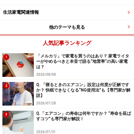
テレビチューナーを搭載していないため、当然テレビ放
生活家電関連情報
送の視聴や録画は一切できません。先ほど紹介したよう
に、「TVer」サービスによる民放番組の見逃し視聴はで
他のテーマも見る
きるものの、「大画面でいつでも好きなテレビ番組を見
たい、録画したい」という人には向いていません。
人気記事ランキング
「メルカリ」で家電を買うのはあり？ 家電ライタ
1
ーがやめるべきと本音で語る“地雷率”の高い家電
チューナーレス スマートテレビはどんな人
は？
に向く？
2026/08/08
では、チューナーレス スマートテレビはどんな人に向く
Q. 「寝るときのエアコン」設定は何度が正解です
2
か？ 快眠できなくなる“NG使用法”も【専門家が解
のでしょうか。
説】
2026/07/28
●YouTubeやNetflixなどのVODさえあればテレビ番組は
Q.「エアコン」の寿命は何年ですか？ “寿命を延ば
3
見なくていいという人
すコツ”も専門家が解説！
先ほども紹介したとおり、「ネット動画さえ見られれば
2026/07/31
いい」という人がメインのターゲットになると思いま