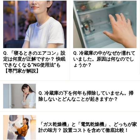
●YouTubeやNetflixなどのネット動画を気軽に楽しめる
やはり最大の魅力はAndroid TVを搭載していることにあ
ります。動画共有サービスのYouTubeはもちろんのこ
と、NetflixやHulu、Amazonプライムビデオ、Disney＋、
DAZN（ダゾーン）などのサブスクリプション（月額支
払い）型動画配信サービスをリモコン一つで手軽に視聴
Q. 「寝るときのエアコン」設
Q. 冷蔵庫の中がなぜか濡れて
できます。
定は何度が正解ですか？ 快眠
いました。原因は何なのでし
できなくなる“NG使用法”も
ょうか？
【専門家が解説】
無料で視聴できるサービスはYouTubeのほか、
AbemaTV、民放（日本テレビ、テレビ朝日、TBS、テレ
ビ東京、フジテレビ）の番組を視聴できる「TVer」など
Q. 冷蔵庫の下を何年も掃除していません。掃
があります。YouTubeやサブスクリプション型VODサー
除しないとどんなことが起きますか？
ビスを楽しみつつ、話題になったテレビ番組だけTVerで
視聴する、といった使い方ができます。
「ガス乾燥機」と「電気乾燥機」、どっちが家
計の味方？ 設置コストを含めて徹底比較！
●チューナー搭載テレビよりも割安（が期待できる）