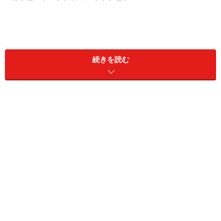
チューナーレス スマートテレビのメリット
／デメリット
続きを読む
チューナーレス スマートテレビのメリット、デメリット
は以下のような感じです。
●チューナーレス スマートテレビのメリット
・YouTubeやNetflixなどのネット動画を気軽に楽しめる
・チューナー搭載テレビよりも割安（が期待できる）
●チューナーレス スマートテレビのデメリット
・テレビ放送を視聴・録画できない