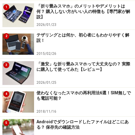
「折り畳みスマホ」のメリットやデメリットは
1
何？ 購入しない方がいい人の特徴も【専門家が解
説】
2026/01/23
テザリングとは何か、初心者にもわかりやすく解
2
説！
2015/02/26
「激安」な折り畳みスマホって大丈夫なの？ 実際
3
に購入して使ってみた【レビュー】
2026/01/25
使わなくなったスマホの再利用法6選！SIM無しで
4
も電話可能？
2018/11/16
Androidでダウンロードしたファイルはどこにあ
5
る？ 保存先の確認方法