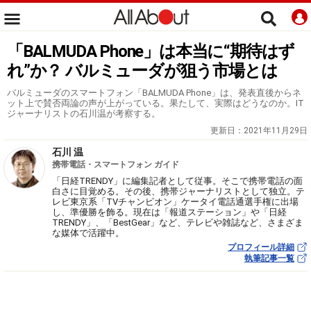
「BALMUDA Phone」は本当に“期待はず
れ”か？ バルミューダが狙う市場とは
バルミューダのスマートフォン「BALMUDA Phone」は、発表直後からネ
ット上で賛否両論の声が上がっている。果たして、実際はどうなのか。IT
ジャーナリストの石川温が考察する。
更新日：
2021年11月29日
石川 温
携帯電話・スマートフォン ガイド
「日経TRENDY」に編集記者として従事。そこで携帯電話の面
白さに目覚める。その後、携帯ジャーナリストとして独立。テ
レビ東京系「TVチャンピオン」ケータイ電話通選手権に出場
し、準優勝を飾る。現在は「報道ステーション」や「日経
TRENDY」、「BestGear」など、テレビや雑誌など、さまざま
な媒体で活躍中。
プロフィール詳細
執筆記事一覧