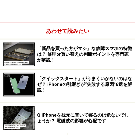
＞次ページ：あえて狙った「4.9インチ」というサイズ感
※記事内容は執筆時点のものです。最新の内容をご確認くださ
あわせて読みたい
い。
※機種やOSのバージョンによって画面表示、操作方法が異なる可
能性があります。
「新品を買った方がマシ」な故障スマホの特徴
は？ 修理or買い替えの判断ポイントを専門家
が解説！
次のページへ
1
/
3
「クイックスタート」がうまくいかないのはな
ぜ？ iPhoneの引継ぎが“失敗する原因”6選を解
説！
Q.iPhoneを枕元に置いて寝るのは危ないでし
ょうか？ 電磁波の影響が心配です……