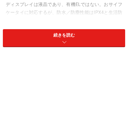
ディスプレイは液晶であり、有機ELではない。おサイフ
ケータイに対応するが、防水／防塵性能はIPX4と生活防
水レベルだ。価格は10万4800円となっている。
続きを読む
単純にチップセットだけで比較すると、Snapdragon765G
を採用する「OPPO Reno5 A」が3万円前半で売られてい
たりする。性能と価格のバランスだけで見れば、
BALMUDA Phoneは高いといわざるを得ない。
ただ、バルミューダとしても、中国メーカーのスマート
フォンと価格競争するつもりは毛頭ないだろう。また、
ディスプレイを折りたたんでしまうGalaxyや1インチセン
サーを載せるシャープやソニーとも性能競争しようとは
思っていないはずだ。