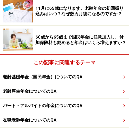
65歳からの年金繰り下げ受給は、半年間とかでもいいん
11月に65歳になります。老齢年金の初回振り
込みはいつ？なぜ数カ月後になるのですか？
でしょうか？年金はいくら増える？
年金生活者が生きがいを作るためには？
数年後、年金生活に入ります。50代からやっておきたい
60歳から65歳まで国民年金に任意加入し、付
ことって？
加保険料も納めると年金はいくら増えますか？
※記事内容は執筆時点のものです。最新の内容をご確認くださ
この記事に関連するテーマ
い。
本記事の内容は一般的な情報提供を目的としており、特定の金融
商品や投資行動を推奨するものではありません。
老齢基礎年金（国民年金）についてのQA
投資や資産運用に関する最終的なご判断はご自身の責任において
行ってください。
掲載情報の正確性・完全性については十分に配慮しております
老齢厚生年金についてのQA
が、その内容を保証するものではなく、これに基づく損失・損害
などについて当社は一切の責任を負いません。
最新の情報や詳細については、必ず各金融機関やサービス提供者
パート・アルバイトの年金についてのQA
の公式情報をご確認ください。
在職老齢年金についてのQA
【編集部からのお知らせ】