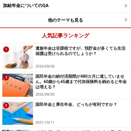
・「家計」について、
アンケート（2026/8/31まで）
を実施
加給年金についてのQA
中です！
※抽選で20名にAmazonギフト券1000円分プレゼント
※謝礼付きの限定アンケートやモニター企画に参加が可能に
他のテーマも見る
なります
人気記事ランキング
遺族年金は非課税ですが、預貯金が多くても生活
1
保護は受けられるのでしょうか？
2026/08/06
国民年金の納付済期間が480カ月に達していませ
2
ん。60歳から65歳まで付加保険料を納めると年金
は増える？
2026/08/05
国民年金と厚生年金、どっちが有利ですか？
3
2021/10/11