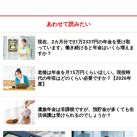
あわせて読みたい
A：シルバー人材センターでの報酬は、「雑
所得」なので年金カットの対象にはなりま
現在、2カ月分で21万2337円の年金を受け取
せん
っています。働き続けると年金はいくら増えま
すか？
年金がカットされる場合とは、在職老齢年金の支給停止
の基準額を超えた場合になります。在職老齢年金は、厚
老後は年金を月15万円くらいほしい。現役時
生年金に加入して働いて得た収入が対象です。シルバー
代の年収はどのくらい必要ですか？【2026年
人材センターで働くときは、厚生年金に加入しませんの
度】
で、在職老齢年金の対象にはなりません。そのため年金
カットもされません。
遺族年金は非課税ですが、預貯金が多くても生
活保護は受けられるのでしょうか？
シルバー人材センターの収入は、報酬として扱われ「雑
所得」になります。シルバー人材センターからの報酬に
は、「家内労働者等の事業所得等の所得計算の特例」