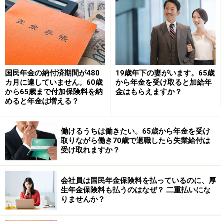
（家内労働者等の必要経費の特例）により、最大で年間
55万円を必要経費にすることができますので、報酬から
55万円を必要経費として控除することができます。
また、公的年金等の収入が400万円以下で、シルバー人
国民年金の納付済期間が480
19歳年下の妻がいます。65歳
材センターの収入のみの場合、報酬合計が1年間（1月～
カ月に達していません。60歳
から年金を受け取ると加給年
から65歳まで付加保険料を納
金はもらえますか？
12月まで）で75万円以下（雑所得20万円以下）の際に
めると年金は増える？
は、確定申告をする必要がありません。
働けるうちは働きたい。65歳から年金を受け
※年金プチ相談コーナーに取り上げてほしい質問がある
取りながら働き70歳で退職したら失業給付は
人は
こちらから
応募するか、コメント欄への書き込みを
受け取れますか？
お願いします。
会社員は国民年金保険料を払っているのに、厚
監修・文／深川 弘恵（ファイナンシャルプランナー）
生年金保険料も払うのはなぜ？ 二重払いにな
りませんか？
【関連記事をチェック！】