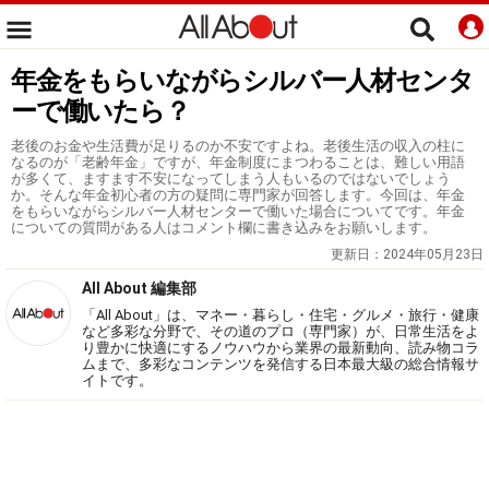
年金をもらいながらシルバー人材センタ
ーで働いたら？
老後のお金や生活費が足りるのか不安ですよね。老後生活の収入の柱に
なるのが「老齢年金」ですが、年金制度にまつわることは、難しい用語
が多くて、ますます不安になってしまう人もいるのではないでしょう
か。そんな年金初心者の方の疑問に専門家が回答します。今回は、年金
をもらいながらシルバー人材センターで働いた場合についてです。年金
についての質問がある人はコメント欄に書き込みをお願いします。
更新日：
2024年05月23日
All About 編集部
「All About」は、マネー・暮らし・住宅・グルメ・旅行・健康
など多彩な分野で、その道のプロ（専門家）が、日常生活をよ
り豊かに快適にするノウハウから業界の最新動向、読み物コラ
ムまで、多彩なコンテンツを発信する日本最大級の総合情報サ
イトです。