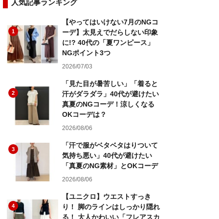
人気記事ランキング
【やってはいけない7月のNGコ
1
ーデ】太見えでだらしない印象
に!? 40代の「夏ワンピース」
NGポイント3つ
2026/07/03
「見た目が暑苦しい」「着ると
2
汗がダラダラ」40代が避けたい
真夏のNGコーデ！涼しくなる
OKコーデは？
2026/08/06
「汗で服がベタベタはりついて
3
気持ち悪い」40代が避けたい
「真夏のNG素材」とOKコーデ
2026/08/06
【ユニクロ】ウエストすっき
4
り！ 脚のラインはしっかり隠れ
る！ 大人かわいい「フレアスカ