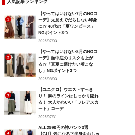
人気記事ランキング
【やってはいけない7月のNGコ
1
ーデ】太見えでだらしない印象
に!? 40代の「夏ワンピース」
NGポイント3つ
2026/07/03
【やってはいけない8月のNGコ
2
ーデ】熱中症のリスクも上が
る!?「真夏に避けたい着こな
し」NGポイント3つ
2026/08/03
【ユニクロ】ウエストすっき
3
り！ 脚のラインはしっかり隠れ
る！ 大人かわいい「フレアスカ
ート」コーデ
2026/07/31
ALL2990円の神パンツ3選
4
【GU】気になる下半身をおしゃ