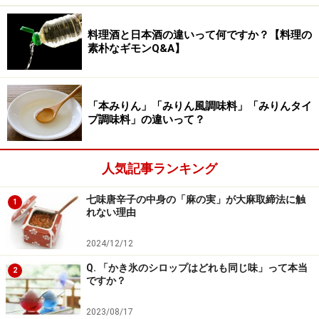
発酵も腐敗も微生物による食品の変化です。そのため、
理論的には発酵した食品が腐敗することはありません。
料理酒と日本酒の違いって何ですか？【料理の
素朴なギモンQ&A】
しかし市販の発酵食品である納豆、ヨーグルト、味噌、
醤油などには、いずれも「賞味期限」が書かれています
ね。腐敗することがないのであれば、賞味期限を表示す
「本みりん」「みりん風調味料」「みりんタイ
プ調味料」の違いって？
る必要はないのではと思う人もいるかもしれません。し
かし発酵食品の「賞味期限」はおいしく食べるための目
安として重要なのです。というのも、発酵食品は発酵を
人気記事ランキング
止めることはせず、最も美味しいタイミングで出荷され
七味唐辛子の中身の「麻の実」が大麻取締法に触
1
ているからです。あまりに発酵が進みすぎてしまうと、
れない理由
臭いや外観が過度に変化し、おいしさが失われてしまう
2024/12/12
ことがあります。また、おいしさがちょうどよい発酵状
態の期間が短いことも多いです。そのため、この美味し
Q. 「かき氷のシロップはどれも同じ味」って本当
2
ですか？
く食べることができる期間を「賞味期限」で示している
のです。
2023/08/17