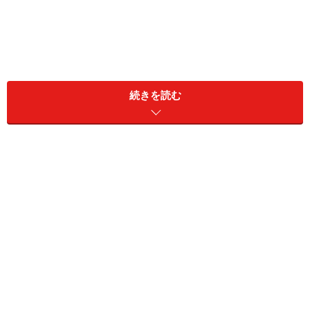
続きを読む
発酵と腐敗の違い……実はメカニズムは同じ
発酵も腐敗も微生物の働きによって食品の味や臭い・成
分・外観などが変化することであり、実はそのメカニズ
ムは同じです。
発酵と腐敗の違いについて、NHKの人気番組で「腐敗