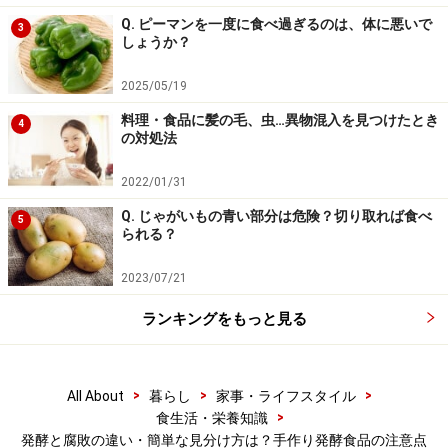
Q. ピーマンを一度に食べ過ぎるのは、体に悪いで
3
また、自宅保存する場合は、保存状態が適切でなかった
しょうか？
り、一度開封したりしたものには、人間に不利益な腐敗
2025/05/19
を起こす菌（雑菌）が混入してしまう可能性がありま
す。雑菌が入ってしまえば、腐る可能性もあります。市
料理・食品に髪の毛、虫…異物混入を見つけたとき
4
の対処法
販のものであっても発酵食品は適切に保存し、賞味期限
が切れる前に食べきるようにしましょう。
2022/01/31
Q. じゃがいもの青い部分は危険？切り取れば食べ
5
られる？
食品別！ 手作り発酵食品が安全にできてい
2023/07/21
るかの見分け方
ランキングをもっと見る
市販の発酵食品には賞味期限の記載がありますが、自家
製の発酵食品が上手くできているのか、食べごろなのか
を確認するにはどうすればよいのでしょうか。食品別に
>
>
>
All About
暮らし
家事・ライフスタイル
大体の見分け方の目安を解説します。
>
食生活・栄養知識
発酵と腐敗の違い・簡単な見分け方は？手作り発酵食品の注意点