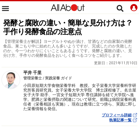
発酵と腐敗の違い・簡単な見分け方は？
手作り発酵食品の注意点
【管理栄養士が解説】ヨーグルトやぬか漬け、甘酒などの自家製の発酵
食品。巣ごもり中に始めた人も多いようですが、完成したのか失敗した
のか、今一つわかりにくいこともあるようです。発酵と腐敗の違い、見
分け方、手作りの発酵食品をおいしく食べるコツをご紹介します。
更新日：
2021年11月10日
平井 千里
管理栄養士 / 実践栄養 ガイド
小田原短期大学食物栄養学科 教授。女子栄養大学栄養科学研
究所客員研究員。女子栄養大学大学院 博士課程修了。名古屋
女子大学 助手、一宮女子短期大学 専任講師を経て大学院へ進
学。肥満と栄養摂取の関連について研究。前職は病院栄養科責
任者（栄養相談も実施）。現在は教壇に立つ傍ら、実践に即し
た栄養情報を発信。
プロフィール詳細
執筆記事一覧