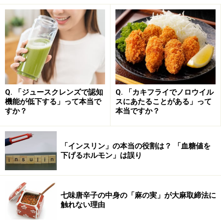
ではなぜ、人は腐敗と同じメカニズムで発酵させた食品
を好んで食べるのでしょうか？ 新鮮な食材を食べるほう
が安心と考える人もいるかもしれません。その理由は、
この過程を経ることで、食品の長期保存が可能になった
り、栄養価やうまみがアップしたり、栄養素の吸収率が
上がったりと、人間に有益な変化が起こることがあるか
Q. 「ジュースクレンズで認知
Q. 「カキフライでノロウイル
らです。
機能が低下する」って本当で
スにあたることがある」って
すか？
本当ですか？
同じメカニズムでも、人間に不利益な変化は「腐敗」、
人間に有益な変化が「発酵」と考えると、理解しやすい
「インスリン」の本当の役割は？ 「血糖値を
のではないでしょうか。
下げるホルモン」は誤り
発酵食品は腐るのか……納豆、味噌は理論的
七味唐辛子の中身の「麻の実」が大麻取締法に
には腐らない
触れない理由