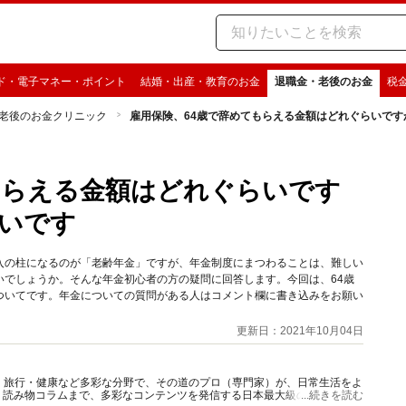
ド・電子マネー・ポイント
結婚・出産・教育のお金
退職金・老後のお金
税
老後のお金クリニック
雇用保険、64歳で辞めてもらえる金額はどれぐらいですか
もらえる金額はどれぐらいです
らいです
入の柱になるのが「老齢年金」ですが、年金制度にまつわることは、難しい
いでしょうか。そんな年金初心者の方の疑問に回答します。今回は、64歳
ついてです。年金についての質問がある人はコメント欄に書き込みをお願い
更新日：2021年10月04日
グルメ・旅行・健康など多彩な分野で、その道のプロ（専門家）が、日常生活をよ
、読み物コラムまで、多彩なコンテンツを発信する日本最大級の総合情報サ
...続きを読む