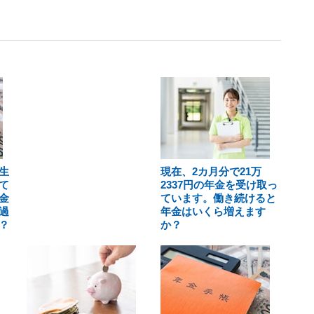
生
現在、2カ月分で21万
て
2337円の年金を受け取っ
金
ています。働き続けると
過
年金はいくら増えます
？
か？