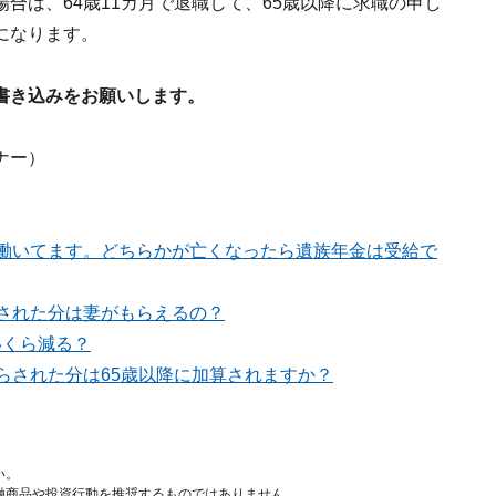
合は、64歳11カ月で退職して、65歳以降に求職の申し
になります。
書き込みをお願いします。
ナー）
は働いてます。どちらかが亡くなったら遺族年金は受給で
額された分は妻がもらえるの？
いくら減る？
らされた分は65歳以降に加算されますか？
い。
融商品や投資行動を推奨するものではありません。