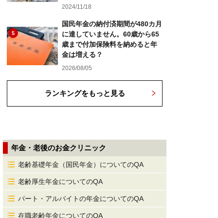
2024/11/18
国民年金の納付済期間が480カ月
5
に達していません。60歳から65
歳まで付加保険料を納めると年
金は増える？
2026/08/05
ランキングをもっと見る
年金・老後のお金クリニック
老齢基礎年金（国民年金）についてのQA
老齢厚生年金についてのQA
パート・アルバイトの年金についてのQA
在職老齢年金についてのQA