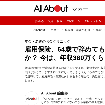
マネー
貯める
投資
保険
住宅ローン
クレジットカー
All About
マネー
退職金・老後のお金
年金・
年金・老後のお金クリニック
雇用保険、64歳で辞めて
か？ 今は、年収380万く
老後のお金や生活費が足りるのか不安ですよね。老後生活の収
用語が多くて、ますます不安になってしまう人もいるのではな
で退職して、雇用保険（失業給付）をもらう場合の、受給額に
します。
All About 編集部
「All About」は、マネー・暮らし・住宅・
り豊かに快適にするノウハウから業界の最新動向