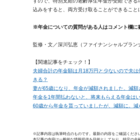
すので、特別支給の老齢厚生年金が受給できる場
込みをすると、両方受け取ることができること
※年金についての質問がある人はコメント欄に
監修・文／深川弘恵（ファイナンシャルプラン
【関連記事をチェック！】
夫婦合計の年金額は月18万円と少ないので夫
きる？
妻が65歳になり、年金が減額されました。減
年金を1年間払わないと、将来もらえる年金は
60歳から年金を貰っていましたが、減額に。減
※記事内容は執筆時点のものです。最新の内容をご確認くださ
本記事の内容は一般的な情報提供を目的としており、特定の金