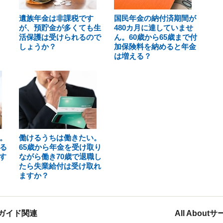
遺族年金は非課税です
国民年金の納付済期間が
が、預貯金が多くても生
480カ月に達していませ
活保護は受けられるので
ん。60歳から65歳まで付
しょうか？
加保険料を納めると年金
は増える？
。
働けるうちは働きたい。
る
65歳から年金を受け取り
す
ながら働き70歳で退職し
たら失業給付は受け取れ
ますか？
ガイド関連
All Abou