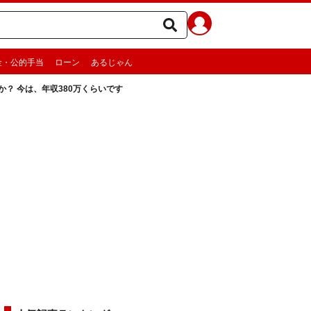
金・公的手当
ローン
あるじゃん
？ 今は、年収380万くらいです