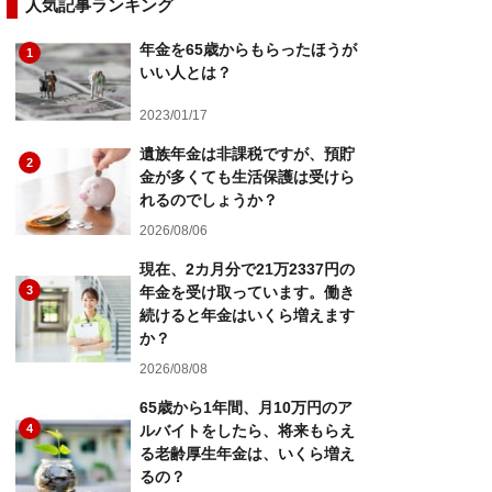
人気記事ランキング
年金を65歳からもらったほうが
1
いい人とは？
2023/01/17
遺族年金は非課税ですが、預貯
2
金が多くても生活保護は受けら
れるのでしょうか？
2026/08/06
現在、2カ月分で21万2337円の
3
年金を受け取っています。働き
続けると年金はいくら増えます
か？
2026/08/08
65歳から1年間、月10万円のア
4
ルバイトをしたら、将来もらえ
る老齢厚生年金は、いくら増え
るの？