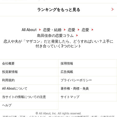
3：時間をかけて、彼の優しさベクトルを自
分に向かせよう
ランキングをもっと見る
いくら恋人や夫が母親を一番に想っていようと、母親は
母親であり、それ以上でもそれ以下でもありません。そ
>
>
>
>
All About
恋愛・結婚
恋愛
恋愛
のことは、彼自身もわかっているはず。あなたとのつき
>
島田佳奈の恋愛コラム
恋人や夫が「マザコン」だと発覚したら、どうすればいい？上手に
合いが長くなるうちに、彼はあなたの中に「母親と似た
付き合っていく3つのヒント
部分」を見つけるようになります。そもそも似た部分が
あったからこそ、あなたのことを好きになった可能性は
大なのです。
会社概要
採用情報
投資家情報
広告掲載
すでに結婚しているならば、ターニングポイントはあな
利用規約
プライバシーポリシー
た自身が「母親」になったとき。先輩である義母に教え
All Aboutについて
著作権・商標・免責
を乞い、母親として子育てするうちに、夫はあなたと自
当サイトの情報についての注意
サイトマップ
分の母親が重なって映るようになります。マザコンが問
ヘルプ
題になるのは、恋人（や妻）であるあなたよりも、母親
© All About, Inc. All rights reserved.
の意見や指図を優先してしまうこと。その点を除けば、