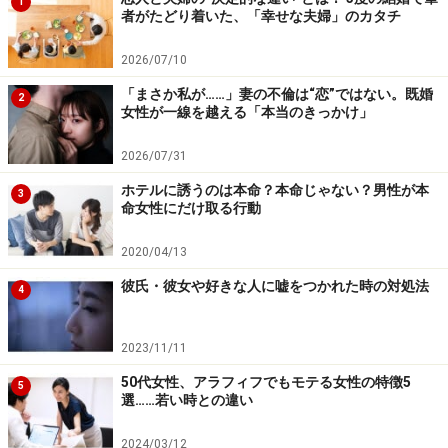
1
めには、違う角度で受け止めてもらえるよう誘導するこ
者がたどり着いた、「幸せな夫婦」のカタチ
と。
2026/07/10
具体的には「同じ男を心から愛する同志」と解釈される
「まさか私が……」妻の不倫は“恋”ではない。既婚
2
女性が一線を越える「本当のきっかけ」
よう、自分の知らない息子像（子供の頃のエピソードな
ど）を聞きまくり、褒めまくるのです。
2026/07/31
ホテルに誘うのは本命？本命じゃない？男性が本
3
「お義母さんの育て方が素晴らしいから、あんなイケメ
命女性にだけ取る行動
ンに育ったんですね！」「今のカッコよさは、子供の頃
2020/04/13
から変わってないんですね」などの言葉をかけること
彼氏・彼女や好きな人に嘘をつかれた時の対処法
で、母親の抱く「息子への愛情」を理解し共感できれ
4
ば、敵ではなくなります。当の母親を味方にできれば、
母親を頼り慕う息子の愛情も、少しずつあなたに向いて
2023/11/11
くるでしょう。
50代女性、アラフィフでもモテる女性の特徴5
5
選……若い時との違い
2024/03/12