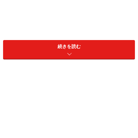
続きを読む
家族との関係性は、プライバシーの中でも特にデリケー
トな事柄です。よほど親しくならないと、実態まではわ
かりません。実際、結婚するまで夫がマザコンだと気づ
かなかった、という話はよく聞きます。いくら恋人や夫
がマザコンであろうと、パートナーである自分が困らな
いならば、何の問題もありません。親しさ故、弊害が及
ぶことが問題なのです。
すでに成人した大人である以上、恋人や夫と母親の関係