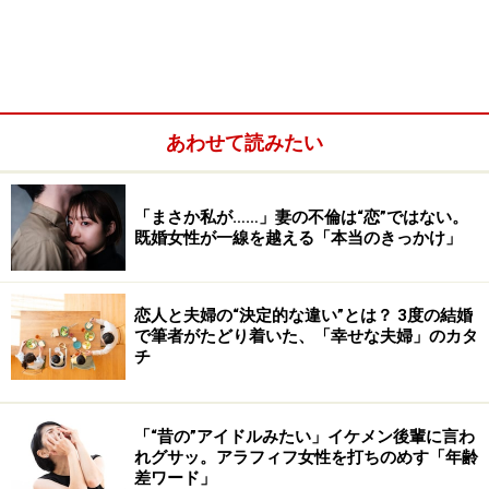
性は、おそらく今後も大きく変化することはないと筆者
は考えます。ならばパートナーとしては、どのように接
していくのが正解でしょうか？
あわせて読みたい
「まさか私が……」妻の不倫は“恋”ではない。
既婚女性が一線を越える「本当のきっかけ」
恋人と夫婦の“決定的な違い”とは？ 3度の結婚
で筆者がたどり着いた、「幸せな夫婦」のカタ
チ
「“昔の”アイドルみたい」イケメン後輩に言わ
1：一方的なマザコンならば、気にする必要
れグサッ。アラフィフ女性を打ちのめす「年齢
はなし
差ワード」