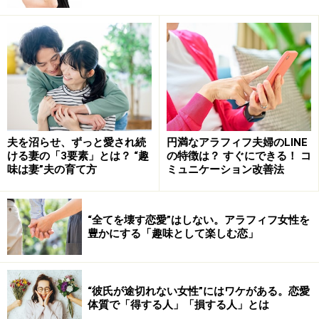
「うちの母親は～」などの枕詞で何かと母親の自慢をし
たり、「それに比べて君は……」と比較されたりしたら、
いい気分はしません。だけどそれは、純粋に母親のこと
を尊敬している証拠。毒親に洗脳されているような親子
関係でもなければ、さほど気にしなくてもいいと思いま
す。
夫を沼らせ、ずっと愛され続
円満なアラフィフ夫婦のLINE
ける妻の「3要素」とは？ “趣
の特徴は？ すぐにできる！ コ
「本当に素晴らしい人だね」と同意しておけば、彼はご
味は妻”夫の育て方
ミュニケーション改善法
機嫌でしょう。比較されたら「お義母さんくらいの年齢
になったら、私も……」と「キャリア（年齢）の差」を理
由にかわしておけばいいのです。永遠に変わらない年齢
“全てを壊す恋愛”はしない。アラフィフ女性を
豊かにする「趣味として楽しむ恋」
差をタテに「若いぶん未熟なのは当然」と諭せば、それ
以上厳しい指摘はできないはず。
“彼氏が途切れない女性”にはワケがある。恋愛
彼との結婚を考えているなら、マザコンを逆手に取って
体質で「得する人」「損する人」とは
「私もお義母さんみたいになれるよう、お会いして勉強