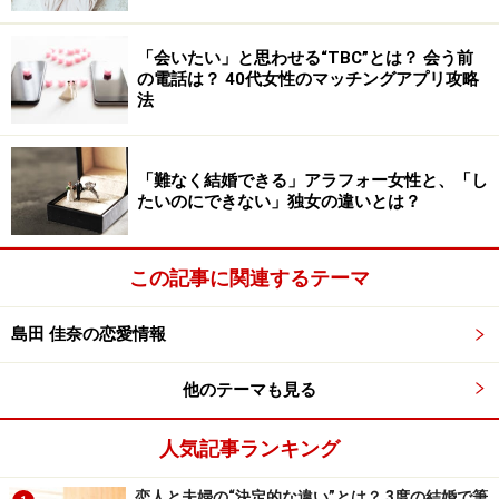
したい」と対面の機会へと誘導するのも手。実際にお会
「会いたい」と思わせる“TBC”とは？ 会う前
いして本当に素敵な人ならば、彼のマザコンぶりが気に
の電話は？ 40代女性のマッチングアプリ攻略
ならなくなるかもしれません。
法
「難なく結婚できる」アラフォー女性と、「し
2：息子溺愛の「恋人親子」は、巻き込まれ
たいのにできない」独女の違いとは？
てしまえばいい
マザコン問題を大きくしてしまうのは、母親自身が息子
この記事に関連するテーマ
を溺愛しているケースです。親子がまるで恋人のように
仲良しである場合、パートナーであるあなたは「息子を
島田 佳奈の恋愛情報
たぶらかした女」として、敵対されかねません。
他のテーマも見る
歪んだ親子関係を知ってもなお「彼と一緒にいたい」と
人気記事ランキング
望むならば、あえてその仲に割り込むしかありません。
母親の先入観（息子をたぶらかしたなど）を払拭するた
恋人と夫婦の“決定的な違い”とは？ 3度の結婚で筆