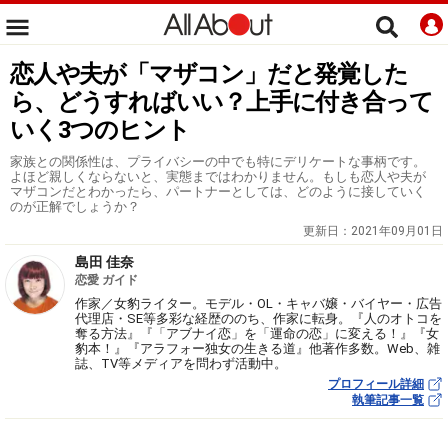
恋人や夫が「マザコン」だと発覚した
ら、どうすればいい？上手に付き合って
いく3つのヒント
家族との関係性は、プライバシーの中でも特にデリケートな事柄です。
よほど親しくならないと、実態まではわかりません。もしも恋人や夫が
マザコンだとわかったら、パートナーとしては、どのように接していく
のが正解でしょうか？
更新日：
2021年09月01日
島田 佳奈
恋愛 ガイド
作家／女豹ライター。モデル・OL・キャバ嬢・バイヤー・広告
代理店・SE等多彩な経歴ののち、作家に転身。『人のオトコを
奪る方法』『「アブナイ恋」を「運命の恋」に変える！』『女
豹本！』『アラフォー独女の生きる道』他著作多数。Web、雑
誌、TV等メディアを問わず活動中。
プロフィール詳細
執筆記事一覧