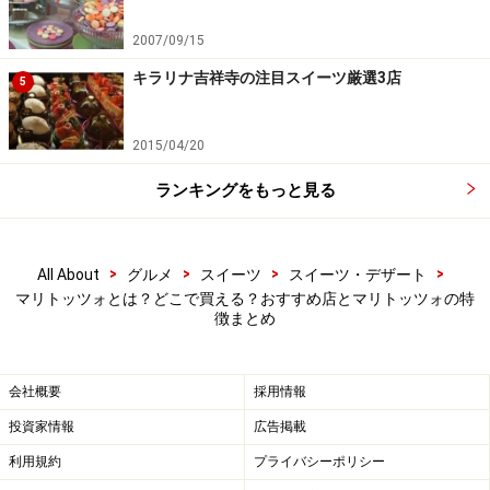
販売期間：2021年7月14日～9月30日
2007/09/15
取扱店舗：プリンチ代官山T-SITE、スターバックス リザ
キラリナ吉祥寺の注目スイーツ厳選3店
5
ーブ（R） ロースタリー 東京、スターバックス リザーブ
（R） ストア 銀座マロニエ通り、スターバックス コーヒ
2015/04/20
ー 丸の内オアゾ店、スターバックス コーヒー ニュウマ
ン横浜店
ランキングをもっと見る
■参考記事
>
>
>
>
All About
グルメ
スイーツ
スイーツ・デザート
スタバ運営「プリンチ」の新作マリトッツォ実食レ
マリトッツォとは？どこで買える？おすすめ店とマリトッツォの特
ポ！ マリトッツォがこんなに夏にぴったりのスイー
徴まとめ
ツだったなんて……
会社概要
採用情報
投資家情報
広告掲載
スタバが手掛けるイタリアン・ベーカリー
利用規約
プライバシーポリシー
「プリンチ（R）」の
「マリトッツォ ノッ