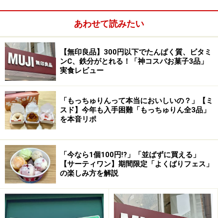
自宅でオリジナルマリトッツォを手作り！ マリトッ
あわせて読みたい
ツォのレシピ
【無印良品】300円以下でたんぱく質、ビタミ
ンC、鉄分がとれる！「神コスパお菓子3品」
実食レビュー
「マリトッツォ」は、なぜ話題になった？
きっかけは「カルディ」？
「もっちゅりんって本当においしいの？」【ミ
スド】今年も入手困難「もっちゅりん全3品」
を本音リポ
マリトッツォブームの火付け役！ 「カルディ」のマリトッ
ツォ
「今なら1個100円!?」「並ばずに買える」
【サーティワン】期間限定「よくばりフェス」
マリトッツォブームの火付け役は「カルディ」のマリト
の楽しみ方を解説
ッツォ。2020年秋頃にカルディの店舗に登場し、半年以
上経った今でも入手困難という人気スイーツです。SNS
上では、「冷凍なのにクリームが滑らか」「冷蔵庫にポ