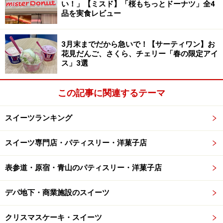
い！」【ミスド】「桜もちっとドーナツ」全4
【スタバ・東京都内】マリトッツォが買え
品を実食レビュー
るお店
販売店舗が限定されているため、入手しにくい都内の人
3月末までだから急いで！【サーティワン】お
気店が作ったマリトッツォ。期間限定の味が販売される
花見だんご、さくら、チェリー「春の限定アイ
ス」3選
など、出会えたら必ず食べたい！ とっておきのマリトッ
ツォです。
この記事に関連するテーマ
スイーツランキング
スタバが手掛けるイタリアン・ベーカリー
「プリンチ（R）」の「マリトッツォ リモ
スイーツ専門店・パティスリー・洋菓子店
ーネ＆マンゴー」
表参道・原宿・青山のパティスリー・洋菓子店
デパ地下・商業施設のスイーツ
スタバが手掛けるイタリアン・ベーカリー「プリンチ
（R）」の「マリトッツォ リモーネ＆マンゴー」
クリスマスケーキ・スイーツ