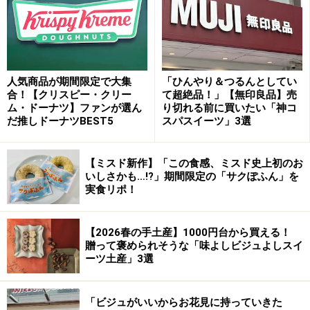
イしておけばいつのまにか食べられるようになってる」
などのコメントも多く、好きなときにいつでも食べられ
る、ストック可能な冷凍スイーツという点もカルディの
マリトッツォがブームとなった秘密かもしれません。
人気商品が期間限定で大集
「ひんやり＆つるんとしてい
合！【クリスピー・クリー
て超絶品！」【無印良品】売
甘すぎない上品なクリームは、オレンジ風味で爽やか。
ム・ドーナツ】ファンが選ん
り切れる前に買いたい「神コ
だ推しドーナツBEST5
スパスイーツ」3選
オレンジピールを加えるなど、本場のマリトッツォを日
本人好みにアレンジして、軽い味わいに仕上げていま
【ミスド新作】「この食感、ミスド史上初のお
す。
いしさかも…!?」期間限定の「サクぽふん」を
実食リポ！
■参考記事
SNSでも話題！ カルディで品切れ続く「マリトッツ
【2026春の手土産】1000円台から買える！
贈って褒められそうな「味よしビジュよしスイ
ォ」 その味は？
ーツ土産」3選
「ビジュがいいからお花見に持っていきた