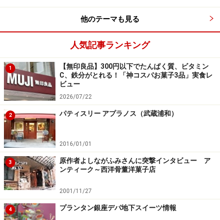
スターバックスが運営するイタリアン・ベーカリー「プ
他のテーマも見る
リンチ（R）」の「マリトッツォ リモーネ＆マンゴー」
は2021年7月から新登場した商品です。
人気記事ランキング
【無印良品】300円以下でたんぱく質、ビタミン
マリトッツォのために開発されたというブリオッシュ
1
C、鉄分がとれる！「神コスパお菓子3品」実食レ
は、パンなのに重くない新食感。ふわふわで、口の中に
ビュー
入れるとすっと溶ける生クリームは、レモンピューレと
2026/07/22
レモンゼストを混ぜ合わせているのだとか。甘さ控えめ
パティスリー アプラノス（武蔵浦和）
2
で酸味が効いていて、レモンの爽やかな風味をたっぷり
と感じられます。さらに、ねっとり濃厚なマンゴーソー
2016/01/01
スがアクセントになっていて飽きない味わいです！
原作者よしながふみさんに突撃インタビュー ア
3
ンティーク～西洋骨董洋菓子店
■DATA
「マリトッツォ リモーネ ＆ マンゴー」
2001/11/27
価格：453円（税込・持ち帰りの場合）、462円（税込・
プランタン銀座デパ地下スイーツ情報
4
店内利用の場合）