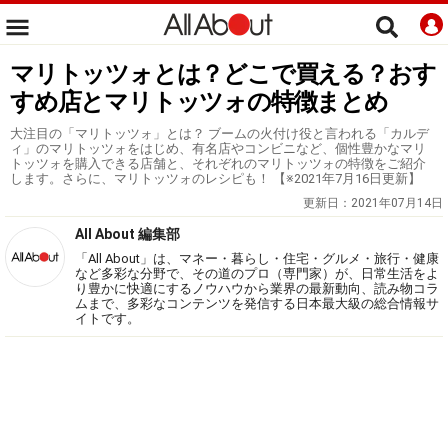
マリトッツォとは？どこで買える？おす
すめ店とマリトッツォの特徴まとめ
大注目の「マリトッツォ」とは？ ブームの火付け役と言われる「カルデ
ィ」のマリトッツォをはじめ、有名店やコンビニなど、個性豊かなマリ
トッツォを購入できる店舗と、それぞれのマリトッツォの特徴をご紹介
します。さらに、マリトッツォのレシピも！ 【※2021年7月16日更新】
更新日：
2021年07月14日
All About 編集部
「All About」は、マネー・暮らし・住宅・グルメ・旅行・健康
など多彩な分野で、その道のプロ（専門家）が、日常生活をよ
り豊かに快適にするノウハウから業界の最新動向、読み物コラ
ムまで、多彩なコンテンツを発信する日本最大級の総合情報サ
イトです。