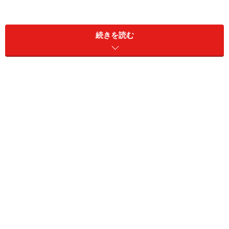
今大人気の「マリトッツォ」って、本当に美味しい
の？ 編集部員が競合スイーツ3種を食べ比べしてみ
続きを読む
た！
＜目次＞
「マリトッツォ」は、なぜ話題になった？ きっかけ
は「カルディ」？
【スタバ・東京都内】マリトッツォが買えるお店
【コンビニ・スーパー系】個性豊かなマリトッツォ
【通販】お取り寄せできる！マリトッツォが買える
お店
【ホテル】ホテルメイドならではの特別なマリトッ
ツォ
【横浜】東京都内だけじゃない！ 競合ぞろいの絶品
マリトッツォ