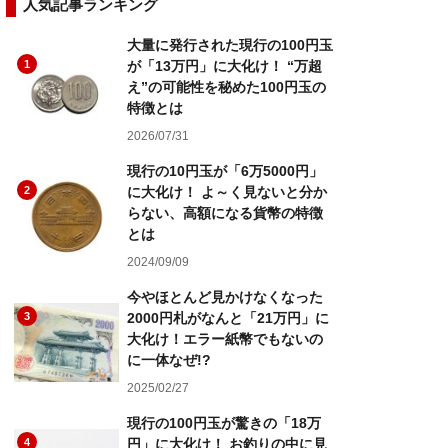
人気記事ランキング
大量に発行された現行の100円玉
1
が「13万円」に大化け！ “万超
え”の可能性を秘めた100円玉の
特徴とは
2026/07/31
現行の10円玉が「6万5000円」
2
に大化け！ よ～く見ないと分か
らない、高額になる貨幣の特徴
とは
2024/09/09
今やほとんど見かけなくなった
3
2000円札がなんと「21万円」に
大化け！エラー紙幣でもないの
に一体なぜ!?
2025/02/27
現行の100円玉が驚きの「18万
4
円」に大化け！ お釣りの中に見