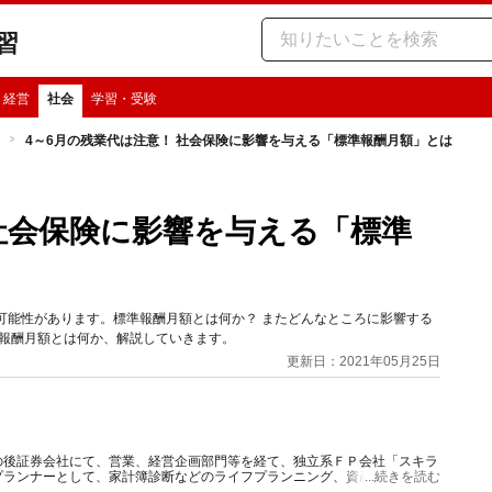
習
・経営
社会
学習・受験
4～6月の残業代は注意！ 社会保険に影響を与える「標準報酬月額」とは
 社会保険に影響を与える「標準
可能性があります。標準報酬月額とは何か？ またどんなところに影響する
準報酬月額とは何か、解説していきます。
更新日：2021年05月25日
の後証券会社にて、営業、経営企画部門等を経て、独立系ＦＰ会社「スキラ
プランナーとして、家計簿診断などのライフプランニング、資産運用、保険
...続きを読む