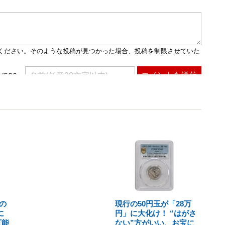
の
現行の50円玉が「28万
に
円」に大化け！ “はがさ
可能
ない”方がいい、お宝に