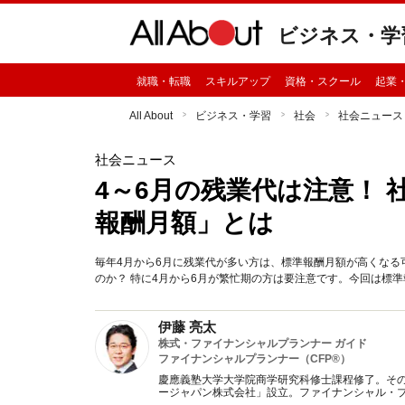
ビジネス・学
就職・転職
スキルアップ
資格・スクール
起業
All About
ビジネス・学習
社会
社会ニュース
社会ニュース
4～6月の残業代は注意！
報酬月額」とは
毎年4月から6月に残業代が多い方は、標準報酬月額が高くなる
のか？ 特に4月から6月が繁忙期の方は要注意です。今回は標
伊藤 亮太
株式・ファイナンシャルプランナー ガイド
ファイナンシャルプランナー（CFP®）
慶應義塾大学大学院商学研究科修士課程修了。そ
ージャパン株式会社」設立。ファイナンシャル・