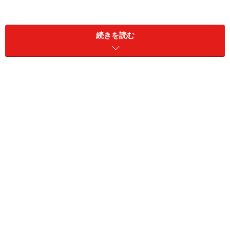
続きを読む
当記事では、楽天カードの家族カードの概要、本人名義
のカードとの違い、メリットとデメリット等について説
明します。
All About ポイント・マイル ガイド 菊地 崇仁さ
ん
にコメントをいただきました。
楽天カードは年会費無料であり、家族カードで
はなく新規で発行しても維持費は変わらないた