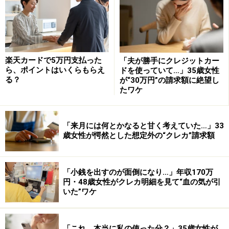
※記事に記載の情報は2021年6月2日時点のものです。
楽天カードで5万円支払った
「夫が勝手にクレジットカー
ら、ポイントはいくらもらえ
ドを使っていて…」35歳女性
る？
が“30万円”の請求額に絶望し
＜目次＞
たワケ
そもそも家族カードとは
楽天カードにおける本カードとの違い
「来月には何とかなると甘く考えていた…」33
歳女性が愕然とした想定外の“クレカ”請求額
楽天カードの家族カードを持つ４つのメリット
楽天カードの家族カードを持つ４つのデメリット
「小銭を出すのが面倒になり…」年収170万
楽天カードの家族カードの作り方
円・48歳女性がクレカ明細を見て“血の気が引
まとめ：メリット・デメリットを理解した上で、本
いた”ワケ
カードか家族カードを選ぼう
「これ、本当に私の使った分？」35歳女性が