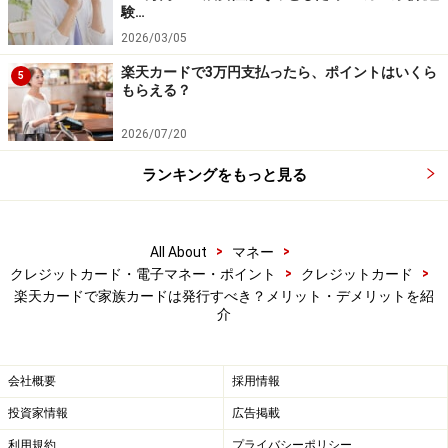
信用でカードを発行するため、審査の必要がありませ
験…
ん。
2026/03/05
楽天カードで3万円支払ったら、ポイントはいくら
5
もらえる？
そのため、収入のない学生や専業主婦でもカードを作る
ことができます。
2026/07/20
ランキングをもっと見る
本会員がゴールドカードであれば、家族カードも同じグ
レードのカードが発行されます（※例外もあります）。
>
>
All About
マネー
豪華な特典が家族もお得に利用できるようになるので、
>
>
クレジットカード・電子マネー・ポイント
クレジットカード
賢く活用しましょう。
楽天カードで家族カードは発行すべき？メリット・デメリットを紹
介
楽天カードにおける本カードとの違い
会社概要
採用情報
投資家情報
広告掲載
楽天カードにおける、本カードと家族カードの違いにつ
いて解説します。
利用規約
プライバシーポリシー