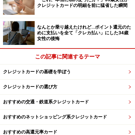
クレジットカードの明細を前に猛省した瞬間
そもそも家族カードとは
まずクレジットカードにおける家族カードの説明をしま
なんとか乗り越えたけれど…ポイント還元のた
す。
めに支払いを全て「クレカ払い」にした34歳
女性の後悔
家族カードとは、本会員に紐づいた子カードのことをい
います。
この記事に関連するテーマ
本会員の家族が申し込むことが可能であり、本会員と同
クレジットカードの基礎を学ぼう
じような特典を利用することができます。
クレジットカードの選び方
例えば海外旅行保険や優待割引サービスなど、お得な特
おすすめの交通・鉄道系クレジットカード
典を家族で利用することが可能である場合があります。
家族カードがあれば、家族旅行の際に役立つでしょう。
おすすめのネットショッピング系クレジットカード
おすすめの高還元率カード