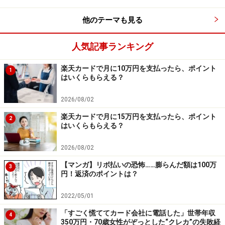
対象範囲について
他のテーマも見る
家族カードの対象となる家族の範囲は、カードによって
も異なります。主に、以下のような方が対象となること
人気記事ランキング
が多いです。
楽天カードで月に10万円を支払ったら、ポイント
1
本会員と生計を同じくしている配偶者、親
はいくらもらえる？
本会員と生計を同じくしている18歳以上の子供（高
2026/08/02
校生を除く）
楽天カードで月に15万円を支払ったら、ポイント
2
家族であっても、生計を同じくしていない場合には家族
はいくらもらえる？
カードを持つことができないこともあります。また、18
2026/08/02
歳未満の子供も基本的に対象外となります。
【マンガ】リボ払いの恐怖……膨らんだ額は100万
3
円！返済のポイントは？
審査について
2022/05/01
「すごく慌ててカード会社に電話した」世帯年収
家族カードは通常のクレジットカードと違い、本会員の
4
350万円・70歳女性がぞっとした“クレカ”の失敗経