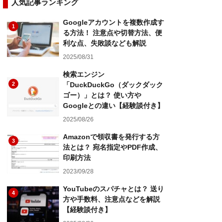
人気記事ランキング
Googleアカウントを複数作成す
1
る方法！ 注意点や切替方法、便
利な点、失敗談なども解説
2025/08/31
検索エンジン
2
「DuckDuckGo（ダックダック
ゴー）」とは？ 使い方や
Googleとの違い【経験談付き】
2025/08/26
Amazonで領収書を発行する方
3
法とは？ 宛名指定やPDF作成、
印刷方法
2023/09/28
YouTubeのスパチャとは？ 送り
4
方や手数料、注意点などを解説
【経験談付き】