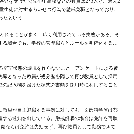
処分を受けた公立小中高校などの教員は273人と、過去2
児童生徒に対するわいせつ行為で懲戒免職となっており、
ったという。
が使われることが多く、広く利用されている実態がある。そ
する場合でも、学校の管理職らとルールを明確化するよ
なる密室状態の環境を作らないこと、アンケートによる被
免職となった教員が処分歴を隠して再び教員として採用
歴の記入欄を設けた様式の書類を採用時に利用すること
に教員が自主退職する事例に対しても、文部科学省は都
望する通知を出している。懲戒解雇の場合は免許を再取
退職ならば免許は失効せず、再び教員として勤務できて