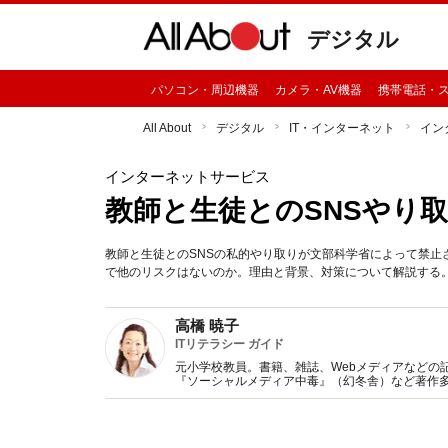
デジタル
パソコン・周辺機器
カメラ・AV機器
携帯電話・
All About
デジタル
IT・インターネット
イン
インターネットサービス
教師と生徒とのSNSやり
教師と生徒とのSNSの私的やり取りが文部科学省によって禁止
で他のリスクはないのか。理由と背景、対策について解説する
高橋 暁子
ITリテラシー ガイド
元小学校教員。書籍、雑誌、Webメディアなどの
『ソーシャルメディア中毒』（幻冬舎）など著作多
聞、ラジオ等のメディア出演多数。教育出版令和3