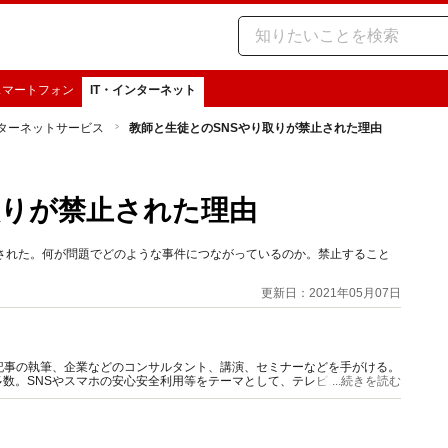
スマートフォン
IT・インターネット
ターネットサービス
教師と生徒とのSNSやり取りが禁止された理由
取りが禁止された理由
された。何が問題でどのような事件につながっているのか。禁止すること
。
更新日：2021年05月07日
記事の執筆、企業などのコンサルタント、講演、セミナーなどを手がける。
数。SNSやスマホの安心安全利用等をテーマとして、テレビ、雑誌、新
...続きを読む
年度中学校国語教科書に掲載中。