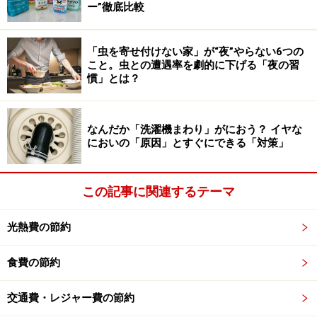
ー”徹底比較
ルーブル美術館は約48万2000点をオンライ
ン無料公開
「虫を寄せ付けない家」が“夜”やらない6つの
こと。虫との遭遇率を劇的に下げる「夜の習
慣」とは？
世界最大級の美術館であるフランスのルーブル美術館
も、展示物を無料でオンライン公開しています。公開さ
れていたものに加え、収蔵されている作品なども含め約
なんだか「洗濯機まわり」がにおう？ イヤな
48万2000点もの公開で、何日もかけて楽しむことができ
においの「原因」とすぐにできる「対策」
ます。
この記事に関連するテーマ
・
ルーブル美術館 オンライン
光熱費の節約
食費の節約
交通費・レジャー費の節約