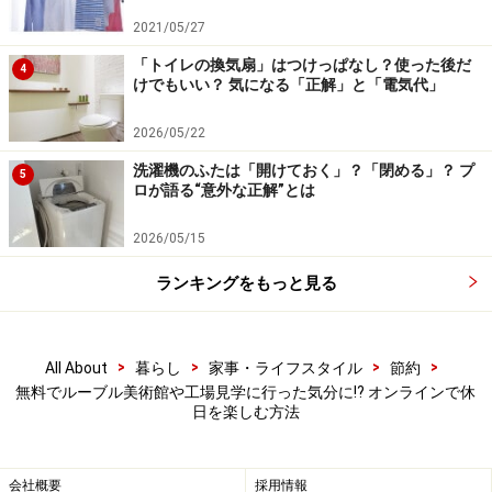
で観ることができるのでおすすめです。
2021/05/27
「トイレの換気扇」はつけっぱなし？使った後だ
4
けでもいい？ 気になる「正解」と「電気代」
日本国内の
東京国立博物館
や
国立科学博物館
ほか、モネ
やピカソ、ルノアールなどが展示されている岡山県倉敷
2026/05/22
市の
大原美術館
も登録されています。
洗濯機のふたは「開けておく」？「閉める」？ プ
5
ロが語る“意外な正解”とは
・
Google Arts & Culture
2026/05/15
ランキングをもっと見る
「おうちミュージアム」には国内の美術館
や博物館、科学館などが参加
>
>
>
>
All About
暮らし
家事・ライフスタイル
節約
北海道博物館の発案ではじまった「おうちミュージア
無料でルーブル美術館や工場見学に行った気分に!? オンラインで休
ム」には、賛同した国内の美術館、博物館、科学館など
日を楽しむ方法
数多くが参加し、各施設のやりかたで施設内のコンテン
ツを無料公開しています。
会社概要
採用情報