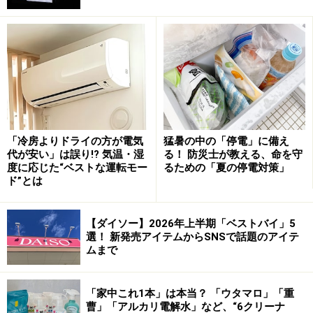
本物のフラガールに教わるキッズ（小学
生）向けフラスクールの無料体験
スパリゾートハワイアンズのフラガールのショー（筆者撮
影）
「冷房よりドライの方が電気
猛暑の中の「停電」に備え
映画「フラガール」でもお馴染みの福島県いわき市にあ
代が安い」は誤り!? 気温・湿
る！ 防災士が教える、命を守
度に応じた“ベストな運転モー
るための「夏の停電対策」
るスパリゾートハワイアンズ。今まで約400名のプロの
ド”とは
フラガールを輩出してきた常磐音楽舞踊学院による小学
生対象のオンラインフラスクールが2021年5月6日に開
【ダイソー】2026年上半期「ベストバイ」5
校。それに伴い、無料のオンライン体験レッスンが開催
選！ 新発売アイテムからSNSで話題のアイテ
されています。
ムまで
・
スパリゾートハワイアンズ フラガールスクール
「家中これ1本」は本当？ 「ウタマロ」「重
曹」「アルカリ電解水」など、“6クリーナ