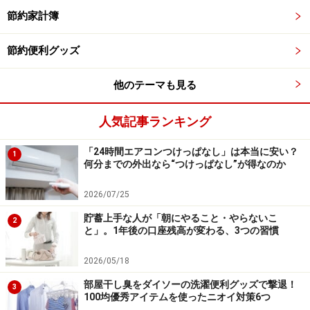
節約家計簿
節約便利グッズ
他のテーマも見る
人気記事ランキング
Google Arts & Cultureでは世界中の2000以
上の美術館が無料公開
「24時間エアコンつけっぱなし」は本当に安い？
1
何分までの外出なら“つけっぱなし”が得なのか
2026/07/25
モネやピカソなどの作品がある倉敷の大原美術館も参加（筆
貯蓄上手な人が「朝にやること・やらないこ
者撮影）
2
と」。1年後の口座残高が変わる、3つの習慣
Googleが運営するGoogle Arts & Cultureには世界中の
2026/05/18
2000以上の美術館が登録されており、絵画や写真、芸術
部屋干し臭をダイソーの洗濯便利グッズで撃退！
品などを高画質で観ることができます。スマートフォン
3
100均優秀アイテムを使ったニオイ対策6つ
用のアプリもあり、Google翻訳機能を使い解説を日本語