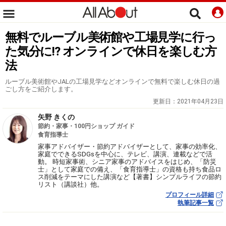
無料でルーブル美術館や工場見学に行っ
た気分に!? オンラインで休日を楽しむ方
法
ルーブル美術館やJALの工場見学などオンラインで無料で楽しむ休日の過
ごし方をご紹介します。
更新日：
2021年04月23日
矢野 きくの
節約・家事・100円ショップ ガイド
食育指導士
家事アドバイザー・節約アドバイザーとして、家事の効率化、
家庭でできるSDGsを中心に、テレビ、講演、連載などで活
動。 時短家事術、シニア家事のアドバイスをはじめ、「防災
士」として家庭での備え、「食育指導士」の資格も持ち食品ロ
ス削減をテーマにした講演など【著書】シンプルライフの節約
リスト（講談社）他。
プロフィール詳細
執筆記事一覧