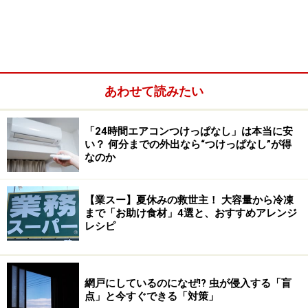
あわせて読みたい
JALの工場見学もオンラインで楽しめるようになった（イメ
「24時間エアコンつけっぱなし」は本当に安
ージ写真）
い？ 何分までの外出なら“つけっぱなし”が得
なのか
通常時期は人気でなかなか予約がとれないJALの工場見
学も現在はオンラインで楽しむことができます。火曜日
【業スー】夏休みの救世主！ 大容量から冷凍
から土曜日の週5日間、1日2回開催され、各回200人が定
まで「お助け食材」4選と、おすすめアレンジ
員、予約が必要となっています。参加費は無料です。
レシピ
・
JALリモート工場見学
網戸にしているのになぜ!? 虫が侵入する「盲
点」と今すぐできる「対策」