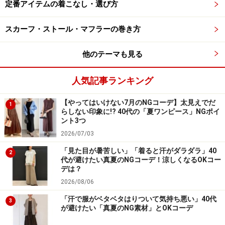
定番アイテムの着こなし・選び方
写真は同じユニクロユーの「オーバーサイズシャツ」の
スカーフ・ストール・マフラーの巻き方
色違いであるオフホワイトを、羽織りとして取り入れた
コーディネート。パンツにはきれいめのユニクロパンツ
他のテーマも見る
を合わせた上下ユニクロコーデですが、大人にちょうど
いいカジュアルさにまとまっています。
人気記事ランキング
中にタンクトップやTシャツを着た上からさらっと羽織
【やってはいけない7月のNGコーデ】太見えでだ
1
らしない印象に!? 40代の「夏ワンピース」NGポイ
るだけでこなれ感も出ますし、ロング丈なのでヒップま
ント3つ
わりは自然にカバーできるのも嬉しいポイントです。
2026/07/03
「見た目が暑苦しい」「着ると汗がダラダラ」40
2
こちらのシャツに合わせたパンツは、ユニクロの「スマ
代が避けたい真夏のNGコーデ！涼しくなるOKコー
デは？
ートアンクルパンツ」。
2026/08/06
「汗で服がベタベタはりついて気持ち悪い」40代
3
が避けたい「真夏のNG素材」とOKコーデ
ユニクロ スマートアンクルパンツ 2990円（税込）