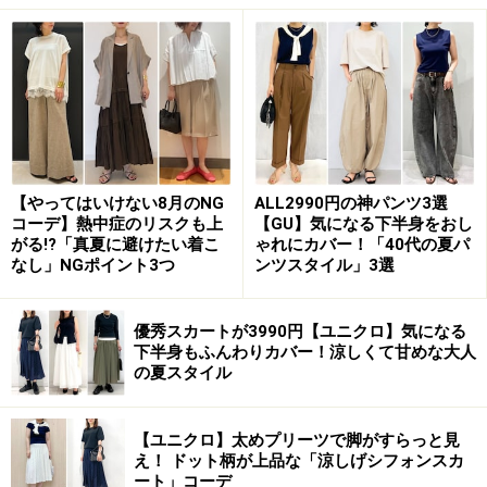
（税込）
シルエットは少しゆとりがあり、リラックス感があるデ
ザイン。首もとのリブが目立たないつくりなので、体操
服っぽい雰囲気にもなりにくいのが◎。二の腕をさりげ
なくカバーするフレンチスリーブと、やや長めの着丈で
大人が着やすいデザインです。
【やってはいけない8月のNG
ALL2990円の神パンツ3選
コーデ】熱中症のリスクも上
【GU】気になる下半身をおし
がる!?「真夏に避けたい着こ
ゃれにカバー！「40代の夏パ
なし」NGポイント3つ
ンツスタイル」3選
2. 高見え素材のバンドカラーシャツは2WAY
で着られる
優秀スカートが3990円【ユニクロ】気になる
下半身もふんわりカバー！涼しくて甘めな大人
の夏スタイル
ロング丈のバンドカラーシャツは体型カバーにも◎ 出典：
【ユニクロ】太めプリーツで脚がすらっと見
WEAR
え！ ドット柄が上品な「涼しげシフォンスカ
ート」コーデ