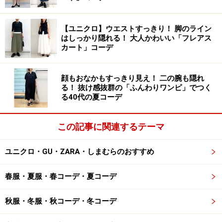
今年トレンドのバンドカラーシャツは、一枚は持ってお
きたい便利アイテム。きれい色のオーバーサイズシャツ
【ユニクロ】ウエストすっきり！ 脚のライン
があれば、写真のようにボトムスがカジュアルでも、シ
はしっかり隠れる！ 大人かわいい「フレアス
ャツのおかげで程よいきれいめ感をキープでき、おうち
カート」コーデ
時間が長い今にもぴったりのコーデが作れます。
顔もおなかもすっきり見え！ 二の腕も隠れ
る！ 抜け感抜群の「ふんわりワンピ」でつく
ユニクロ オーバーサイズシャツ 2990円（税込）
る40代の夏コーデ
ユニクロユーの「オーバーサイズシャツ」は、生地にハ
この記事に関連するテーマ
リ感があり、高見え度抜群のアイテム。少し大きめのサ
イズ感なので、一枚でトップスとして着るのはもちろ
ユニクロ・GU・ZARA・しまむらのおすすめ
ん、羽織りとして着るのにも向いています。
春服・夏服・春コーデ・夏コーデ
秋服・冬服・秋コーデ・冬コーデ
ハリ感のあるきれいめシャツなので、羽織りにしてもスタイ
リッシュです 出典：WEAR