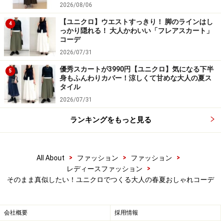
2026/08/06
トップスがカジュアルな場合でも、ボトムスにこのユニ
クロの「スマートアンクルパンツ」のようなセンタープ
【ユニクロ】ウエストすっきり！ 脚のラインはし
4
っかり隠れる！ 大人かわいい「フレアスカート」
レス入りのパンツを合わせると、40代女性にちょうどい
コーデ
いカジュアル感が楽しめますよ。
2026/07/31
優秀スカートが3990円【ユニクロ】気になる下半
5
オンでもオフでもはきまわせるきれいめパンツが2990円
身もふんわりカバー！涼しくて甘めな大人の夏ス
タイル
で手に入るのもユニクロならではですよね。
2026/07/31
ランキングをもっと見る
3. カジュアルなTシャツワンピはユニクロ
で揃えたい
>
>
>
All About
ファッション
ファッション
>
レディースファッション
そのまま真似したい！ユニクロでつくる大人の春夏おしゃれコーデ
楽チンで洗えるコットンのTシャツワンピはコーディネート
でおしゃれさをプラス 出典：WEAR
会社概要
採用情報