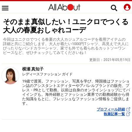
そのまま真似したい！ユニクロでつくる
大人の春夏おしゃれコーデ
今回はユニクロでつくる春夏の大人カジュアルコーデを着用アイテムの
詳細と共にご紹介します。大人が着たい1000円Tシャツ、高見えで大人に
ぴったりなバンドカラーシャツ、家でも外でも着られるカットソーワン
ピースなど、ぜひチェックしてみてくださいね！
更新日：
2021年05月19日
横瀬 真知子
レディースファッション ガイド
19歳で渡英。ファッション、写真を学び、帰国後はファッショ
ン誌のアシスタントエディターやアパレルブランドの販売、プ
レス・PRとして勤務。以前は自身のオンラインショップにてバ
イイングも。海外経験とファッション業界での勤務経験から得
た知識をもとに、フレッシュなファッション情報をご提供しま
す。
プロフィール詳細
執筆記事一覧