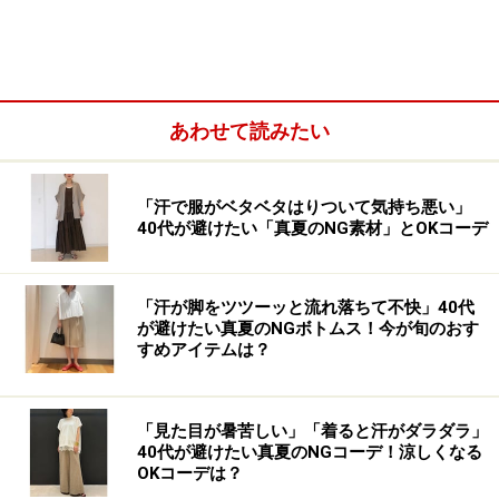
あわせて読みたい
生地が柔らかいのでインでもアウトでも◎ 出典：WEAR
春夏のマストアイテムの半袖Tシャツ。定番のカジュア
「汗で服がベタベタはりついて気持ち悪い」
ルアイテムだからこそ、大人の女性が着る場合は新しい
40代が避けたい「真夏のNG素材」とOKコーデ
ものを着たいですよね。大人の女性には、今年ユニクロ
の「スムースコットンフレンチスリーブT」が一押し。
「汗が脚をツツーッと流れ落ちて不快」40代
生地が滑らかで柔らかいので、裾を出して着るのはもち
が避けたい真夏のNGボトムス！今が旬のおす
すめアイテムは？
ろん写真のようにウエストインしたい場合にもぴった
り。
「見た目が暑苦しい」「着ると汗がダラダラ」
40代が避けたい真夏のNGコーデ！涼しくなる
OKコーデは？
ユニクロ スムースコットンフレンチスリーブT 1000円