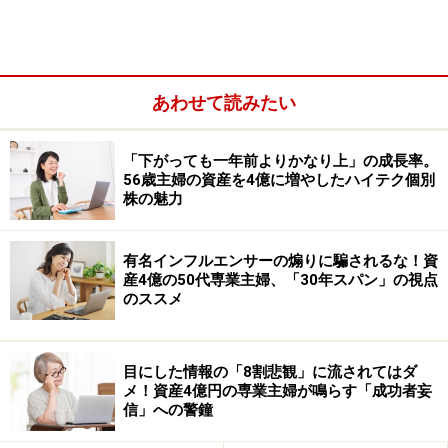
あわせて読みたい
「下がっても一年前よりかなり上」の成長率。
56歳主婦の資産を4億に増やしたハイテク個別
株の魅力
積極的に投資で資産を増やしたい場合は
「NISA」
有名インフルエンサーの煽りに騙されるな！資
「株式投資に興味がある」「いろいろな金融商品に投資
産4億の50代専業主婦、「30年スパン」の視点
のススメ
してみたい」といった場合は、NISAがおすすめです。
NISAは株式や投資信託、国内、海外REIT（不動産投資信
託）など、つみたてNISAより幅広い商品に投資すること
目にした情報の「8割悲観」に流されてはダ
ができ、運用で出た利益は非課税になります。
メ！資産4億円の専業主婦が鳴らす「成功者妄
信」への警鐘
運用できる期間は5年（最大10年）とつみたてNISAの20