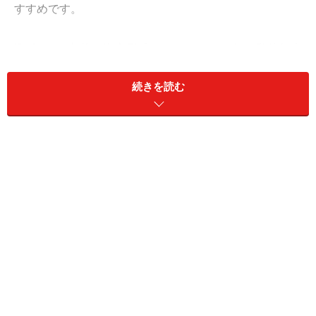
すすめです。
iDeCoは、老後の資産形成のためにつくられた私的年金
制度であり、原則途中でお金を引き出すことができませ
続きを読む
ん。そう聞くとデメリットのように感じるかもしれませ
んが、着実に老後のお金を貯めることができます。
また、iDeCoだけにしかない「所得控除」というメリッ
トもあります。これについては
iDeCoの動画
で詳しく解
説しているので、チェックしてみてください。