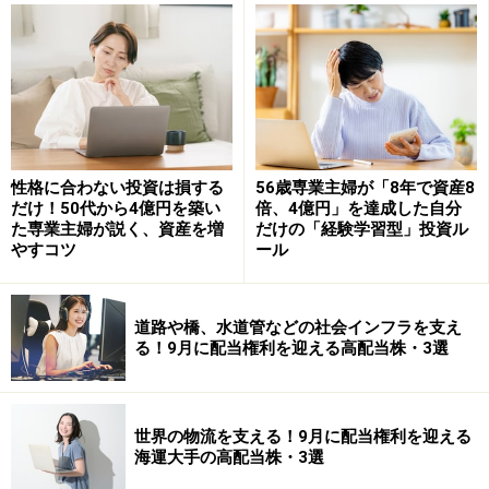
年よりも短いですが、年間120万円まで非課税枠で投資
ができます。また、一括購入や積立式に購入するなど、
投資方法を自分で決めることができるのもNISAならでは
です。
性格に合わない投資は損する
56歳専業主婦が「8年で資産8
少しずつ長期的に資産を増やしたい場合は
だけ！50代から4億円を築い
倍、4億円」を達成した自分
た専業主婦が説く、資産を増
だけの「経験学習型」投資ル
「つみたてNISA」
やすコツ
ール
「将来のために、長期的に少しずつ資産形成していきた
い」「これまで投資したことがないけれど、やってみた
道路や橋、水道管などの社会インフラを支え
い」といった方には、「つみたてNISA」がおすすめで
る！9月に配当権利を迎える高配当株・3選
す。
世界の物流を支える！9月に配当権利を迎える
NISA同様、運用で出た利益は非課税になります。選べる
海運大手の高配当株・3選
投資商品はNISAに比べると限られますが、金融庁の厳し