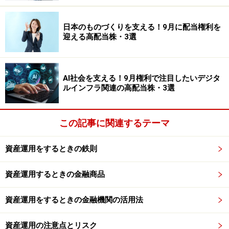
い基準をクリアした商品のみがラインナップされている
ため、投資初心者でも安心して商品を選ぶことができま
日本のものづくりを支える！9月に配当権利を
す。
迎える高配当株・3選
また、年間の投資上限額は40万円ですが、運用できる期
間が20年あります。投資方法は一定額を自動的に積立て
AI社会を支える！9月権利で注目したいデジタ
ルインフラ関連の高配当株・3選
ていく方法のみになるため、一度決めてしまえばあとは
考えなくても、コツコツと積立投資ができます。中長期
にわたり積立分散投資をすることで、比較的リスクを抑
この記事に関連するテーマ
えた運用ができるのもつみたてNISAのメリットです。
資産運用をするときの鉄則
いかがでしたでしょうか。まずは、iDeCoやNISAを始め
資産運用するときの金融商品
る目的を考えてみてください。そうすれば、自分にとっ
てのベストな制度を選択することができると思います。
資産運用をするときの金融機関の活用法
次回はいよいよ実践編！つみたてNISAの始め方を具体的
にお伝えします。お楽しみに。
資産運用の注意点とリスク