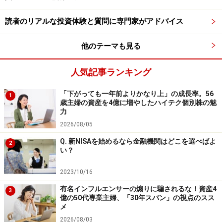
【関連動画をチェック！】
読者のリアルな投資体験と質問に専門家がアドバイス
他のテーマも見る
人気記事ランキング
「下がっても一年前よりかなり上」の成長率。56
1
歳主婦の資産を4億に増やしたハイテク個別株の魅
力
2026/08/05
Q. 新NISAを始めるなら金融機関はどこを選べばよ
2
い？
2023/10/16
有名インフルエンサーの煽りに騙されるな！資産4
3
億の50代専業主婦、「30年スパン」の視点のスス
メ
2026/08/03