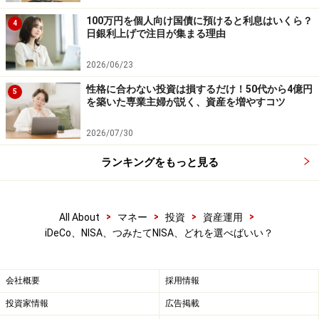
100万円を個人向け国債に預けると利息はいくら？
4
日銀利上げで注目が集まる理由
※記事内容は執筆時点のものです。最新の内容をご確認くださ
2026/06/23
い。
本記事の内容は一般的な情報提供を目的としており、特定の金融
性格に合わない投資は損するだけ！50代から4億円
5
商品や投資行動を推奨するものではありません。
を築いた専業主婦が説く、資産を増やすコツ
投資や資産運用に関する最終的なご判断はご自身の責任において
行ってください。
2026/07/30
掲載情報の正確性・完全性については十分に配慮しております
が、その内容を保証するものではなく、これに基づく損失・損害
などについて当社は一切の責任を負いません。
ランキングをもっと見る
最新の情報や詳細については、必ず各金融機関やサービス提供者
の公式情報をご確認ください。
>
>
>
>
All About
マネー
投資
資産運用
iDeCo、NISA、つみたてNISA、どれを選べばいい？
【編集部おすすめの購入サイト】
Amazonで資産運用の書籍をチェック！
会社概要
採用情報
投資家情報
広告掲載
楽天市場で資産運用関連の書籍をチェック！