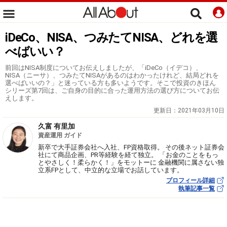
iDeCo、NISA、つみたてNISA、どれを選
べばいい？
前回はNISA制度についてお伝えしましたが、「iDeCo（イデコ）、
NISA（ニーサ）、つみたてNISAがあるのはわかったけれど、結局どれを
選べばいいの？」と迷っている方も多いようです。そこで投資のきほん
シリーズ第7回は、ご自身の目的に合った運用方法の選び方についてお伝
えします。
更新日：
2021年03月10日
久富 有里加
資産運用 ガイド
新卒で大手証券会社へ入社、FP資格取得。 その後ネット証券会
社にて商品企画、PR等経験を経て独立。 「お金のことをもっ
とやさしく！柔らかく！」をモットーに 金融機関に属さない独
立系FPとして、中立的な立場でお話しています。
プロフィール詳細
執筆記事一覧