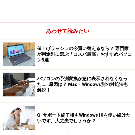
Chromebookを使いChromeブラウザでWord編集をした例
DropboxやEvernoteなどのクラウドサービスはChrome上
で操作ができますが、AndroidアプリのDropbox、
あわせて読みたい
Evernoteも利用可能です。メール（Gmail）も同じく
Chrome上で操作、またはAndroidアプリで操作となりま
値上げラッシュの今買い替えるなら？ 専門家
す。
が用途別に選ぶ「コスパ最高」おすすめパソコ
ン5選
外部ディスプレイやZoom利用も可能
パソコンの予測変換が急に表示されなくなっ
た……原因は？ Mac・Windows別の対処法も
筆者が使用している「Lenovo IdeaPad Duet
解説！
Chromebook」では、USB-CからHDMI出力が可能なた
め、外部ディスプレイに接続ができます。職場やリモー
トワーク先にディスプレイがある場合は便利です。ま
Q. サポート終了後もWindows10を使い続けた
いです。大丈夫でしょうか？
た、USBハブやBluetooth経由でキーボードやマウス接続
もできますので、デスクトップパソコンのように使えま