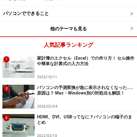
パソコンでできること
【編集部おすすめの購入サイト】
他のテーマも見る
Amazonで人気のパソコン・周辺機器をチェック！
人気記事ランキング
楽天市場でパソコンの関連商品をチェック！
家計簿のエクセル（Excel）での作り方！ セル操作
1
や簡単な計算式の入力方法
2023/10/11
パソコンの予測変換が急に表示されなくなった……
2
原因は？ Mac・Windows別の対処法も解説！
2026/02/04
HDMI、DVI、USBってなに？パソコンの端子のま
3
とめ
2022/03/10