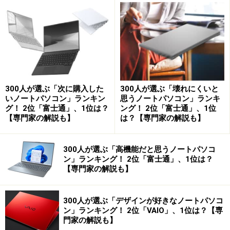
す。
外部ディスプレイに出力
Zoomは、ChromeブラウザにZoomアプリをインストール
することで利用できました。遅延もなく快適に使えまし
300人が選ぶ「次に購入した
300人が選ぶ「壊れにくいと
た。
いノートパソコン」ランキン
思うノートパソコン」ランキ
グ！ 2位「富士通」、1位は？
ング！ 2位「富士通」、1位
【専門家の解説も】
は？【専門家の解説も】
Zoomを利用
300人が選ぶ「高機能だと思うノートパソコ
Chromebookのおすすめの使い方
ン」ランキング！ 2位「富士通」、1位は？
【専門家の解説も】
Chromebookは機種によりますが、基本的にはスペック
が高くないため、Androidアプリの操作をすると速度が重
300人が選ぶ「デザインが好きなノートパソコ
く感じる場合があります。Chromeブラウザの操作に関し
ン」ランキング！ 2位「VAIO」、1位は？【専
門家の解説も】
ては、タブを多く開くようなことをしなければ、速度の