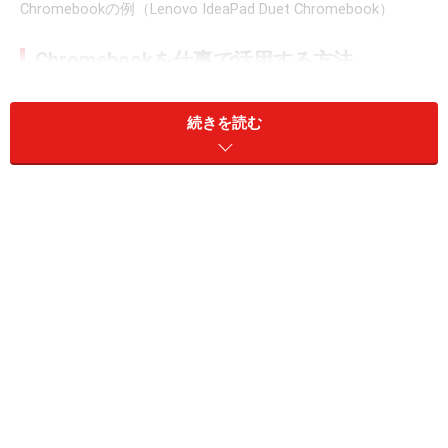
Chromebookの例（Lenovo IdeaPad Duet Chromebook）
Chromebookを仕事で活用する方法
Chromebookを仕事で利用するには、パソコン用の専用
続きを読む
ソフトが使えないため、基本的にはChromeブラウザ上で
の操作となります。例えばWordやExcelを使う場合に
は、MicrosoftアカウントでChromeにログインしてWeb
上で操作する形になります。
パソコンソフトほどの高機能ではありませんが、基本操
作はできるので、用途を限定しておけば十分実用になり
ます。AndroidアプリのWordやExcelも利用できますが、
パソコンに近い操作感としてはChrome上で利用するのが
おすすめです。