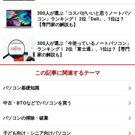
低下もなく、快適に操作ができます。
300人が選ぶ「コスパがいいと思うノートパソ
コン」ランキング！ 2位「Dell」、1位は？
そのため、普段仕事でChromeをメインで使っている方に
【専門家の解説も】
は違和感なく、日常業務がこなせる端末になっていま
す。パソコンアプリの代わりにAndroidアプリを使おうと
300人が選ぶ「今使っているノートパソコン」
すると、機能の違いや動作速度などで工夫が必要となる
ランキング！ 2位「富士通」、1位は？【専門
家の解説も】
でしょう。
この記事に関連するテーマ
ChromebookのAndroidアプリの例
パソコン基礎知識
なお、Chromebookは通常のノートパソコンに比べてバ
ッテリー駆動時間も長めで持ち歩きやすいサイズとなっ
中古・BTOなどでパソコンを買う
ているため、サブ端末としてもおすすめです。
パソコンの掃除・破棄
※記事内容は執筆時点のものです。最新の内容をご確認くださ
子ども向け・シニア向けパソコン
い。