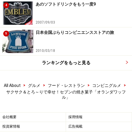
※メニューや料金などのデータは、取材時または記事公開時点で
あのソフトドリンクをもう一度9
の内容です。
4
2007/09/03
日本全国ぶらりコンビニエンスストアの旅
5
2010/03/18
ランキングをもっと見る
>
>
>
>
All About
グルメ
フード・レストラン
コンビニグルメ
サクサク＆とろ～りで幸せ！セブンの焼き菓子「オランダワッフ
ル」
会社概要
採用情報
投資家情報
広告掲載