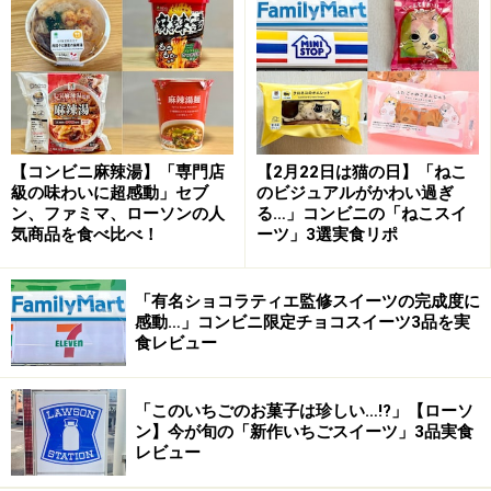
表面サクサクの生地の中から、キャラメルがとろ～り！
「ストロープワッフル」は、薄いワッフル生地でキャラ
メルシロップを挟んだお菓子。温かい飲み物を入れたカ
ップの上に蓋をするようにのせ、待つこと1～2分。中の
キャラメルがとろっと溶けだす頃が食べごろです。
【コンビニ麻辣湯】「専門店
【2月22日は猫の日】「ねこ
級の味わいに超感動」セブ
のビジュアルがかわい過ぎ
ン、ファミマ、ローソンの人
る…」コンビニの「ねこスイ
気商品を食べ比べ！
ーツ」3選実食リポ
ほんのりシナモンと塩気のおかげで、甘す
ぎない美味しさ
「有名ショコラティエ監修スイーツの完成度に
感動…」コンビニ限定チョコスイーツ3品を実
食レビュー
シナモンの香りとほのかな塩気に、キャラメルの甘みがマッ
チ
「このいちごのお菓子は珍しい…!?」【ローソ
ン】今が旬の「新作いちごスイーツ」3品実食
そのまま食べるとサクサクとした食感ですが、温めると
レビュー
生地がしっとり柔らかくなり、中のキャラメルはとろ～