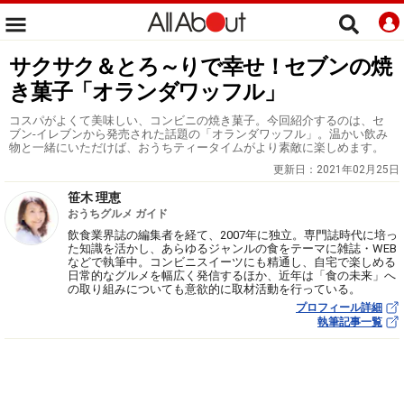
サクサク＆とろ～りで幸せ！セブンの焼
き菓子「オランダワッフル」
コスパがよくて美味しい、コンビニの焼き菓子。今回紹介するのは、セ
ブン‐イレブンから発売された話題の「オランダワッフル」。温かい飲み
物と一緒にいただけば、おうちティータイムがより素敵に楽しめます。
更新日：
2021年02月25日
笹木 理恵
おうちグルメ ガイド
飲食業界誌の編集者を経て、2007年に独立。専門誌時代に培っ
た知識を活かし、あらゆるジャンルの食をテーマに雑誌・WEB
などで執筆中。コンビニスイーツにも精通し、自宅で楽しめる
日常的なグルメを幅広く発信するほか、近年は「食の未来」へ
の取り組みについても意欲的に取材活動を行っている。
プロフィール詳細
執筆記事一覧