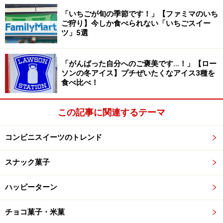
り。ほんのりシナモンのきいた生地がキャラメルの甘み
「いちごが旬の季節です！」【ファミマのいち
を引き締めてくれるので、くどさがなく1枚ぺろりとい
ご狩り】今しか食べられない「いちごスイー
けちゃいます。コーヒーはもちろん、紅茶との相性も抜
ツ」5選
群です。
「がんばった自分へのご褒美です…！」【ロー
ソンの冬アイス】プチぜいたくなアイス3種を
食べ比べ！
この記事に関連するテーマ
コンビニスイーツのトレンド
スナック菓子
ハッピーターン
チョコ菓子・米菓
製造元は、ビスケットでおなじみのアノ企