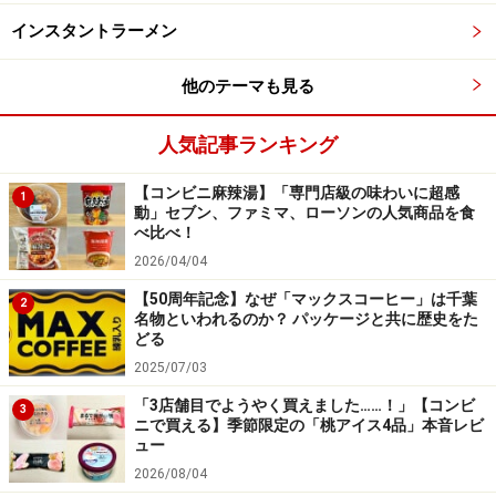
業！
インスタントラーメン
他のテーマも見る
1枚入りなので、いくつか常備したくなる美味しさ
人気記事ランキング
製造は、ビスケットでおなじみのギンビス。2019年より
「ギンザワッフル」という商品名で、ストロープワッフ
【コンビニ麻辣湯】「専門店級の味わいに超感
1
動」セブン、ファミマ、ローソンの人気商品を食
ルをコンビニやスーパーで販売しており、3月にはキャ
べ比べ！
ラメルの量をアップしてリニューアルするそう。手軽に
2026/04/04
購入できるティータイムの美味しいおともがますます増
【50周年記念】なぜ「マックスコーヒー」は千葉
2
えそうです。
名物といわれるのか？ パッケージと共に歴史をた
どる
2025/07/03
ぜひ食べてみてほしい、セブン‐イレブン「オランダワッ
「3店舗目でようやく買えました……！」【コンビ
フル」のご紹介でした。
3
ニで買える】季節限定の「桃アイス4品」本音レビ
ュー
※記事内容は執筆時点のものです。最新の内容をご確認くださ
2026/08/04
い。