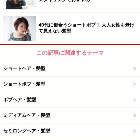
おすすめ3：ゆるくびれショート
40代に似合うショートボブ！ 大人女性も老け
おすすめ3：ゆるくびれショート
て見えない髪型
顔まわりにレイヤーを入れて小顔見せを叶えつつ、襟足
この記事に関連するテーマ
はタイトにカットしてすっきりとした印象に。カットの
段階でまとまりの良いフォルムに仕上げたので、お手入
ショートヘア・髪型
れも簡単です。トップは表面にのみレイヤーを加えて軽
やかなボリューム感に。8トーンのスモーキーオレンジ
ショートボブ・髪型
でラフにカラーリングしました。
ボブヘア・髪型
【このスタイルが似合う髪のタイプ】
ミディアムヘア・髪型
髪量：普通
髪質：柔らかい
セミロングヘア・髪型