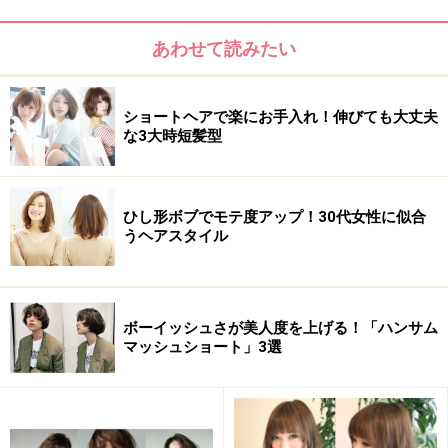
あわせて読みたい
ショートヘアで楽にお手入れ！伸びても大丈夫
な3大時短髪型
髪のクセ：なし～強い
ひし形ボブでモテ度アップ！30代女性に似合
うヘアスタイル
おすすめ2：無造作ラフショート
ボーイッシュさが美人度を上げる！「ハンサム
マッシュショート」3選
おすすめ2：無造作ラフショート（画像提供：bangs［バング
ス］）