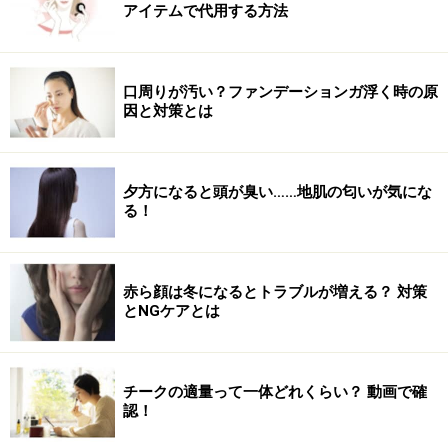
アイテムで代用する方法
口周りが汚い？ファンデーションガ浮く時の原
因と対策とは
夕方になると頭が臭い……地肌の匂いが気にな
る！
赤ら顔は冬になるとトラブルが増える？ 対策
とNGケアとは
チークの適量って一体どれくらい？ 動画で確
認！