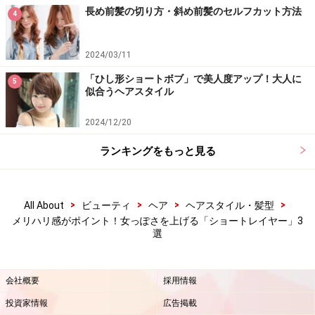
長め前髪の切り方・斜め前髪のセルフカット方法
4
2024/03/11
「ひし形ショートボブ」で美人度アップ！大人に
5
似合うヘアスタイル
2024/12/20
ランキングをもっと見る
>
>
>
>
All About
ビューティ
ヘア
ヘアスタイル・髪型
メリハリ感がポイント！女っぽさを上げる「ショートレイヤー」3
選
会社概要
採用情報
投資家情報
広告掲載