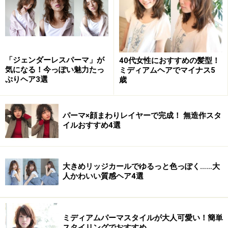
トップと表面にレイヤーを入れ、細い毛束ごとに動きを
つけたボーイッシュなラフショート。前髪は2段階にな
るようにレイヤーを使い分け、無造作な雰囲気に仕上げ
ました。耳掛けアレンジで首筋を見せれば、よりタイト
な印象に。カラーは明るめベージュでナチュラル感を演
「ジェンダーレスパーマ」が
40代女性におすすめの髪型！
気になる！今っぽい魅力たっ
ミディアムヘアでマイナス5
出。
ぷりヘア3選
歳
【このスタイルが似合う髪のタイプ】
パーマ×顔まわりレイヤーで完成！ 無造作スタ
髪量：少ない～多い
イルおすすめ4選
髪質：柔らかい～硬い
顔型：四角・卵型・丸・ベース・面長・逆三角
大きめリッジカールでゆるっと色っぽく……大
人かわいい質感ヘア4選
髪のクセ：なし～強い
ミディアムパーマスタイルが大人可愛い！簡単
スタイリングでおすすめ