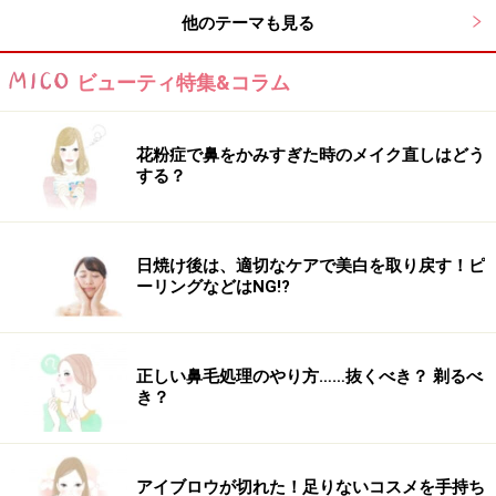
顔型：卵型・丸
他のテーマも見る
髪のクセ：なし～少し
ビューティ特集&コラム
■ 参考記事
花粉症で鼻をかみすぎた時のメイク直しはどう
ナチュラルなのに小顔になれる＜ショートレイヤー＞が
する？
気になる
日焼け後は、適切なケアで美白を取り戻す！ピ
※記事内容は執筆時点のものです。最新の内容をご確認くださ
ーリングなどはNG!?
い。
【編集部おすすめの購入サイト】
正しい鼻毛処理のやり方……抜くべき？ 剃るべ
き？
Amazonで人気のヘアケア用品をチェック！
アイブロウが切れた！足りないコスメを手持ち
楽天市場で人気のヘアケア用品をチェック！