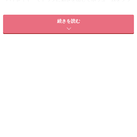
スしつつ、前髪は長めに薄く設定してシースルーに仕上
げたメリハリショート。目にかかる長さの前髪はウェッ
続きを読む
ト感のあるスタイリング剤でまとめ、自然な色気を表
現。毛先はランダムに外ハネを作って、アクティブな表
情もつけました。
【このスタイルが似合う髪のタイプ】
髪量：普通
髪質：柔らかい～硬い
顔型：四角・卵型・丸・面長・逆三角