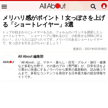
メリハリ感がポイント！女っぽさを上げ
る「ショートレイヤー」3選
トップや顔まわりにレイヤーを入れ、フォルムのバランスを調節したシ
ョートレイヤー。「ショートヘアに憧れるけど、小顔見せも同時に叶え
たい！」という人にはぴったりです。メリハリのあるショートレイヤー
で、女っぽさを引き上げちゃいましょう！
更新日：
2021年03月08日
All About 編集部
「All About」は、マネー・暮らし・住宅・グルメ・旅行・健康
など多彩な分野で、その道のプロ（専門家）が、日常生活をよ
り豊かに快適にするノウハウから業界の最新動向、読み物コラ
ムまで、多彩なコンテンツを発信する日本最大級の総合情報サ
イトです。