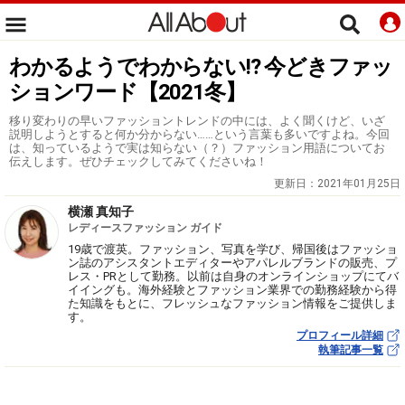
わかるようでわからない!? 今どきファッ
ションワード【2021冬】
移り変わりの早いファッショントレンドの中には、よく聞くけど、いざ
説明しようとすると何か分からない……という言葉も多いですよね。今回
は、知っているようで実は知らない（？）ファッション用語についてお
伝えします。ぜひチェックしてみてくださいね！
更新日：
2021年01月25日
横瀬 真知子
レディースファッション ガイド
19歳で渡英。ファッション、写真を学び、帰国後はファッショ
ン誌のアシスタントエディターやアパレルブランドの販売、プ
レス・PRとして勤務。以前は自身のオンラインショップにてバ
イイングも。海外経験とファッション業界での勤務経験から得
た知識をもとに、フレッシュなファッション情報をご提供しま
す。
プロフィール詳細
執筆記事一覧