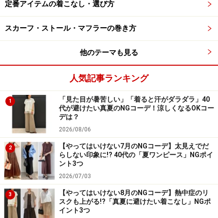
定番アイテムの着こなし・選び方
ダスティピンクなど、くすみ色を指す「ダ
スカーフ・ストール・マフラーの巻き方
スティ」
他のテーマも見る
人気記事ランキング
「ダスティピンク」はくすんだ色合いのピンクを指します
「見た目が暑苦しい」「着ると汗がダラダラ」40
出典：WEAR
1
代が避けたい真夏のNGコーデ！涼しくなるOKコー
デは？
ダスティピンク、ダスティカラーなど、ファッション用
2026/08/06
語として色合いを表現する時によく使われる「ダステ
【やってはいけない7月のNGコーデ】太見えでだ
ィ」という言葉。英語ではくすんだ、ほこりっぽい、と
2
らしない印象に!? 40代の「夏ワンピース」NGポイ
いう意味で、グレーを混ぜたような、彩度が低めの落ち
ント3つ
着いた発色の色合いを指しています。ここ数年は特にく
2026/07/03
すみ系カラーが人気なので、「ダスティ」という言葉を
【やってはいけない8月のNGコーデ】熱中症のリ
3
スクも上がる!?「真夏に避けたい着こなし」NGポ
多く目にするようになりましたよね。
イント3つ