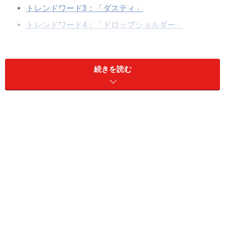
トレンドワード3：「ダスティ」
トレンドワード4：「ドロップショルダー」
続きを読む
裏地のない一枚仕立てのコートを指す「リ
バーコート」
リバーコートはさらっと軽やかに羽織れるのが特徴 出典：
WEAR
「リバーコート」とは、2枚の布を1枚に縫立てる「リバ
ー仕立て」を採用しているコートのことを指していま
す。そのため裏地がなく、軽くて暖かい着心地も特徴で
す。