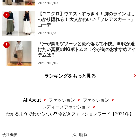
2026/08/03
例えば写真のコートは「ダスティピンク」と呼ばれる色
【ユニクロ】ウエストすっきり！ 脚のラインはし
4
味なのですが、グレーがかかったような、くすみピンク
っかり隠れる！ 大人かわいい「フレアスカート」
コーデ
のような色合いのことを指しています。
2026/07/31
カラーアイテムを取り入れると、雰囲気が明るく見えた
「汗が脚をツツーッと流れ落ちて不快」40代が避
5
けたい真夏のNGボトムス！今が旬のおすすめアイ
り、コーデにアクセントが付けやすいのですが「色物を
テムは？
取り入れるのが苦手」「目立つので、いつも同じものを
2026/08/06
着ているように見られてしまいそう」「飽きてしまいそ
ランキングをもっと見る
う」という声が多く聞かれます。
そんな時、ダスティカラーは、派手すぎず上品な印象に
>
>
>
All About
ファッション
ファッション
なるので、大人女性が取り入れやすいのがメリット。程
>
レディースファッション
よい明るさもありつつ、大人の普段着コーデに馴染ませ
わかるようでわからない!? 今どきファッションワード【2021冬】
やすいので、パンツやワンピース、アウターなど、面積
の大きいものでもトライしやすいのが嬉しいですよね。
会社概要
採用情報