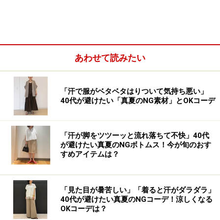
ガウンコートなどの「着流し系アウター」と呼ばれるも
のに使われることも多く、かっちりしすぎず、羽織るだ
けでこなれ感が出るのがメリットです。縦長のIラインが
あわせて読みたい
作りやすく、コーデによっては着やせ効果が期待できる
ことも。
「汗で服がベタベタはりついて気持ち悪い」
40代が避けたい「真夏のNG素材」とOKコーデ
写真のように襟がないものから、テーラード風の襟付き
のもの、ガウンのようにウエストに巻くことができる共
布のベルトがついているもの、リバーシブル、フード付
「汗が脚をツツーッと流れ落ちて不快」40代
きなどデザインも豊富です。
が避けたい真夏のNGボトムス！今が旬のおす
すめアイテムは？
着てみると裏地がない分、落ち感がきれいですっきりと
した印象に。大人の女性がシーンを選ばず、毎日のよう
「見た目が暑苦しい」「着ると汗がダラダラ」
に着られるシンプルさが魅力です。
40代が避けたい真夏のNGコーデ！涼しくなる
OKコーデは？