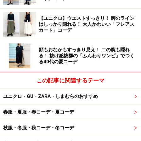
ケットの特徴。厚手の素材を使用したシャツのようなデ
ザインなので、日本では「シャツジャケット」と呼ばれ
【ユニクロ】ウエストすっきり！ 脚のライン
ているケースも多く、基本的にはアウターに分類される
はしっかり隠れる！ 大人かわいい「フレアス
カート」コーデ
アイテムです。
顔もおなかもすっきり見え！ 二の腕も隠れ
オーバーサイズになったもの、ウエストマーク用のベル
る！ 抜け感抜群の「ふんわりワンピ」でつく
トが付いているもの、膝ぐらいまでのロング丈のコート
る40代の夏コーデ
など、デザインの種類も豊富に揃っており、デニムなど
のカジュアルパンツから、きれいめパンツ、フェミニン
この記事に関連するテーマ
なスカートからワンピースまで、どんなアイテムにも合
わせやすい万能アイテム。
ユニクロ・GU・ZARA・しまむらのおすすめ
また、襟があることできちんと感がプラスされ、カジュ
春服・夏服・春コーデ・夏コーデ
アルになりすぎず、40代の女性も取り入れやすいので一
秋服・冬服・秋コーデ・冬コーデ
枚持っておくと便利です。