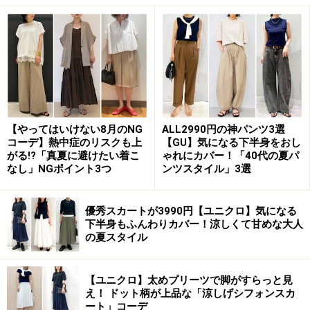
この秋冬も引き続きトレンド「CPOジャケ
ット」
CPOジャケットは胸に付いたポケットもポイント 出典：
【やってはいけない8月のNG
ALL2990円の神パンツ3選
WEAR
コーデ】熱中症のリスクも上
【GU】気になる下半身をおし
がる!?「真夏に避けたい着こ
ゃれにカバー！「40代の夏パ
2019年の秋冬にトレンドアイテムとして登場し、今年も
なし」NGポイント3つ
ンツスタイル」3選
引き続き人気なのが「CPOジャケット」です。CPOと
は、Chief Petty Officer（アメリカ海軍下士官）の略称。
優秀スカートが3990円【ユニクロ】気になる
下半身もふんわりカバー！涼しくて甘めな大人
アメリカ海軍のユニフォームのディテールを取り入れ
の夏スタイル
た、どこかアーミーな雰囲気も感じられるデザインで、
メンズライクな仕上がりです。
【ユニクロ】太めプリーツで脚がすらっと見
え！ ドット柄が上品な「涼しげシフォンスカ
襟と、胸元のフラップ（フタ付き）ポケットがCPOジャ
ート」コーデ