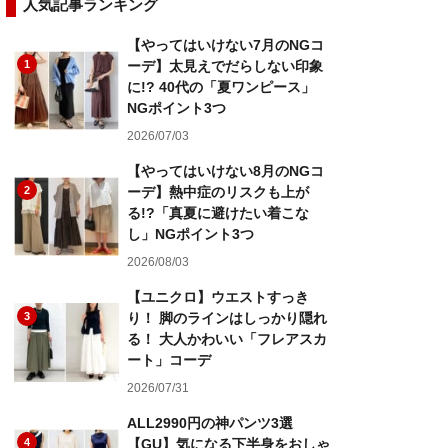
人気記事ランキング
【やってはいけない7月のNGコ
1
ーデ】太見えでだらしない印象
に!? 40代の「夏ワンピース」
NGポイント3つ
2026/07/03
【やってはいけない8月のNGコ
2
ーデ】熱中症のリスクも上が
る!?「真夏に避けたい着こな
し」NGポイント3つ
2026/08/03
【ユニクロ】ウエストすっき
3
り！ 脚のラインはしっかり隠れ
る！ 大人かわいい「フレアスカ
ート」コーデ
2026/07/31
ALL2990円の神パンツ3選
4
【GU】気になる下半身をおしゃ