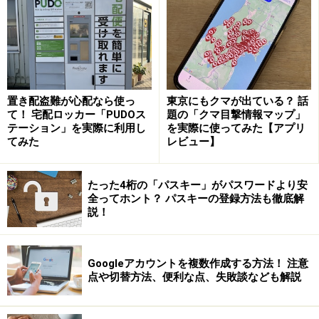
「#おうち時間」
10代の若者は、3月の臨時休校要請にともない、学校へ
の登校ができない時期がありました。そこで、家での生
活を楽しむことが大流行。「#おうち時間」のハッシュ
タグに代表される行動で普段とは違う日常を過ごしまし
置き配盗難が心配なら使っ
東京にもクマが出ている？ 話
た。まずは、「#おうちカフェ」。おしゃれなスイーツ
て！ 宅配ロッカー「PUDOス
題の「クマ目撃情報マップ」
テーション」を実際に利用し
を実際に使ってみた【アプリ
や飲み物を用意し、Instagramで映えるような写真を撮影
てみた
レビュー】
して投稿するのです。飲み物は韓国発といわれる、ミル
クの上にコーヒーと砂糖、水をホイップしたクリームを
たった4桁の「パスキー」がパスワードより安
乗せた「ダルゴナコーヒー」作りが人気でした。また、
全ってホント？ パスキーの登録方法も徹底解
説！
いちごをたくさん串に刺して飴をかける「いちご飴」も
流行りました。
Googleアカウントを複数作成する方法！ 注意
また、「#おうちピクニック」も流行。おしゃれなピク
点や切替方法、便利な点、失敗談なども解説
ニックを略した「#おしゃピク」のハッシュタグも使わ
れました。シンプルな布のレジャーシートに、無印良品