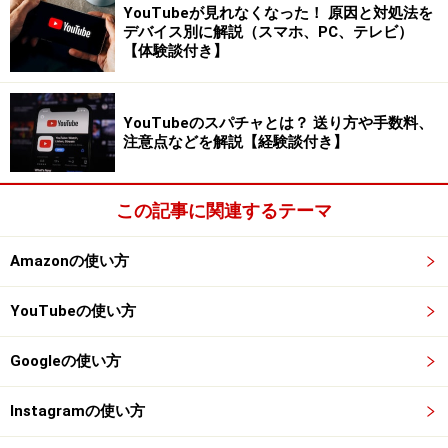
YouTubeが見れなくなった！ 原因と対処法を
で買ったドリンクやかわいくデコレーションしたケーキ
デバイス別に解説（スマホ、PC、テレビ）
を並べて撮影するのです。外出ができなくても、家でで
【体験談付き】
きることで楽しむ若者のポジティブさが感じられる流行
ですね。
YouTubeのスパチャとは？ 送り方や手数料、
注意点などを解説【経験談付き】
ホイップに時間が掛かるダルゴナコーヒーはおうち時間が長
い時こそ作れる
この記事に関連するテーマ
「地雷」
Amazonの使い方
地雷を踏むと大変なことになります。そのイメージで、
YouTubeの使い方
触れると嫌な気持ちになるもの、交流すると面倒になる
人などを「地雷」と表現します。精神状態が不安定に見
Googleの使い方
える人を「あの人、地雷っぽい」と言ったり、「地雷
女」と呼んだりします。悪口とも言える言葉ですが、今
Instagramの使い方
年はそれをあえて楽しむ傾向がありました。例えば、心