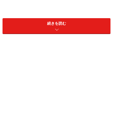
続きを読む
そのポーズとは、親指と人差し指をクロスさせてハート
を作ることで、数年以上前からプリントシール機で撮影
するときなどに使われていたものです。楽曲に合わせて
ポーズをしている様子を動画に撮り、若者に人気急上昇
中の短尺動画共有サービス「TikTok」へ投稿する人が多
く見られました。