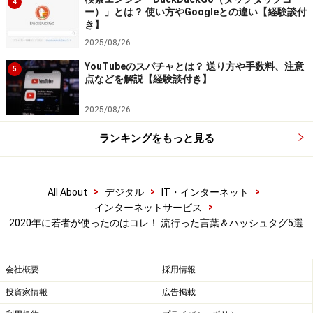
4
ー）」とは？ 使い方やGoogleとの違い【経験談付
「推し（好きなアイドルや芸能人など）」の名前を先頭
き】
に入れ、「○○が最高」という意味で使います。「○○しか
2025/08/26
勝つ者はいない」を省略した言葉です。ハッシュタグと
YouTubeのスパチャとは？ 送り方や手数料、注意
5
して使いやすいこともあり、「○○」部分に彼氏の名前を
点などを解説【経験談付き】
入れたり、好きなスイーツの名前を入れたりして使う人
2025/08/26
もいます。
ランキングをもっと見る
>
>
>
All About
デジタル
IT・インターネット
>
インターネットサービス
2020年に若者が使ったのはコレ！ 流行った言葉＆ハッシュタグ5選
会社概要
採用情報
投資家情報
広告掲載