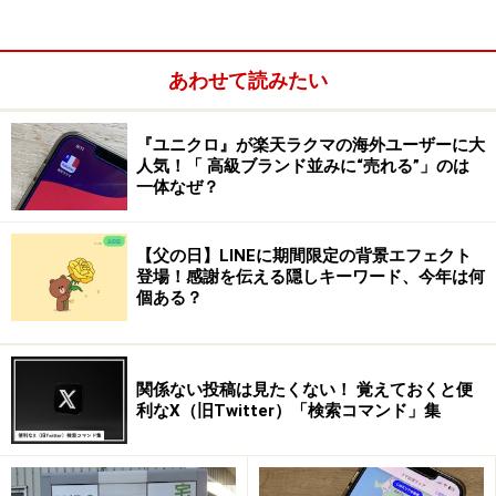
あわせて読みたい
『ユニクロ』が楽天ラクマの海外ユーザーに大
人気！「 高級ブランド並みに“売れる”」のは
一体なぜ？
【父の日】LINEに期間限定の背景エフェクト
登場！感謝を伝える隠しキーワード、今年は何
個ある？
関係ない投稿は見たくない！ 覚えておくと便
利なX（旧Twitter）「検索コマンド」集
TikTok流行語2020大賞の1位もゲットした「#きゅんです」