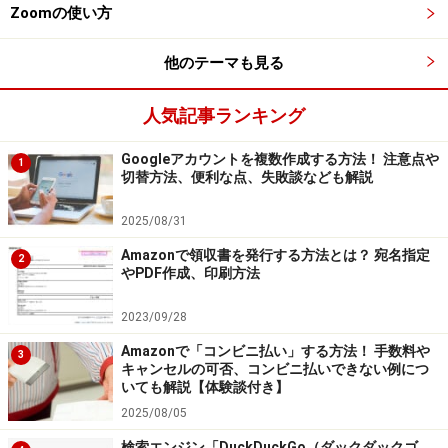
が病んでいるように見えるメイクを「地雷メイク」と呼
Zoomの使い方
び、そのメイク法がYouTubeで拡散、真似をした人もた
他のテーマも見る
くさんいました。人気の自撮りアプリ「SNOW」にも地
雷メイクのスタンプが登場し、地雷メイクをしたかのよ
人気記事ランキング
うな顔で撮影を楽しみました。
Googleアカウントを複数作成する方法！ 注意点や
1
また、地雷メイクにピンクと黒の服装、厚底靴を履くス
切替方法、便利な点、失敗談なども解説
タイルを「量産型オタク」と呼びます。2000年代に大流
2025/08/31
行した姫ギャルの2020代版だそうです。一方、「量産型
Amazonで領収書を発行する方法とは？ 宛名指定
女子」は、どこにでもいそうなファッションやヘアメイ
2
やPDF作成、印刷方法
クをしている人を指し、花柄の服や巻き髪など甘めのフ
ァッションを指すことが多いです。「量産型」も今年の
2023/09/28
流行ワードに入っています。
Amazonで「コンビニ払い」する方法！ 手数料や
3
キャンセルの可否、コンビニ払いできない例につ
いても解説【体験談付き】
2025/08/05
「○○しか勝たん」
検索エンジン「DuckDuckGo（ダックダックゴ