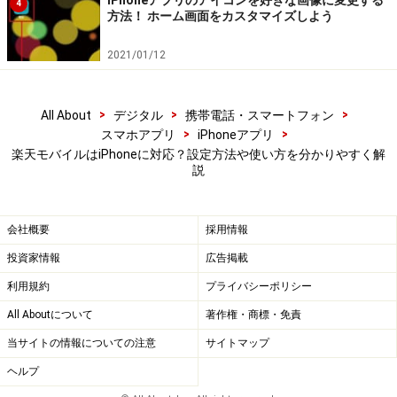
4
物理SIMかeSIMかどちらにすべきか？
方法！ ホーム画面をカスタマイズしよう
申込みの際にSIMカードのタイプを選択しますが、どち
2021/01/12
らにしたらいいかはよく利用する場所が楽天回線の通信
エリアかどうかが大きなポイントになります。
>
>
>
All About
デジタル
携帯電話・スマートフォン
>
>
スマホアプリ
iPhoneアプリ
楽天モバイルの料金プラン「Rakuten UN-LIMIT V」は楽
楽天モバイルはiPhoneに対応？設定方法や使い方を分かりやすく解
説
天回線に接続している場合はデータ使い放題ですが、パ
ートナー回線では5GB／月まで、それ以降は1Mbpsに通
信制限がかかります。パートナー回線であるKDDIによる
会社概要
採用情報
ローミング提供は2026年3月末までの暫定的なもので、
投資家情報
広告掲載
人口カバー率70％を超えた地域は両社協議によりローミ
利用規約
プライバシーポリシー
ング提供を終了します。2020年10月には東京都・大阪
All Aboutについて
著作権・商標・免責
府・奈良県の一部地域でのローミングが終了しました。
当サイトの情報についての注意
サイトマップ
安定して楽天回線が利用できるエリアでの利用であれば
ヘルプ