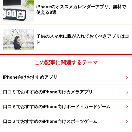
ソフトバンクでSIMロック解除
iPhoneのオススメカレンダーアプリ、無料で
使える8選
②楽天モバイルの申込み
楽天モバイルの申込みは
コチラ
から行います。
子供のスマホに親が入れておくべきアプリはコ
レ
スマホからも簡単申込み
この記事に関連するテーマ
契約には楽天アカウントが必要になりますので、まだお
iPhone向けおすすめアプリ
持ちでない方はアカウントを作成してください。申込み
の手順についての詳細は
コチラ
で確認できます。
口コミでおすすめのiPhone向けカメラアプリ
1年無料キャンペーンは、一人1回線一度のみです。ま
口コミでおすすめのiPhone向けボード・カードゲーム
た、キャンペーンは300万人限定ですが、増減の可能性
もありいつ終了するか未定。検討されている方は早めの
口コミでおすすめのiPhone向けスポーツゲーム
申込みがオススメです。※2020年11月12日に契約数160