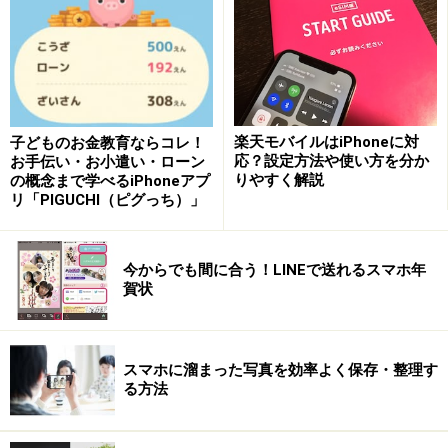
まずは必要に応じてSIMロックの解除を行います。
SIM
ロック解除とは、他社のSIMカードでも利用できるよう
に端末のロックを解除することです。
・SIMフリーのiPhone XR以降（以下iPhone）の場合
楽天モバイルはiPhoneに対
子どものお金教育ならコレ！
Apple Storeなどで購入したSIMフリーのiPhoneであれば
応？設定方法や使い方を分か
お手伝い・お小遣い・ローン
りやすく解説
の概念まで学べるiPhoneアプ
そのまま利用できます。
リ「PIGUCHI（ピグっち）」
・各キャリア（docomo、au、ソフトバンク）で購入し
今からでも間に合う！LINEで送れるスマホ年
たiPhone
賀状
SIMロック解除を行ってください。契約状況などを確認
して条件さえクリアしていればオンラインで無料にて手
続き可能です。
スマホに溜まった写真を効率よく保存・整理す
る方法
docomoでSIMロック解除
auでSIMロック解除