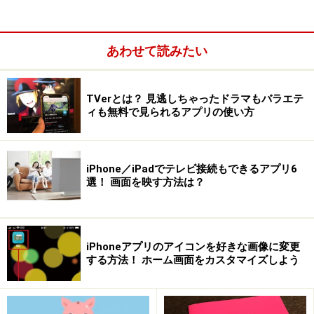
あわせて読みたい
TVerとは？ 見逃しちゃったドラマもバラエテ
ィも無料で見られるアプリの使い方
iPhone／iPadでテレビ接続もできるアプリ6
選！ 画面を映す方法は？
楽天モバイルのSIM（eSIM）をiPhoneで設
定しよう
iPhoneアプリのアイコンを好きな画像に変更
する方法！ ホーム画面をカスタマイズしよう
では楽天モバイルをiPhoneで利用する手順です。
①SIMロックの解除