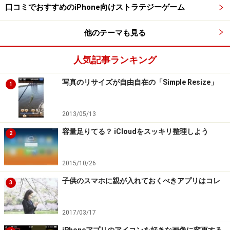
口コミでおすすめのiPhone向けストラテジーゲーム
万件突破との発表がありました
他のテーマも見る
③SIMが到着したら開通（アクティベート）
手元にSIMが届いたら早速、開通と初期設定をしていき
人気記事ランキング
ましょう。
写真のリサイズが自由自在の「Simple Resize」
1
→
物理SIM（nano SIM）はコチラ
→
eSIMはコチラ
2013/05/13
容量足りてる？ iCloudをスッキリ整理しよう
2
eSIMの場合、開通手続きは利用したいiPhoneとは別の端
末で行ってください。
利用したいiPhoneでのモバイル通
2015/10/26
信プランを追加する際のQRコード（スタートガイド裏面
のQRコードとは別）は
カメラからの読み取りしかできな
子供のスマホに親が入れておくべきアプリはコレ
3
いので、別の端末で表示させる必要があります。
2017/03/17
iPhoneアプリのアイコンを好きな画像に変更する