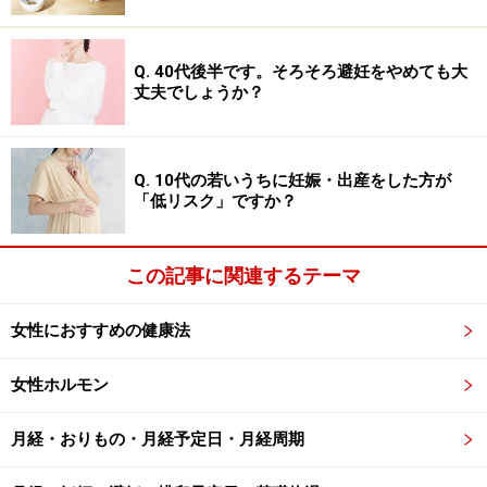
自分を情けなく思う
食欲がなくなる
Q. 40代後半です。そろそろ避妊をやめても大
子供や夫に愛情を感じなかったり、 持てない
丈夫でしょうか？
（出典：
日本周産期メンタルヘルス学会
）
Q. 10代の若いうちに妊娠・出産をした方が
「低リスク」ですか？
産後うつの養生法……産後1ヶ月～1年に重要
な生活のポイント
この記事に関連するテーマ
産後慌ただしく生活する中で、「自分はうつかもしれな
い」と本人が気付くことは難しいと言われています。
女性におすすめの健康法
女性ホルモン
特に、慣れない育児の中で頼れる人が周りにいない場合
などは、疲労も重なるので、疲れているだけだと思い込
月経・おりもの・月経予定日・月経周期
んでしまったり、気持ちの不調を感じることに対して周
りの理解が得られず「母親失格」と言われてしまったと