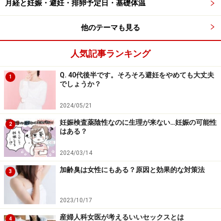
月経と妊娠・避妊・排卵予定日・基礎体温
いう相談もありました。大切なのは専門機関に相談する
ことですが、実際に追い込まれてしまっている状態では
他のテーマも見る
ハードルが高いとも言えるでしょう。
人気記事ランキング
漢方医学では、女性は出産によって多量の「気（生命エ
Q. 40代後半です。そろそろ避妊をやめても大丈夫
1
ネルギー）」と「血（血液を含む体の栄養素全般）」を
でしょうか？
消費するため、「気虚（エネルギーの低下）」と「血虚
（栄養の不足）」が現れると考えられています。気血が
2024/05/21
消耗する産後に精神疾患が発生することは漢方医学では
妊娠検査薬陰性なのに生理が来ない…妊娠の可能性
2
はある？
当たり前のことと捉えているため、産後1年はしっかり
と養生に取り組むことが大切だと考えられています。特
2024/03/14
に産後1ヶ月は、できるだけ横になることで「気」を養
加齢臭は女性にもある？原因と効果的な対策法
3
い、栄養価の高い食事により「血」を増やし、母乳の分
泌を促す・目を休める（スマホやPC、テレビから離れ
2023/10/17
る）ことなどが勧められています。
産婦人科女医が考えるいいセックスとは
4