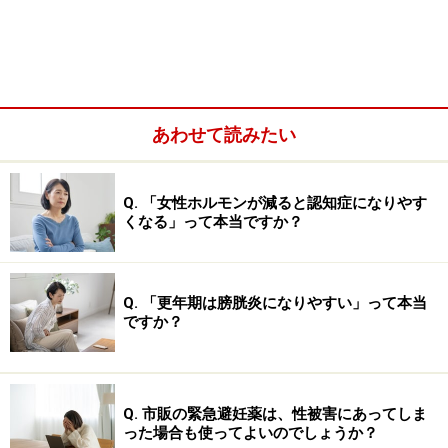
いうことです。産後うつについて正しく知り、決して自
分を責めたりせず、上手く乗り越えていきましょう。
産後うつの主な症状……疲労感・不眠・イラ
あわせて読みたい
イラ・愛情を持てない
産後は出産による身体的なダメージや疲れを抱えた状態
Q. 「女性ホルモンが減ると認知症になりやす
で、慣れない赤ちゃんのお世話に追われることになりま
くなる」って本当ですか？
す。心身ともにそれまで健康な人でも大変に感じる時期
だと思いますが、産後うつの主な精神的な症状として
は、以下のようなものが挙げられます。
Q. 「更年期は膀胱炎になりやすい」って本当
ですか？
Q. 市販の緊急避妊薬は、性被害にあってしま
った場合も使ってよいのでしょうか？