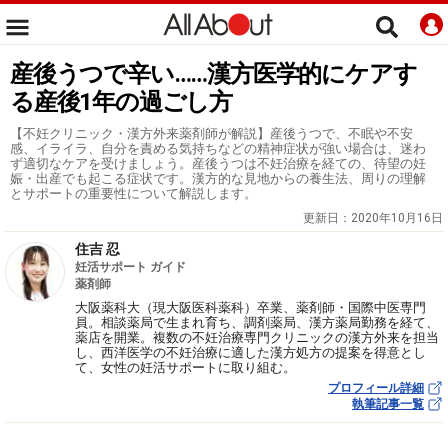
産後うつで辛い……漢方医学的にケアす
る産後1年の過ごし方
【不妊クリニック・漢方外来薬剤師が解説】産後うつで、不眠や不安
感、イライラ、自分を責める気持ちなどの精神症状が強い場合は、迷わ
ず適切なケアを受けましょう。産後うつは不妊治療を経ての、待望の妊
娠・出産でも起こる症状です。漢方的な見地からの養生法、周りの理解
とサポートの重要性について解説します。
更新日：
2020年10月16日
住吉 忍
妊活サポート ガイド
薬剤師
大阪薬科大（現大阪医科薬科）卒業、薬剤師・国際中医専門
員。相談薬局で生まれ育ち、調剤薬局、漢方薬局勤務を経て、
薬店を開業。複数の不妊治療専門クリニックの漢方外来を担当
し、西洋医学の不妊治療に適した漢方処方の提案を得意とし
て、女性の妊活サポートに取り組む。
プロフィール詳細
執筆記事一覧