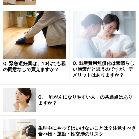
疲労感、不眠
不安、緊張、パニック
Q. 出産費用無償化は素晴らし
Q. 緊急避妊薬は、10代でも親
い施策だと思うのですが、デ
の同意なしで買えますか？
イライラする
メリットはありますか？
希望を持てない
集中力や記憶力が弱くなる
Q. 「乳がんになりやすい人」の共通点はあり
気分が変化しやすい
ますか？
せかせかする
興味に欠ける
生理中にやってはいけないことは？注意すべき
自分を責める
食べ物・運動・性交渉のリスク