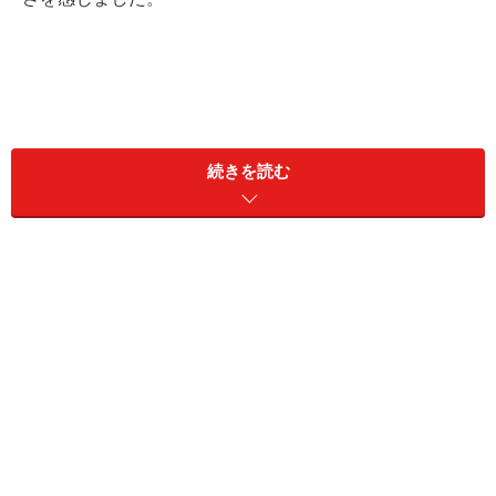
続きを読む
待望の妊娠でも産後うつに深く悩まされてしまうという
ことは、気持ちとは全く別の、ホルモンの状態や周りに
甘えられない環境など、様々な背景が関係して起こると