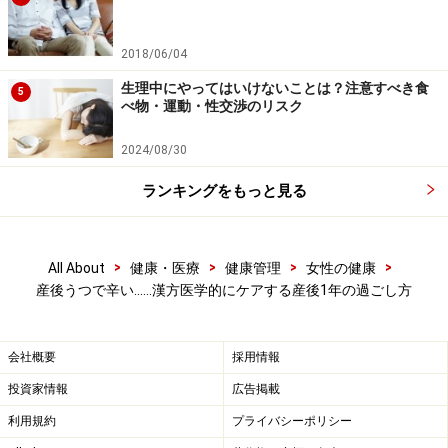
また、産後3ヶ月にかけてメンタルの不調が出やすい時
期になるので、少しの時間でも休息が取れるように家族
2018/06/04
の理解が必要です。家族のサポートだけでは足りない場
生理中にやってはいけないことは？注意すべき食
5
合は、公的な機関やシッターサービスなども含めてサポ
べ物・運動・性交渉のリスク
ートを検討しましょう。
2024/08/30
ランキングをもっと見る
産後うつからの回復には、適切なケアと周
りの理解が重要
>
>
>
>
All About
健康・医療
健康管理
女性の健康
産後うつの症状や、経過は様々ですが
産後うつで辛い……漢方医学的にケアする産後1年の過ごし方
専門家の適切なケアを受けること
周りに理解をしてくれる方がいること
会社概要
採用情報
投資家情報
広告掲載
この2つがその後の回復に大きな一助になります。
利用規約
プライバシーポリシー