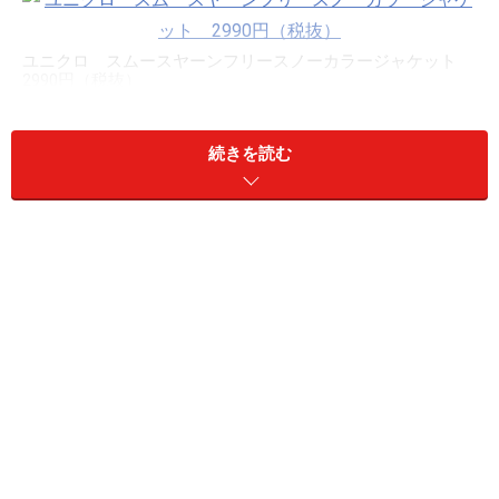
ユニクロ スムースヤーンフリースノーカラージャケット
2990円（税抜）
ユニクロの「スムースヤーンフリースノーカラージャケ
続きを読む
ット」は、今季まずチェックしたい新作アウター。女性
ならつい惹かれてしまう、ふわふわとした手触りのファ
ー調素材を、ラビットファーのようにきれいめに仕上げ
たアイテムです。
通常、フェイクファーやボア素材のアウターは生地に厚
みが出てしまうので、単品では可愛くても、着るとカジ
ュアルすぎたり、どこか着ぶくれしてしまいがち。で
も、この「スムースヤーンフリースノーカラージャケッ
ト」はシルエットにこだわり、コンパクトに作られてい
るので、40代の大人の女性がコーディネートに取り入れ