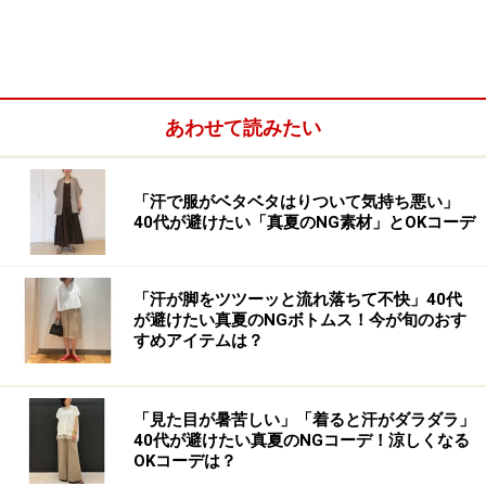
やすい仕上がりになっています。
ロングスカートやワイドパンツなど、大人の女性の定番
ボトムスと合わせてもちょうどよく、どんなコーデにも
なじむのが◎。首元はノーカラーで、上品かつきれいめ
あわせて読みたい
なイメージ。肩のラインに丸みを持たせたドロップショ
ルダーで、肩まわりにもゆとりがあるので袖も通しやす
「汗で服がベタベタはりついて気持ち悪い」
くなっています。
40代が避けたい「真夏のNG素材」とOKコーデ
また、迫力が出がちなファーアウターですが、カラバリ
「汗が脚をツツーッと流れ落ちて不快」40代
にはオフホワイト、グレー、ベージュ、ブルーと女性ら
が避けたい真夏のNGボトムス！今が旬のおす
しく品のいいカラーが揃っていて、着やすいのも魅力。
すめアイテムは？
しかもこのクオリティで2990円！ 人気が出ること間違い
なしのアウターです。
「見た目が暑苦しい」「着ると汗がダラダラ」
40代が避けたい真夏のNGコーデ！涼しくなる
OKコーデは？