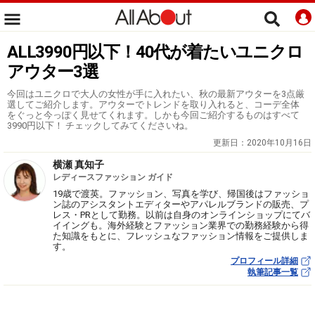
ALL3990円以下！40代が着たいユニクロ
アウター3選
今回はユニクロで大人の女性が手に入れたい、秋の最新アウターを3点厳
選してご紹介します。アウターでトレンドを取り入れると、コーデ全体
をぐっと今っぽく見せてくれます。しかも今回ご紹介するものはすべて
3990円以下！ チェックしてみてくださいね。
更新日：
2020年10月16日
横瀬 真知子
レディースファッション ガイド
19歳で渡英。ファッション、写真を学び、帰国後はファッショ
ン誌のアシスタントエディターやアパレルブランドの販売、プ
レス・PRとして勤務。以前は自身のオンラインショップにてバ
イイングも。海外経験とファッション業界での勤務経験から得
た知識をもとに、フレッシュなファッション情報をご提供しま
す。
プロフィール詳細
執筆記事一覧