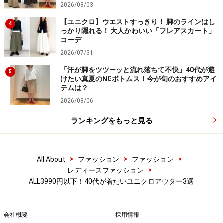
2026/08/03
かな印象で女性に一押し。ファー素材のホワイト系カラ
【ユニクロ】ウエストすっきり！ 脚のラインはし
4
ーはふわふわ感が際立ってやっぱり可愛い！ お値段が高
っかり隠れる！ 大人かわいい「フレアスカート」
めの白のボアアウターは「汚れやすそう」と躊躇してし
コーデ
2026/07/31
まいますが、3990円というユニクロ価格なら思い切って
トライしやすいのも魅力です。
「汗が脚をツツーッと流れ落ちて不快」40代が避
5
けたい真夏のNGボトムス！今が旬のおすすめアイ
テムは？
サイズアップしてオーバーサイズで着ると、今年らしさ
2026/08/06
もアップ。細めのテーパードパンツに合わせてボリュー
ランキングをもっと見る
ムの差を楽しんだり、小花柄のワンピースに羽織ってミ
ックスコーデに仕上げたり、いろんなコーデが楽しめそ
うです。
>
>
>
All About
ファッション
ファッション
>
レディースファッション
3990円以下のユニクロ大人向けアウター、ぜひチェック
ALL3990円以下！40代が着たいユニクロアウター3選
してみてくださいね！
会社概要
採用情報
※記事内容は執筆時点のものです。最新の内容をご確認くださ