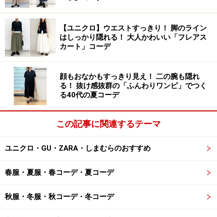
や、ロールアップなども楽しめそうです。
【ユニクロ】ウエストすっきり！ 脚のライン
カラバリは全部で4色。ベーシックなブラックの他は、
はしっかり隠れる！ 大人かわいい「フレアス
オフホワイト、少しくすんだような発色のピンク、ダー
カート」コーデ
クブラウンと温かみのあるカラーが揃っているのも今年
らしいですよね。
顔もおなかもすっきり見え！ 二の腕も隠れ
る！ 抜け感抜群の「ふんわりワンピ」でつく
る40代の夏コーデ
女性らしく着たい方にはジャストサイズもおすすめです
が、いつもより大きめのサイズを選ぶとニットなどの上
この記事に関連するテーマ
からも羽織りやすくて便利。脇下の部分にゆとりがある
ので、重ね着してももたつかないのも◎。本格的な冬ま
ユニクロ・GU・ZARA・しまむらのおすすめ
での間、大活躍してくれそうな秋アウターです。
春服・夏服・春コーデ・夏コーデ
3. ユニセックスの防風ボアフリースジャケ
秋服・冬服・秋コーデ・冬コーデ
ットが可愛い