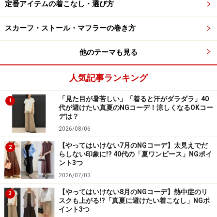
定番アイテムの着こなし・選び方
スカーフ・ストール・マフラーの巻き方
ユニクロ 防風ボアフリースジャケット 3990円（税抜）
他のテーマも見る
ユニクロの「防風ボアフリースジャケット」は、男女兼
人気記事ランキング
用のユニセックスアイテム。ふくらみ感があり、軽くて
柔らかいフリース素材に防風性、保温性をプラス。冷え
「見た目が暑苦しい」「着ると汗がダラダラ」40
1
からしっかりと体を守ってくれる、頼りになるアウター
代が避けたい真夏のNGコーデ！涼しくなるOKコー
デは？
です。
2026/08/06
【やってはいけない7月のNGコーデ】太見えでだ
昨年も登場していた人気アイテムですが、今年の素材は
2
らしない印象に!? 40代の「夏ワンピース」NGポイ
より軽く、丸みのあるシルエットにアップグレード。女
ント3つ
性が着やすいシルエットになっています。
2026/07/03
【やってはいけない8月のNGコーデ】熱中症のリ
3
スクも上がる!?「真夏に避けたい着こなし」NGポ
3色のカラバリのうち、ブラックやオリーブはメンズラ
イント3つ
イクでクールなイメージですが、写真のベージュは柔ら