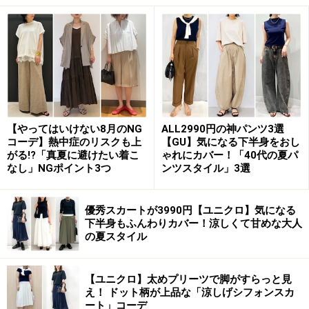
2. 大きめに着たい、温かみのあるコーデュ
ロイジャケット
ユニクロ コーデュロイリラックスジャケット 3990円（税
抜）
【やってはいけない8月のNG
ALL2990円の神パンツ3選
ざっくりとビッグサイズで着こなしたい「コーデュロイ
コーデ】熱中症のリスクも上
【GU】気になる下半身をおし
がる!?「真夏に避けたい着こ
ゃれにカバー！「40代の夏パ
リラックスジャケット」。少しゆったりとしたデザイン
なし」NGポイント3つ
ンツスタイル」3選
になっているところも今っぽく、肩が落ちるようなシル
エットが可愛い！と口コミでも評判のアイテムです。
優秀スカートが3990円【ユニクロ】気になる
下半身もふんわりカバー！涼しくて甘めな大人
の夏スタイル
コーデュロイのジャケットは一見、生地が固そうなイメ
ージがありますが、この「コーデュロイリラックスジャ
ケット」は生地が柔らかめで着やすいのがポイント。大
【ユニクロ】太めプリーツで脚がすらっと見
え！ ドット柄が上品な「涼しげシフォンスカ
きめサイズを選んでも軽やかに着られますし、抜き襟
ート」コーデ