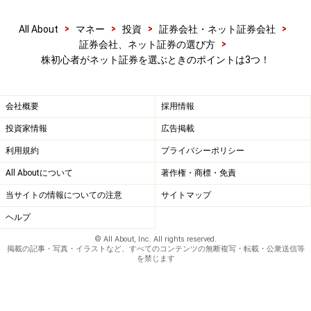
前にチェックするのが難しいポイント。ですから各種の
>
>
>
>
All About
マネー
投資
証券会社・ネット証券会社
ランキング評価は、参考になる情報といえそうです。
>
証券会社、ネット証券の選び方
株初心者がネット証券を選ぶときのポイントは3つ！
ポイント3 提供される投資情報の内容や
会社概要
採用情報
量、鮮度などもチェック！
投資家情報
広告掲載
ネット証券は営業担当者がいませんから、自分で情報を
利用規約
プライバシーポリシー
集めて取引をしなくてはいけません。そんなとき大いに
All Aboutについて
著作権・商標・免責
参考になるのが、業績の推移やアナリストレポートとい
当サイトの情報についての注意
サイトマップ
った証券会社が提供してくれるさまざまな情報です。
ヘルプ
岡三オンライン証券の「投資情報局」は、ふだん使って
© All About, Inc. All rights reserved.
掲載の記事・写真・イラストなど、すべてのコンテンツの無断複写・転載・公衆送信等
いるニュースサイトのように手軽に読める投資情報の総
を禁じます
合ページ。情報の鮮度がよく、内容が充実していると人
気のコンテンツです。個別銘柄に対するアナリストレポ