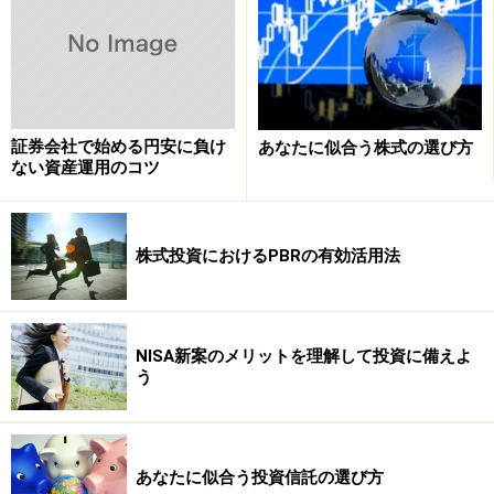
ンペーンを実施しています。ですから、まずは取引を始
めてみて、自分の取引状況を確認してからプランを選ぶ
ことができます。
証券会社で始める円安に負け
あなたに似合う株式の選び方
ポイント2 取引ツールの使いやすさはネッ
ない資産運用のコツ
ト証券選びの重要ポイント
ネット証券は取引をPCやスマホで行うため、PC用のツ
株式投資におけるPBRの有効活用法
ールやスマホ用のアプリの使いやすさは取引の快適さに
直結します。岡三オンライン証券のツールは、株のSNS
サイト『みんなの株式』のランキング「取引ツール」部
NISA新案のメリットを理解して投資に備えよ
門で7年連続1位。さまざまなサービスの顧客満足度を調
う
査した『2020年 オリコン顧客満足度ランキング』でも
評価項目別「分析ツール」、運用商品別「国内株式」、
デバイス部門「PC」でそれぞれ1位を獲得するなど、使
あなたに似合う投資信託の選び方
いやすさには定評があります。