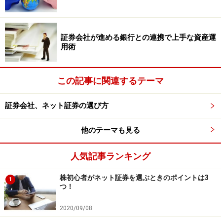
入門者向けから上級者向けまで、目的に応じて選べるよ
うさまざまなツールをラインナップ。しかも、超上級者
証券会社が進める銀行との連携で上手な資産運
用術
向けの「岡三RSS」以外はすべて無料で使うことが可能
です。中でもシンプルな操作性で直感的に取引できると
初心者に人気なのが、PC、スマートフォン、タブレット
この記事に関連するテーマ
いずれの端末でも同じ画面構成で利用できる「岡三ネッ
証券会社、ネット証券の選び方
トトレーダー WEB2」。取引情報などが豊富で、マル
チデバイスなのでいつでも、どこでも取引が可能です。
他のテーマも見る
人気記事ランキング
株初心者がネット証券を選ぶときのポイントは3
1
岡三ネットトレーダーWEB2画面
つ！
2020/09/08
取引ツールは口座を開設しないと利用できないので、事