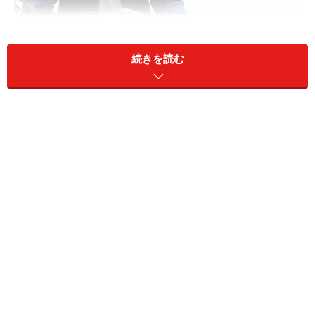
続きを読む
株式投資では売買手数料を節約したい
日本株の現物取引の場合、多くの証券会社は1注文あた
り、または1日の約定代金の合計に対して手数料を課す
料金体系がほとんどです。あまり取引しないから1注文
ごとでいいと思うかもしれませんが、高額な取引をほと
んどしないなら1日定額プランの方が手数料を低く設定
している証券会社もあります。岡三オンライン証券の取
引手数料体系は、まさにそのパターン。