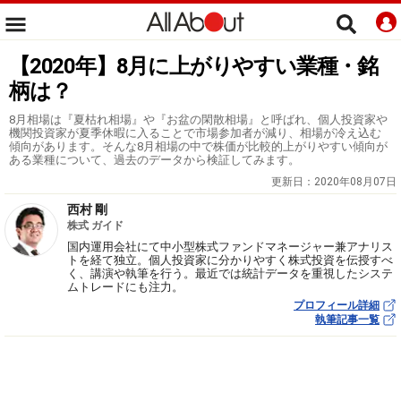
【2020年】8月に上がりやすい業種・銘
柄は？
8月相場は『夏枯れ相場』や『お盆の閑散相場』と呼ばれ、個人投資家や
機関投資家が夏季休暇に入ることで市場参加者が減り、相場が冷え込む
傾向があります。そんな8月相場の中で株価が比較的上がりやすい傾向が
ある業種について、過去のデータから検証してみます。
更新日：
2020年08月07日
西村 剛
株式 ガイド
国内運用会社にて中小型株式ファンドマネージャー兼アナリス
トを経て独立。個人投資家に分かりやすく株式投資を伝授すべ
く、講演や執筆を行う。最近では統計データを重視したシステ
ムトレードにも注力。
プロフィール詳細
執筆記事一覧