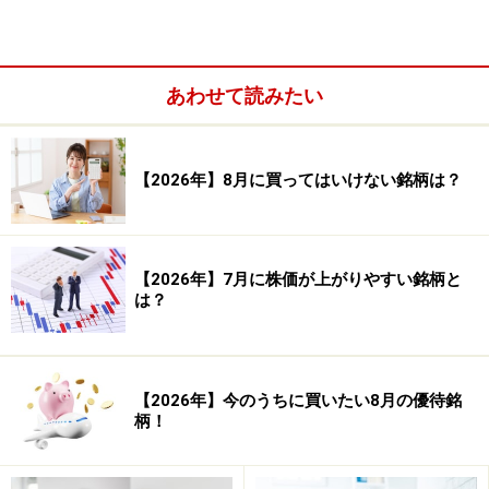
あわせて読みたい
【2026年】8月に買ってはいけない銘柄は？
【2026年】7月に株価が上がりやすい銘柄と
は？
システムトレードの達人
【2026年】今のうちに買いたい8月の優待銘
勝率： 57.14 ％
柄！
勝ち数： 12 回
負け数： 9 回