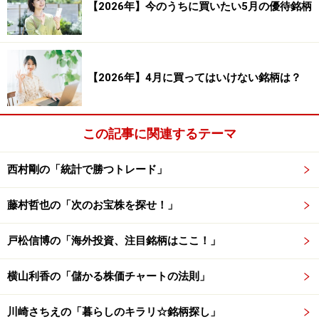
システムトレードの達人
【2026年】今のうちに買いたい5月の優待銘柄
勝率： 56.59 %
勝ち数： 103 回
【2026年】4月に買ってはいけない銘柄は？
負け数： 79 回
引き分け数： 2回
この記事に関連するテーマ
合計損益（率）： 211.43 ％ 平均損益（率）：
1.15 ％
西村剛の「統計で勝つトレード」
合計利益（率）： 683.27 ％ 平均利益（率）：
6.63 ％
藤村哲也の「次のお宝株を探せ！」
合計損失（率）： -471.83 ％ 平均損失
戸松信博の「海外投資、注目銘柄はここ！」
（率）： -5.97 ％
プロフィット・ファクター（合計利益÷合計損
横山利香の「儲かる株価チャートの法則」
失）： 1.448
平均保持日数： 27.24 日
川崎さちえの「暮らしのキラリ☆銘柄探し」