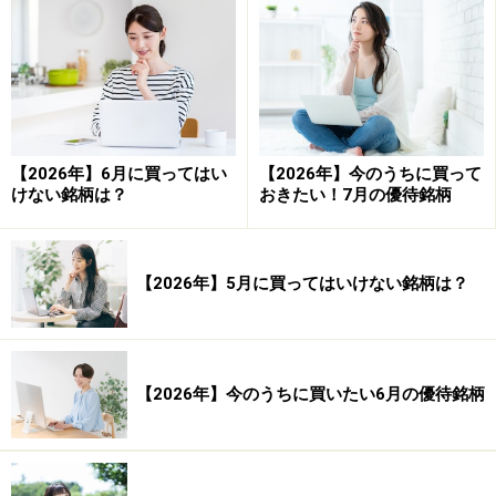
引き分け数： 0 回
合計損益（率）： 18.96 ％ 平均損益（率）：
0.90 ％
合計利益（率）： 47.77 ％ 平均利益（率）：
3.98 ％
【2026年】6月に買ってはい
【2026年】今のうちに買って
けない銘柄は？
おきたい！7月の優待銘柄
合計損失（率）： -28.82 ％ 平均損失（率）：
-3.20 ％
プロフィット・ファクター（合計利益÷合計損
【2026年】5月に買ってはいけない銘柄は？
失）： 1.658
平均保持日数： 27.24 日
【2026年】今のうちに買いたい6月の優待銘柄
■その2：建設（9銘柄）