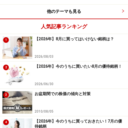
他のテーマも見る
■その3：ガス（2銘柄）
人気記事ランキング
システムトレードの達人
【2026年】8月に買ってはいけない銘柄は？
1
勝率： 55.00 ％
2026/08/03
勝ち数： 22 回
【2026年】今のうちに買いたい8月の優待銘柄！
2
負け数： 18 回
引き分け数： 2 回
2026/06/30
合計損益（率）： 26.34 ％ 平均損益（率）：
お盆期間での株価の傾向と対策
3
0.63 ％
合計利益（率）： 67.75 ％ 平均利益（率）：
2010/08/05
3.08 ％
【2026年】今のうちに買っておきたい！7月の優
4
合計損失（率）： -41.40 ％ 平均損失（率）：
待銘柄