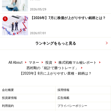
-2.30 ％
2026/05/29
プロフィット・ファクター（合計利益÷合計損
【2026年】7月に株価が上がりやすい銘柄とは？
5
失）： 1.636
平均保持日数： 27.24 日
2026/07/01
ランキングをもっと見る
以上が、冷え込みがちな8月相場でも特に上昇傾向が強
かった3業種の検証結果です。検証結果を見てみるとど
れも勝率が50％を超えており、平均損益はプラスになっ
>
>
>
>
All About
マネー
投資
株式戦略マル秘レポート
ています。従って「空運・建設・ガス」の3業種は、8月
>
西村剛の「統計で勝つトレード」
【2020年】8月に上がりやすい業種・銘柄は？
には上がりやすい傾向があると判断できるでしょう。
今回の検証でご紹介した3つの業種は、8月相場に上がり
会社概要
採用情報
やすい傾向にありました。では、これらの業種の中でも
投資家情報
広告掲載
特に上昇傾向が強かった銘柄はどれでしょうか？ 最後
利用規約
プライバシーポリシー
は、8月相場で成績が好調だった個別銘柄をご紹介しま