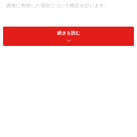
過後に売却した場合について検証を行います。
8月相場でも好調だった3業種
続きを読む
■
その1：空運（1銘柄）