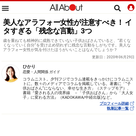
美人なアラフォー女性が注意すべき！ イ
タすぎる「残念な言動」3つ
歳を重ねても精神的に成熟できていない子供おばさんでいると、“若くな
くなっていく自分”を受け止め切れずに残念な言動をしがちです。​​​​​​美人な
アラフォー女性が気を付けたほうがいいことはなんでしょうか？
更新日：
2020年06月29日
ひかり
恋愛・人間関係 ガイド
コラムニスト。夕刊フジでコラム連載をきっかけにコラムニス
トに。数々のメディアでコラムを掲載している。著書に「“子
供おばさん”にならない、幸せな生き方」（ステップモア）、
書籍『愛される人の境界線 －「子供おばさん」から「大人女
子」に変わる方法』（KADOKAWA/中経出版)など。
プロフィール詳細
執筆記事一覧