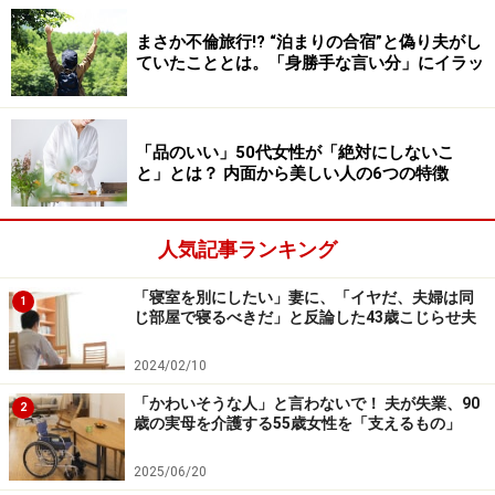
いう人のなかには、アラフォーになっても、SNSで自撮
まさか不倫旅行!? “泊まりの合宿”と偽り夫がし
り写真ばかり載せてしまう人もいます。
ていたこととは。「身勝手な言い分」にイラッ
まだ30歳未満であったり、モデルや俳優など、自分を見
せるのが仕事であったりする場合は理解されますが、そ
「品のいい」50代女性が「絶対にしないこ
うではない人がそういうことをやっていると、「自分の
と」とは？ 内面から美しい人の6つの特徴
ことが好きなんだな」「承認欲求が強いんだな」と、ち
ょっとイタイ人に思われてしまうこともあるでしょう。
人気記事ランキング
なぜなら、大人になったら、多くの人がそういった承認
欲求からは卒業できているものだからです。
「寝室を別にしたい」妻に、「イヤだ、夫婦は同
1
じ部屋で寝るべきだ」と反論した43歳こじらせ夫
自分らしく自然体でありながら、そんな自分をきちんと
2024/02/10
受け止められるようになったとき、人は他の人に認めら
「かわいそうな人」と言わないで！ 夫が失業、90
2
れようとすることを、わざわざしなくなります。大人に
歳の実母を介護する55歳女性を「支えるもの」
なったのであれば、もっと自分自身のことを認めて愛せ
2025/06/20
るようになることは大切なことなんですよね。