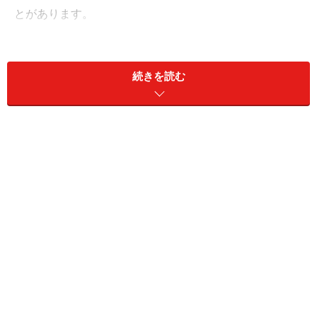
とがあります。
アラフォーになったら、“若いと思われたい呪縛”から抜
け出すことは大切です。「若い」と思われたがっている
続きを読む
と、若い容姿にこだわってしまいますが、もし「年相
応」に思われることを受け止められれば、月日と共に出
てきた笑いジワすらも、魅力だと思えるようになってく
るのです。“歳を重ねたからこそ出てくる魅力”をもっと
肯定できるようになったほうがいいんですよね。
また若さというのは、必ず失っていくものなので、そん
な“失うもの”に執着して追いかけ続けていると、心がど
んどん荒んでしまいます。それでは、歳を重ねた人なら
ではの大らかさが出てこなくて、いくら見た目はきれい
でも、美しさを感じさせなくなってしまうところもある
のです。人は、見た目だけで美しさを判断しているわけ