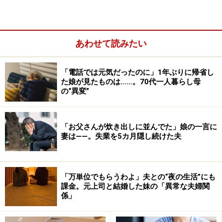
ではなく、その人の佇まいや雰囲気も含めて、美を感じ
るものですしね。
あわせて読みたい
気を付けるべきこと2：“若くて可愛かった
「電話では元気だったのに」1年ぶりに帰省し
自分”をひきずってしまう
た娘が見たものは……。70代一人暮らし母
の“異変”
“若くて可愛かった自分” をずっとひきずってしまうと、
歳をとってもそのままでいようとしてしまいます。例え
ば、当時はウケていたような可愛らしい話し方や仕草を
「お父さんが炊き出しに並んでた」娘の一言に
妻は――。失業を5カ月隠し続けた夫
今でもやってしまうと、周りからは「若作りをしている
人」に見られてしまいます。
「万単位でもらうわよ」夫との“夜の生活”にも
若い頃から可愛くて人気があるような人は、「相手の期
課金。元上司と結婚した妹の「異常な夫婦関
待に応えよう」という意識を持っている人も多いので、
係」
いつまでも「若くて可愛い自分でいなくてはいけない」