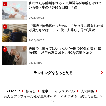
言われたら離婚される!? 夫婦関係が破綻しかけて
3
いる夫・妻の「危険な口癖」4選
つまり、ある程度の大人になっても、自分を愛せず、人
から認められて安心しようとしているところに、人は子
2025/08/25
供っぽさを感じてしまうものなのです。
「電話では元気だったのに」1年ぶりに帰省した娘
4
が見たものは……。70代一人暮らし母の“異変”
2026/08/03
大人の女性の美しさは、奥深い
夫婦でも言ってはいけない“一瞬で関係を壊す”禁
5
大人の女性の美しさは、単に上っ面のものだけではな
句4選！ 相手の悪口以上にNGな言葉とは？
く、心を磨くことで出てくるものです。それが、顔の表
2024/08/20
情や雰囲気、佇まい、言動にも出てくるのです。
ランキングをもっと見る
ただ、そういう奥深い魅力というのは、不特定多数の人
に分かるものではなく、気付く人もいれば、気付かない
>
>
>
>
All About
暮らし
家事・ライフスタイル
人間関係
人もいます。でも、そんなことは問題ありません。自分
美人なアラフォー女性が注意すべき！ イタすぎる「残念な言動」3
自身がそんな“魅力ある自分”をきちんと認めることがで
つ
きればいいだけのことなのです。