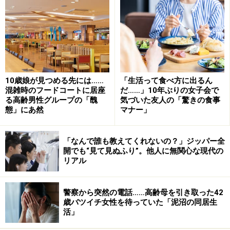
という強迫観念を抱いてしまうことがあります。それに
よって“歳を重ねた自分”を受け止め切れずに、苦しんで
しまうこともあります。
もちろん心無い人は、「昔は可愛かったけど、老けたな
ぁ」なんて言ってくるかもしれませんが、そんな人を相
10歳娘が見つめる先には……
「生活って食べ方に出るん
手にする必要はありません。だって、その人だって月日
混雑時のフードコートに居座
だ……」10年ぶりの女子会で
る高齢男性グループの「醜
気づいた友人の「驚きの食事
と共に老けているのだから！ 自分は老化しておきなが
態」にあ然
マナー」
ら、人が歳をとること対しては優しく受け止められない
人なんて、放っておきましょう。
「なんで誰も教えてくれないの？」ジッパー全
開でも“見て見ぬふり”。他人に無関心な現代の
リアル
気を付けるべきこと3：「いいね！」をもら
って安心しようとする
警察から突然の電話……高齢母を引き取った42
歳バツイチ女性を待っていた「泥沼の同居生
若い頃に見た目の美しさを賞賛されてきた人は、歳を重
活」
ねても、それを求め続けてしまうことがあります。そう