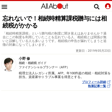
忘れないで！相続時精算課税贈与には相
続税がかかる
「相続時精算課税」という贈与税の制度に聞き覚えはありませんか？過
去にこの制度を利用していたことを忘れている人、相続税とは関係が無
いと誤解している人も多いようです。相続税の申告が漏れてしまうと追
徴の対象になってしまいます。
更新日：
2019年05月23日
小野 修
相続・相続税 ガイド
ファイナンシャルプランナー（AFP）
税理士法人レガシィ所属。AFP。年100件超の相続・相続対策を
担当。資産家やトラブル事案を得意とする。
プロフィール詳細
執筆記事一覧