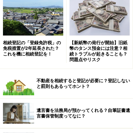
告漏れをしてしまう、どうやらその原因はこの制度の
「
落とし穴
」にあるようです。
相続時精算課税の落とし穴
相続登記の「登録免許税」の
【新紙幣の発行が開始】旧紙
免税措置が2年延長された？
幣のタンス預金には注意？相
この制度には大きな
落とし穴が3つ
あります。「贈与税
これを機に相続登記を！
続トラブルが起きることも？
問題点やリスク
はかからなくても
相続税はかかる
」「相続発生時までは
時間が空く
」「一度利用すると
暦年贈与はできなくな
る
」という点です。税務調査で指摘された納税者から
不動産を相続すると登記が必要に？登記しない
は、「相続時精算課税を正しく理解できていなかった」
と罰則もあるってホント？
「勘違いをしていた」という声を多く聞きます。
遺言書を法務局が預かってくれる？自筆証書遺
言書保管制度ってなに？
落とし穴1「贈与税はかからなくても相続税
はかかる」