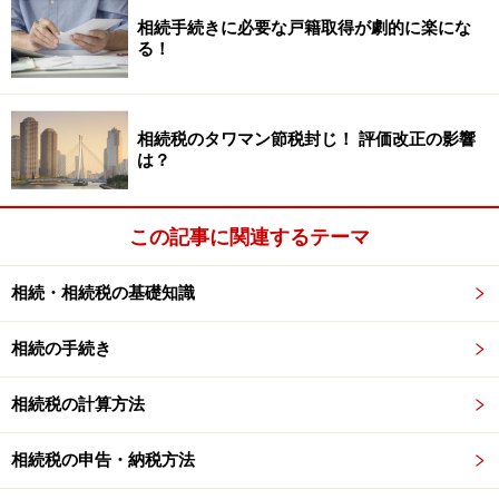
最も多い事例です。贈与税がかからないというだけで
相
相続手続きに必要な戸籍取得が劇的に楽にな
る！
続時は課税されます
ので、相続が発生した際は相続税の
申告において相続時精算課税の贈与を
必ず加算して計算
しなければなりません。これを「贈与税がかからず、そ
相続税のタワマン節税封じ！ 評価改正の影響
れで完結していた」という誤解です。納税者は贈与者の
は？
相続時に相続時精算課税の贈与を加算するという認識が
そもそも無かったということです。
この記事に関連するテーマ
相続・相続税の基礎知識
相続の手続き
相続税の計算方法
相続税の申告・納税方法