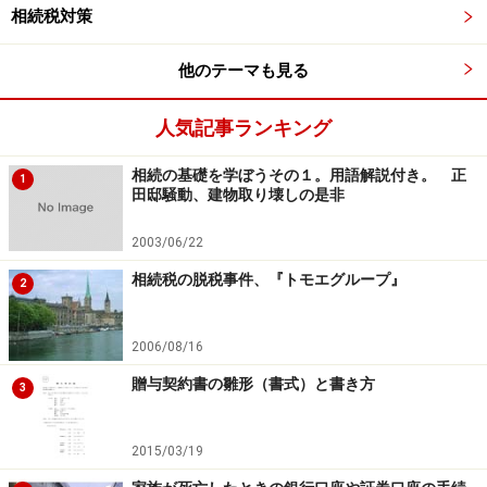
相続税対策
他のテーマも見る
落とし穴2「相続発生時までは時間が空く」
人気記事ランキング
相続時精算課税を理解できていても実際に相続が発生す
るまでに何年もかかることが多く、相続時には贈与を加
相続の基礎を学ぼうその１。用語解説付き。 正
1
田邸騒動、建物取り壊しの是非
算しなければならないと当時は覚えていたものの、「
時
間が空きすぎて忘れてしまっていた
」という申告漏れで
2003/06/22
す。現在は制度のスタートからは16年以上経っています
相続税の脱税事件、『トモエグループ』
2
ので、忘れてしまうこともあると思います。なお税務署
は相続時精算課税の記録を
永久保存
していますので、忘
2006/08/16
れること、漏れることはありません。相続発生の情報が
贈与契約書の雛形（書式）と書き方
入れば漏れなくチェックしているようです。
3
2015/03/19
落とし穴3「一度利用すると暦年贈与はでき