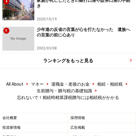
家族が死亡したときの銀行口座や証券口座の手続
4
なくなる」
き
この誤解も多いです。相続時精算課税は一度利用してし
2020/10/19
まうと二度と「
暦年贈与
（110万円までは贈与税がかか
少年達の反省の言葉が心を打たなかった 遺族へ
5
の言葉の前に心あり
らない）」が
できません
。これを別物と勘違いし、相続
時精算課税を利用した後も毎年110万円の
贈与を続けて
2002/03/08
しまっている
人が多くいます。例えば10年分の贈与であ
ランキングをもっと見る
れば1100万円を加算するようになってしまいます。場合
によっては
贈与税の加算税や延滞税
までかかってしまい
ます。
>
>
>
>
All About
マネー
退職金・老後のお金
相続・相続税
>
生前贈与・贈与税の基礎知識
忘れないで！相続時精算課税贈与には相続税がかかる
相続時精算課税はうまく利用すれば対策効果の高い制度
ですが、誤った理解やうっかり忘れなどが後に
大きな代
会社概要
採用情報
償
となってしまいます。影響額がとても大きいので、相
投資家情報
広告掲載
続が発生した際は「相続時精算課税」を利用していなか