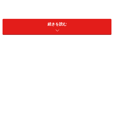
相続時精算課税の贈与加算を忘れずに
続きを読む
まずは相続時精算課税の概要です。2003年（平成15年）
からスタートした「
相続時精算課税
」。一定の条件のも
と、
2500万円までの贈与には贈与税がかからない
とい
う、生前贈与の対策においては非常に影響の大きい制度
です。また贈与の対象財産は金銭だけでなく不動産でも
何でもよいため、当時は盛んに行われ、この制度は今も
継続しています。親から子へ
住宅取得資金の援助
として
の利用が多いようです。
税務調査で申告漏れを指摘される