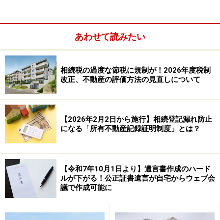
相続税対策として生前贈与をした際にこの「相続時精算
課税」を利用している人が多くいます。そのためか近年
あわせて読みたい
の相続税の税務調査において、相続時精算課税の贈与の
加算が
相続税の申告で漏れている
相続税の過度な節税に規制が！2026年度税制
改正、不動産の評価方法の見直しについて
【2026年2月2日から施行】相続登記漏れ防止
になる「所有不動産記録証明制度」とは？
【令和7年10月1日より】遺言書作成のハード
ルが下がる！公正証書遺言が自宅からウェブ会
議で作成可能に
と指摘されることが多くあります。当然に相続税の本税
だけでなく、
加算税
、
延滞税
もかかってしまいます。申