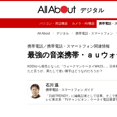
デジタル
パソコン・周辺機器
カメラ・AV機器
携帯電話・
All About
デジタル
携帯電話・スマートフォン
携帯電話
／携帯電話・スマートフォン関連情報
最強の音楽携帯・ａｕウォ
KDDIから発売となった「ウォークマンケータイW42S」。
たと言うが、果たして使い勝手はどうなのだろうか？
石川 温
携帯電話・スマートフォン ガイド
「日経TRENDY」に編集記者として従事。そこ
レビ東京系「TVチャンピオン」ケータイ電話通選
TRENDY」、「BestGear」など、テレビや雑