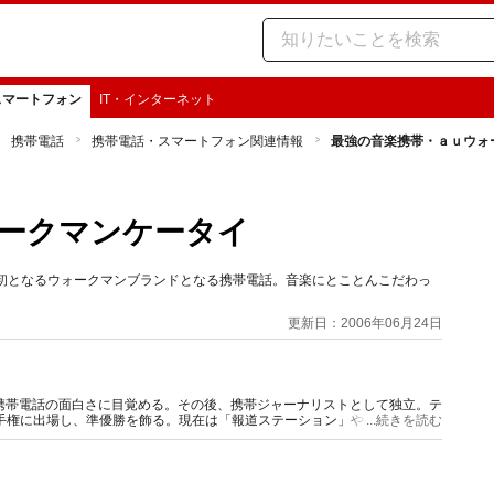
スマートフォン
IT・インターネット
携帯電話
携帯電話・スマートフォン関連情報
最強の音楽携帯・ａｕウォ
ークマンケータイ
日本初となるウォークマンブランドとなる携帯電話。音楽にとことんこだわっ
更新日：2006年06月24日
で携帯電話の面白さに目覚める。その後、携帯ジャーナリストとして独立。テ
手権に出場し、準優勝を飾る。現在は「報道ステーション」や「日経
...続きを読む
誌など、さまざまな媒体で活躍中。