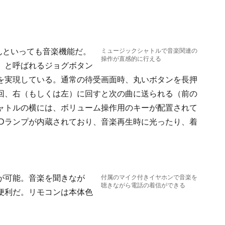
んといっても音楽機能だ。
ミュージックシャトルで音楽関連の
操作が直感的に行える
」と呼ばれるジョグボタン
を実現している。通常の待受画面時、丸いボタンを長押
回、右（もしくは左）に回すと次の曲に送られる（前の
ャトルの横には、ボリューム操作用のキーが配置されて
EDランプが内蔵されており、音楽再生時に光ったり、着
が可能。音楽を聞きなが
付属のマイク付きイヤホンで音楽を
聴きながら電話の着信ができる
便利だ。リモコンは本体色