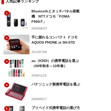
人気記事ランキング
Bluetoothとタッチパネル搭載
1
機 NTTドコモ「FOMA
F900iT」
2004/06/23
手に握れるコンパクト ドコモ
2
AQUOS PHONE st SH-07D
2012/07/08
au（KDDI）の携帯電話を選ぶ
3
（09年秋冬～10年春）
2009/11/16
パナソニック製携帯電話を選ぶ
4
2009/05/17
プリペイド式携帯電話の選び方
5