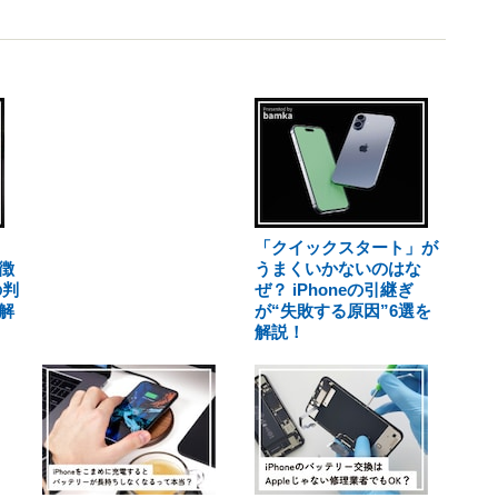
「クイックスタート」が
徴
うまくいかないのはな
の判
ぜ？ iPhoneの引継ぎ
解
が“失敗する原因”6選を
解説！