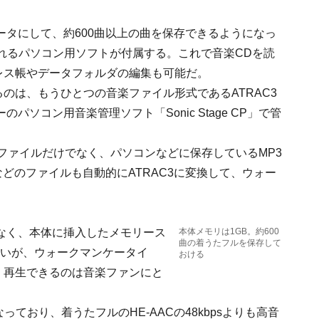
ータにして、約600曲以上の曲を保存できるようになっ
」と呼ばれるパソコン用ソフトが付属する。これで音楽CDを読
レス帳やデータフォルダの編集も可能だ。
るのは、もうひとつの音楽ファイル形式であるATRAC3
ソコン用音楽管理ソフト「Sonic Stage CP」で管
TRAC3ファイルだけでなく、パソコンなどに保存しているMP3
ACなどのファイルも自動的にATRAC3に変換して、ウォー
はなく、本体に挿入したメモリース
本体メモリは1GB。約600
曲の着うたフルを保存して
らないが、ウォークマンケータイ
おける
、再生できるのは音楽ファンにと
なっており、着うたフルのHE-AACの48kbpsよりも高音