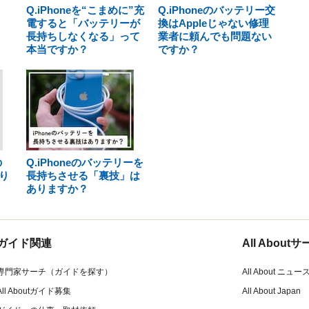
Q.iPhoneを“こまめに”充
Q.iPhoneのバッテリー交
電すると「バッテリーが
換はAppleじゃない修理
長持ちしなくなる」って
業者に頼んでも問題ない
本当ですか？
ですか？
の
Q.iPhoneのバッテリーを
り
長持ちさせる「裏技」は
ありますか？
ガイド関連
All Abou
専門家サーチ（ガイドを探す）
All About ニュー
All Aboutガイド募集
All About Japan