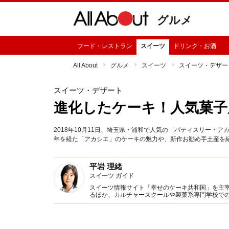
グルメ
フード・レストラン
スイーツ
ドリンク・お酒
All About
グルメ
スイーツ
スイーツ・デザー
スイーツ・デザート
進化したケーキ！人気菓子
2018年10月11日、埼玉県・浦和で人気の「パティスリー・
年を経た「アカシエ」のケーキの魅力や、新作お勧め手土産を
平岩 理緒
スイーツ ガイド
スイーツ情報サイト「幸せのケーキ共和国」を主
るほか、カルチャースクールや製菓系専門学校で
コンテスト審査員など幅広く活動。１カ月に200