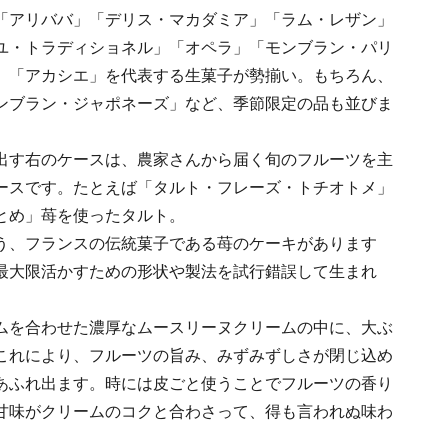
「アリババ」「デリス・マカダミア」「ラム・レザン」
ユ・トラディショネル」「オペラ」「モンブラン・パリ
、「アカシエ」を代表する生菓子が勢揃い。もちろん、
ンブラン・ジャポネーズ」など、季節限定の品も並びま
出す右のケースは、農家さんから届く旬のフルーツを主
ースです。たとえば「タルト・フレーズ・トチオトメ」
とめ」苺を使ったタルト。
う、フランスの伝統菓子である苺のケーキがあります
最大限活かすための形状や製法を試行錯誤して生まれ
ムを合わせた濃厚なムースリーヌクリームの中に、大ぶ
これにより、フルーツの旨み、みずみずしさが閉じ込め
あふれ出ます。時には皮ごと使うことでフルーツの香り
甘味がクリームのコクと合わさって、得も言われぬ味わ