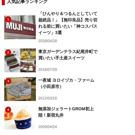
人気記事ランキング
「ひんやり＆つるんとしていて
1
超絶品！」【無印良品】売り切
れる前に買いたい「神コスパス
イーツ」3選
2026/04/28
東京ガーデンテラス紀尾井町で
2
買いたい手土産スイーツ
2016/07/29
一夜城 ヨロイヅカ・ファーム
3
（小田原市）
2012/03/16
無添加ジェラートGROM初上
4
陸！新宿丸井
2009/04/24