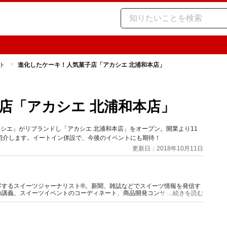
ト
進化したケーキ！人気菓子店「アカシエ 北浦和本店」
店「アカシエ 北浦和本店」
アカシエ」がリブランドし「アカシエ 北浦和本店」をオープン。開業より11
紹介します。イートイン併設で、今後のイベントにも期待！
更新日：2018年10月11日
宰するスイーツジャーナリスト®。新聞、雑誌などでスイーツ情報を発信す
の講義、スイーツイベントのコーディネート、商品開発コンサルティング、
...続きを読む
種類以上のスイーツを食べ歩く。