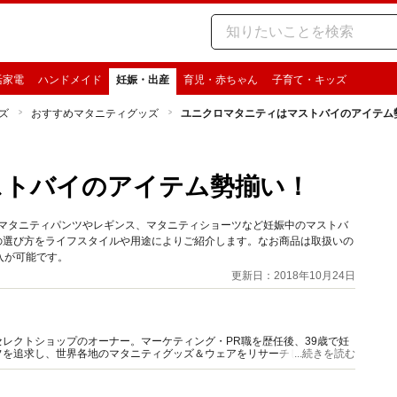
活家電
ハンドメイド
妊娠・出産
育児・赤ちゃん
子育て・キッズ
ズ
おすすめマタニティグッズ
ユニクロマタニティはマストバイのアイテム
ストバイのアイテム勢揃い！
。マタニティパンツやレギンス、マタニティショーツなど妊娠中のマストバ
ツの選び方をライフスタイルや用途によりご紹介します。なお商品は取扱いの
入が可能です。
更新日：2018年10月24日
レクトショップのオーナー。マーケティング・PR職を歴任後、39歳で妊
フを追求し、世界各地のマタニティグッズ＆ウェアをリサーチした経験を元
...続きを読む