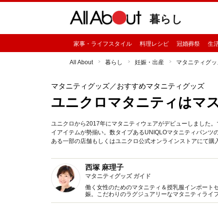
暮らし
家事・ライフスタイル
料理レシピ
冠婚葬祭
生
All About
暮らし
妊娠・出産
マタニティグッ
マタニティグッズ
／おすすめマタニティグッズ
ユニクロマタニティはマ
ユニクロから2017年にマタニティウェアがデビューしました
イアイテムが勢揃い。数タイプあるUNIQLOマタニティパン
ある一部の店舗もしくはユニクロ公式オンラインストアにて購
西塚 麻理子
マタニティグッズ ガイド
働く女性のためのマタニティ＆授乳服インポートセ
娠。こだわりのラグジュアリーなマタニティライ
に、2012年に「オシャレニンプ.com」を開業。