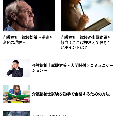
園芸療法士とは、園芸療法を実践するために欠かせない
豊かな人間性と高度の知識・技術をもつ専門家といえま
す。
アメリカでは1970年代にAHTA（アメリカ園芸療法協
介護福祉士試験対策～発達と
介護福祉士試験の出題範囲と
会）が設立され、園芸療法士の育成が行われています。
老化の理解～
傾向！ここは押さえておきた
いポイントは？
現在、日本では園芸療法士の国家資格はありませんが、
園芸療法を日本において発展させることなどを目的に
介護福祉士試験対策～人間関係とコミュニケー
2008年（平成20年）設立された日本園芸療法学会が認定
ション～
する園芸療法士資格がスダンダードな資格となっている
ようです。
介護福祉士試験を独学で合格するための方法
日本園芸療法学会が設けている主な資格は、
認定登録園芸療法士（毎年審査）