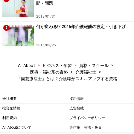
間・問題
２. 二次試験（面接）
2018/01/31
学会認定教育機関（東京農業大学・IWAD環境福祉専門学
何が変わる!? 2015年介護報酬の改定・引き下げ
2
校）、もしくは学会認定教育講座（日本園芸療法研修
会・園芸療法研究会西日本・千葉大学・恵泉女学園大
2015/03/25
学）で200時間の座学（講義および演習）と500時間の実
習を修了した者に関しては、筆記試験が免除となりま
す。
>
>
>
All About
ビジネス・学習
資格・スクール
>
>
医療・福祉系の資格
介護福祉士
「園芸療法士」とは？介護職がスキルアップする資格
上記の条件をみると、日本園芸療法学会の認定資格取得
はハードルが高いと感じた人も多いでしょう。そこで、
「もっと短期間で基本的な知識を身につけたい」「現在
会社概要
採用情報
就いている仕事に園芸療法をいかしたい」というような
投資家情報
広告掲載
場合には、各任意団体が独自に資格・称号を認定してい
利用規約
プライバシーポリシー
る養成講座で学ぶ方法もあります。
All Aboutについて
著作権・商標・免責