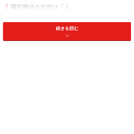
園芸療法の主役は「人」
この記事のテーマとなる「園芸療法」の主役はあくまで
「人」であり、植物ではありません。草花や野菜といっ
続きを読む
た身のまわりにある自然とのかかわりを通して、心の健
康、体の健康、社会生活における健康の回復を図りま
す。
園芸療法では、幼児から高齢者までを対象に、まず対象
となる人にとっての解決すべき課題（ニーズ）を明らか
にするアセスメントを行い、課題を解決するための目標
を設定します。
そして花や緑との関わりを通して興味や意欲を引き出し
（実践）、記録・評価を行います。実践には、園芸に利
用する道具や作業を行う環境を選択することなども含ま