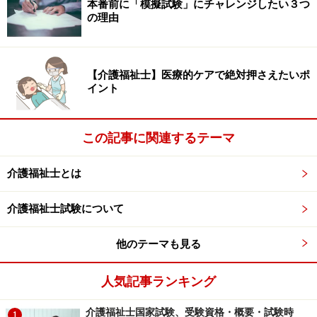
専門認定登録園芸療法士（毎年審査）
本番前に「模擬試験」にチャレンジしたい３つ
の理由
です。いずれも学会員であることが条件で、5年ごとに
資格更新が義務づけられています。
【介護福祉士】医療的ケアで絶対押さえたいポ
イント
同学会の「認定登録園芸療法士」を取得するためには、
以下のようなプロセスを経ることが必要となります。
この記事に関連するテーマ
1. 一次試験（筆記）
四年制大学もしくは同等と認められるものを卒業し、園
介護福祉士とは
芸療法に関する実習500時間を修了した人は、筆記試験
介護福祉士試験について
および面接試験に合格後、認定登録園芸療法士になるこ
とができます（ただし、500時間の実習に関しては、日
他のテーマも見る
本園芸療法学会 専門認定登録園芸療法士の指導のもと
でなければならない。やむなく専門認定登録園芸療法士
人気記事ランキング
の指導が受けられなかった場合は、事務局に500時間の
実習内容証明書を提出の上、相談すること）。
介護福祉士国家試験、受験資格・概要・試験時
1