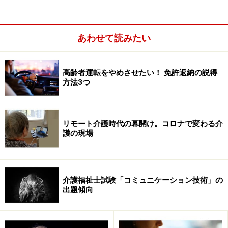
れます。
介護福祉士として既に現場で働いている方はピンときた
あわせて読みたい
かもしれませんが、アセスメントから実践、評価という
ながれは、介護福祉士の仕事と共通しますね。
高齢者運転をやめさせたい！ 免許返納の説得
方法3つ
こうしたスキーム（仕組み）に日頃から慣れている介護
福祉士にとって、園芸療法を用いる「園芸療法士」は取
得しやすい資格だといえるでしょう。
リモート介護時代の幕開け。コロナで変わる介
護の現場
園芸療法士の資格について
介護福祉士試験「コミュニケーション技術」の
出題傾向
車いすを用いての体験も（IHTの「園芸療法士養成講座」の
様子）