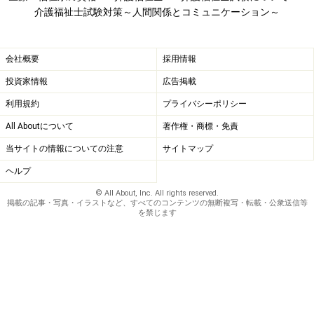
介護福祉士試験対策～人間関係とコミュニケーション～
以前、ある特別養護老人ホームで働く男性職員からこん
な話を聞きました。彼は、ご利用者のなかでもとくに気
会社概要
採用情報
にかけて援助をしていた女性がいたそうですが、やがて
投資家情報
広告掲載
彼女は亡くなりました。その後、彼は燃え尽きたように
落胆し、しばらく介護の仕事をする意欲が失せてしまっ
利用規約
プライバシーポリシー
たといいます。逆転移をすると、自分自身がダメージを
All Aboutについて
著作権・商標・免責
受けてしまうばかりか、とくに施設などでは他の利用者
当サイトの情報についての注意
サイトマップ
からの反感をかう事態にもなりえるのです。
ヘルプ
© All About, Inc. All rights reserved.
掲載の記事・写真・イラストなど、すべてのコンテンツの無断複写・転載・公衆送信等
を禁じます
利用者に対して強い感情を抱く「逆転移」。利用者が亡くな
って激しく落ち込み、仕事への意欲を失ってしまったケース
も