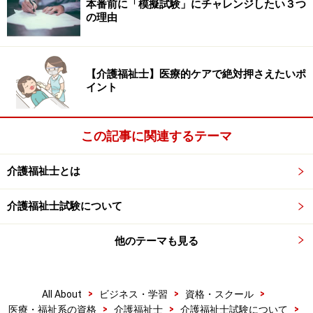
本番前に「模擬試験」にチャレンジしたい３つ
る介護職の条件」として必ず挙げているのが、「自己覚
の理由
知が出来ている」ということです。
【介護福祉士】医療的ケアで絶対押さえたいポ
自己覚知とは、自分の能力、性格、価値観などを理解す
イント
ること。自らの価値観や感情で介護サービスを行うと、
誤った判断や事故に繋がる可能性があります。援助者
は、自分を知り、その感情をコントロールすることが大
この記事に関連するテーマ
切になのです。
介護福祉士とは
望ましくない援助のあり方として「逆転移」がありま
介護福祉士試験について
す。逆転移とは、援助者が利用者に対して個人的な感情
を抱くことです。ちなみに、「転移」とは、利用者が援
他のテーマも見る
助者に対して特別な感情を抱くことです。
>
>
>
All About
ビジネス・学習
資格・スクール
利用者
が亡くなった後で……
>
>
>
医療・福祉系の資格
介護福祉士
介護福祉士試験について