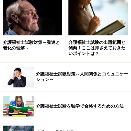
介護福祉士試験対策～発達と
介護福祉士試験の出題範囲と
老化の理解～
傾向！ここは押さえておきた
いポイントは？
「傾聴」に含まれる漢字、「聴く」という字を分解すると、
「耳」と「目」だけでなく「心」という字も。つまり、自分
の心も使って相手の話に耳を傾けるということです
介護福祉士試験対策～人間関係とコミュニケー
ション～
さらに、先入観や個人的な感情で相手を否定することな
く、相手をありのまま受け入れる「受容」も頭に入れて
おきたいキーワードです。
介護福祉士試験を独学で合格するための方法
話は変わりますが、私は現役の介護職を対象に講演をす
る機会が少なくありません。その際、「利用者に望まれ