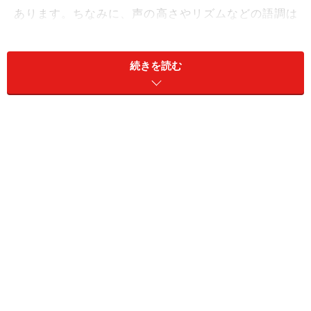
あります。ちなみに、声の高さやリズムなどの語調は
「準言語」と呼ばれています。
続きを読む
ご存じのように、手話は手指の動きによる視覚的な伝達
手段。「指文字」は手の形で文字を表す手段で固有名詞
に多く使われます。そのほか、声を出したり、文字を書
くのが難しい人に適している「意思伝達装置」や、口の
動きから話を読み取る「読話（読唇術）」といったコミ
ュニケーションの方法もあります。