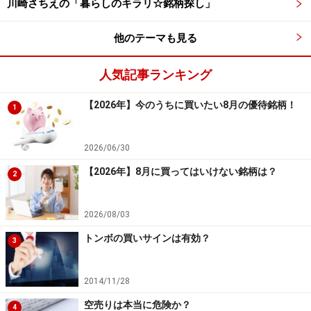
川崎さちえの「暮らしのキラリ☆銘柄探し」
例年8月は売り越しに転じています。海外の投資家も、
同様に夏季休暇に入ることで持ち株を手仕舞う傾向にあ
他のテーマも見る
るようです。よって8月相場は出来高が少なく、軟調な
相場となる可能性が高く、株価は下がる傾向にあるとい
人気記事ランキング
えるでしょう。
【2026年】今のうちに買いたい8月の優待銘柄！
1
今回の検証では、8月は株価が下がりやすい傾向が見ら
2026/06/30
れました。そのような下がりやすい傾向がある中でも成
績が好調な個別銘柄を確認してみましょう。
【2026年】8月に買ってはいけない銘柄は？
2
2026/08/03
トンボの買いサインは有効？
3
8月の好調銘柄ランキング
2014/11/28
空売りは本当に危険か？
4
システムトレードの達人