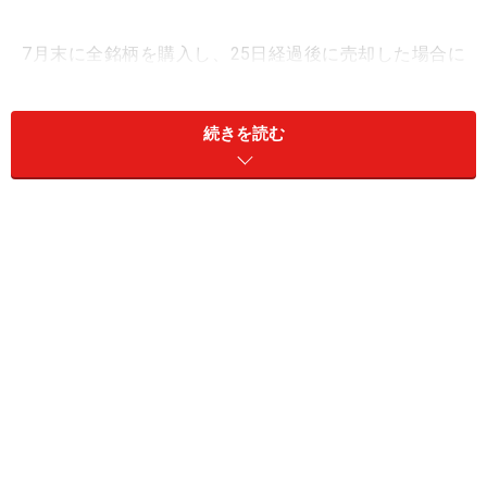
7月末に全銘柄を購入し、25日経過後に売却した場合に
ついて検証を行います。仮に、勝率が50％以上で損益が
プラスならば、8月は株価が上がりやすい月となりま
続きを読む
す。反対に損益がマイナスであるならば、8月は下がり
やすい月といえるのではないでしょうか。
以上のルールで過去のデータを用いて検証した結果は、
以下の通りです。