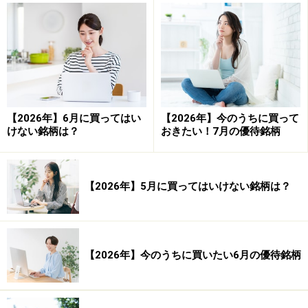
システムトレードの達人
勝率： 39.02 ％
勝ち数： 33,576 回
負け数： 52,472 回
引き分け数： 2,273 回
【2026年】6月に買ってはい
【2026年】今のうちに買って
けない銘柄は？
おきたい！7月の優待銘柄
合計損益（率）： -170,632.88 ％ 平均損益
（率）： -1.93 ％
【2026年】5月に買ってはいけない銘柄は？
合計利益（率）： 264,262.28 ％ 平均利益（率）：
7.87 ％
合計損失（率）： -434,895.15 ％ 平均損失
（率）： -8.29 ％
【2026年】今のうちに買いたい6月の優待銘柄
プロフィット・ファクター（合計利益÷合計損失）：
0.608