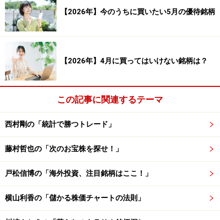
平均保持日数： 27.66 日
【2026年】今のうちに買いたい5月の優待銘柄
以上が株式市場の傾向（8月）の検証結果です。検証結
果を見てみると、勝率は39.02％、平均損益（率）
【2026年】4月に買ってはいけない銘柄は？
は-1.93％となっています。勝率が低く、1トレードあた
りの平均損益（率）がマイナスになっていることから、
8月は下落しやすい月といえるでしょう。
この記事に関連するテーマ
以上の結果より、相場が冷え込む傾向があるといわれて
西村剛の「統計で勝つトレード」
いる
8月の「夏枯れ相場」や「お盆の閑散相場」といっ
た相場の格言は、統計的に見てもある程度正しいようで
藤村哲也の「次のお宝株を探せ！」
す。
戸松信博の「海外投資、注目銘柄はここ！」
お盆の時期は、個人投資家や機関投資家が夏季休暇に入
横山利香の「儲かる株価チャートの法則」
り投資を控えることから、買い意欲が衰える傾向がある
ようです。また、海外の投資家の8月の動向を見ると、