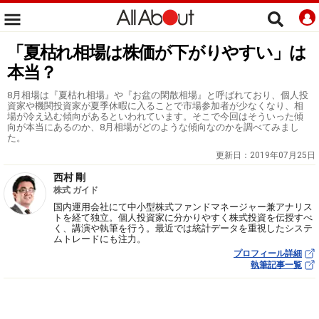
「夏枯れ相場は株価が下がりやすい」は
本当？
8月相場は『夏枯れ相場』や『お盆の閑散相場』と呼ばれており、個人投
資家や機関投資家が夏季休暇に入ることで市場参加者が少なくなり、相
場が冷え込む傾向があるといわれています。そこで今回はそういった傾
向が本当にあるのか、8月相場がどのような傾向なのかを調べてみまし
た。
更新日：
2019年07月25日
西村 剛
株式 ガイド
国内運用会社にて中小型株式ファンドマネージャー兼アナリス
トを経て独立。個人投資家に分かりやすく株式投資を伝授すべ
く、講演や執筆を行う。最近では統計データを重視したシステ
ムトレードにも注力。
プロフィール詳細
執筆記事一覧