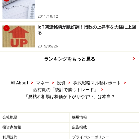
上記の表は先ほどの検証結果において、勝率の高かった
2011/10/12
銘柄のランキングです。ランキング上位の銘柄から特徴
IoT関連銘柄が絶好調！指数の上昇率を大幅に上回
5
を見ると、「テレビ東京ホールディングス<9413>」「梅
る
の花<7604>」などの銘柄と相性が良いようです。
2015/05/26
これらの銘柄の共通点は、9月～10月に優待権利確定日
ランキングをもっと見る
があり、個人投資家に人気のある優待銘柄ということで
す。このような銘柄は、優待を目的とした先回りの買い
が入りやすく、株価上昇しやすいと考えられるでしょ
>
>
>
>
All About
マネー
投資
株式戦略マル秘レポート
>
西村剛の「統計で勝つトレード」
う。
「夏枯れ相場は株価が下がりやすい」は本当？
特に、9月は1年の中で、3月に次いで2番目に株主優待権
利が確定する銘柄数が多い月です。8月の投資戦略を考
会社概要
採用情報
える際は、上記の銘柄のような優待権利確定日のある銘
投資家情報
広告掲載
柄の中でも、個人投資家に人気の優待銘柄に注目してみ
利用規約
プライバシーポリシー