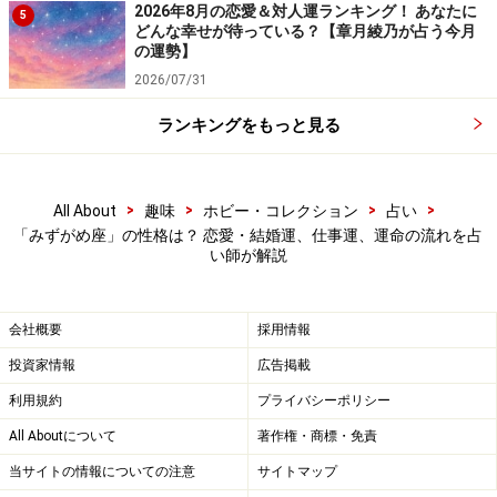
2026年8月の恋愛＆対人運ランキング！ あなたに
5
結婚願望もそれほど強くはないはず。もしも、「そんな
どんな幸せが待っている？【章月綾乃が占う今月
の運勢】
ことはない、すごくしたい！」と感じるとしたら、それ
2026/07/31
は、夫婦の絆や家庭的な温もりへの渇望というよりも、
老後に一人にならないための保険、よき理解者をキープ
ランキングをもっと見る
したい願望の変型かもしれません。伝統的な結婚は縛り
が多く、本質的にそぐわないため、アレンジが必要にな
>
>
>
>
ります。
All About
趣味
ホビー・コレクション
占い
「みずがめ座」の性格は？ 恋愛・結婚運、仕事運、運命の流れを占
い師が解説
会社概要
採用情報
投資家情報
広告掲載
利用規約
プライバシーポリシー
All Aboutについて
著作権・商標・免責
当サイトの情報についての注意
サイトマップ