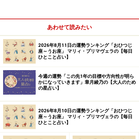
持ち、永遠の少年、少女のように不思議な若々しさをキ
ープします。
あわせて読みたい
2026年8月11日の運勢ランキング「おひつじ
座～うお座」 マリィ・プリマヴェラの【毎日
ひとこと占い】
今週の運勢「この先1年の目標や方向性が明ら
かになっていきます」章月綾乃の【大人のため
の星占い】
2026年8月10日の運勢ランキング「おひつじ
座～うお座」 マリィ・プリマヴェラの【毎日
ひとこと占い】
自由を愛し、何ものにも縛られない自分でいたい気持ち
が強いでしょう。今という時間の枠にさえ縛られるのを