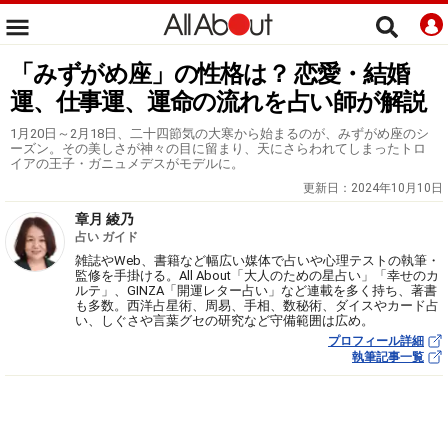
「みずがめ座」の性格は？ 恋愛・結婚
運、仕事運、運命の流れを占い師が解説
1月20日～2月18日、二十四節気の大寒から始まるのが、みずがめ座のシ
ーズン。その美しさが神々の目に留まり、天にさらわれてしまったトロ
イアの王子・ガニュメデスがモデルに。
更新日：
2024年10月10日
章月 綾乃
占い ガイド
雑誌やWeb、書籍など幅広い媒体で占いや心理テストの執筆・
監修を手掛ける。All About「大人のための星占い」「幸せのカ
ルテ」、GINZA「開運レター占い」など連載を多く持ち、著書
も多数。西洋占星術、周易、手相、数秘術、ダイスやカード占
い、しぐさや言葉グセの研究など守備範囲は広め。
プロフィール詳細
執筆記事一覧