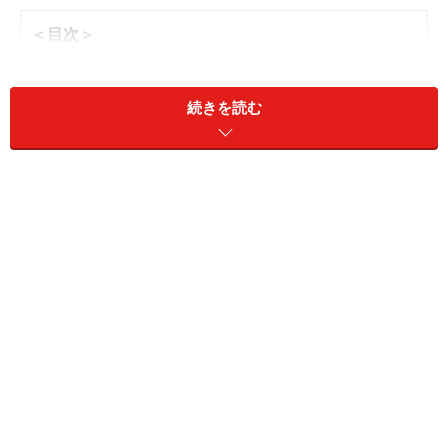
＜目次＞
みずがめ座の基本的な性格
みずがめ座の運命の流れ
続きを読む
みずがめ座の運命の生かし方
みずがめ座の恋愛運、結婚運
みずがめ座の恋活、婚活
みずがめ座の仕事＆進路
みずがめ座の基本的な性格
年齢不詳で、正体不明。みずがめ座生まれの人は、捉え
どころがない魅力の持ち主です。ユニセックスな魅力を