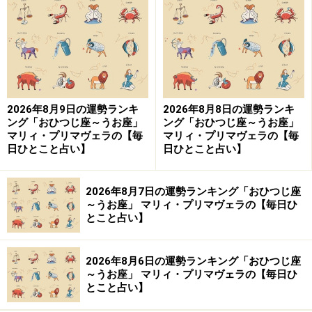
嫌い、意識は少し先の未来に向かうはず。
社交性豊かで、どんな相手とも親しく交わりますが、互
いの個性を尊重し、さっぱりしたつきあいになるでしょ
う。
2026年8月9日の運勢ランキ
2026年8月8日の運勢ランキ
ング「おひつじ座～うお座」
ング「おひつじ座～うお座」
目的や利害が重なれば協力体制を取りますが、方向性の
マリィ・プリマヴェラの【毎
マリィ・プリマヴェラの【毎
違いが生じるとあっさり離れていきます。合理性豊かで
日ひとこと占い】
日ひとこと占い】
理論に沿って行動しますが、自分自身の気持ちが計算に
入っていないことも。意外に、寂しがり屋です。
2026年8月7日の運勢ランキング「おひつじ座
～うお座」 マリィ・プリマヴェラの【毎日ひ
とこと占い】
みずがめ座の運命の流れ
2026年8月6日の運勢ランキング「おひつじ座
宿命的に、比較的条件のそろった環境から人生をスター
～うお座」 マリィ・プリマヴェラの【毎日ひ
とこと占い】
トするでしょう。親がレールを敷いてくれたり、よき友
人や理解者に恵まれたり幸運と共にあります。