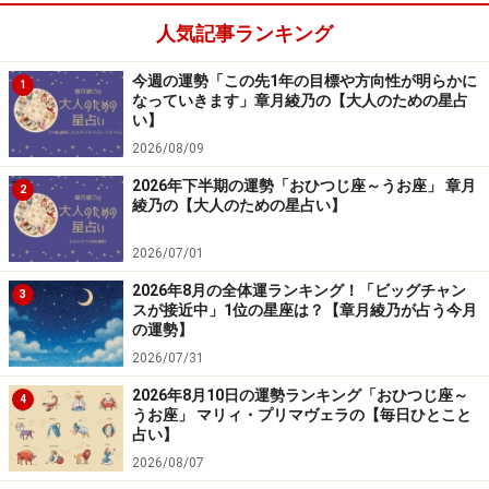
人気記事ランキング
また、机上の空論に走りやすいのも気を付けたいポイン
ト。プランを練ったら、実行を。不得手なことは、協力
今週の運勢「この先1年の目標や方向性が明らかに
1
者に委ねればいいのです。
なっていきます」章月綾乃の【大人のための星占
い】
2026/08/09
2026年下半期の運勢「おひつじ座～うお座」 章月
みずがめ座の恋愛運、結婚運
2
綾乃の【大人のための星占い】
みずがめ座の恋は、無自覚なまま進むことが多いでしょ
2026/07/01
う。よい友達、仲間、ビジネスパートナー、相談相手な
2026年8月の全体運ランキング！「ビッグチャン
3
ど、甘さ抜きでつきあっている相手を、知らず知らずの
スが接近中」1位の星座は？【章月綾乃が占う今月
うちに愛してしまっているのです。
の運勢】
2026/07/31
何かの拍子に関係が壊れ、離れていく恋愛相手よりも、
2026年8月10日の運勢ランキング「おひつじ座～
4
うお座」 マリィ・プリマヴェラの【毎日ひとこと
親友としてキープしたほうが、一生つきあえるという計
占い】
算もしていそう。
2026/08/07