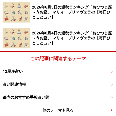
2026年8月5日の運勢ランキング「おひつじ座
～うお座」 マリィ・プリマヴェラの【毎日ひ
ただ、それをよしとしない反骨精神が運命を動かしてい
とこと占い】
くのです。与えられたものだけで満足はできません。よ
りよい場所へ、まだ誰も見たことのない何かを求め、み
2026年8月4日の運勢ランキング「おひつじ座
ずがめ座の挑戦が始まっていくはず。
～うお座」 マリィ・プリマヴェラの【毎日ひ
とこと占い】
これまで、世の中になかったスタイルを生み出していき
ます。
この記事に関連するテーマ
12星座占い
みずがめ座の運命の生かし方
占い関連情報
やってダメなら、潔く、諦めて。くすぶる思いはあるか
もしれませんが、深追いすれば負のスパイラルに落ちる
都内のおすすめ手相占い師
だけ。パッと切り替えて、失敗も経験として生かせばよ
他のテーマも見る
いのです。