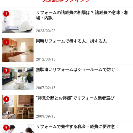
どについては現場調査と設計、そして確実な工事が伴っ
リフォームの諸経費の相場は？ 諸経費の意味・相
1
ていることが非常に重要ですので、確認申請手続きが不
場・内訳
要とは言えども、専門の建築士にしっかりと設計しても
2023/03/03
らうようにしましょう。
同時リフォームで得する人、損する人
2
スケルトンリフォームができない（向かな
2012/03/13
い）場合も
無駄遣いリフォームはショールームで防ぐ！
3
2×4（ツーバイフォー）やプレハブ工法の住宅
では、耐
震上不可欠な壁（耐力壁）があり、壁を壊すことができ
2007/02/15
ず、間取りが変更できないという場合があります。この
“得意分野とお得感”でリフォーム業者選び
4
場合、スケルトンリフォームのメリットが薄れてしまう
ことがあります。
2009/09/18
リフォームで発生する税金・経費に要注意！
また、住宅メーカー系の建物に多く見受けられる
「型式
5