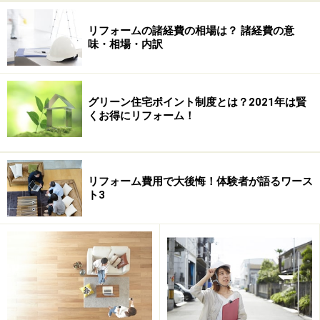
一戸建て木造住宅をスケルトンリフォームする場合に
リフォームの諸経費の相場は？ 諸経費の意
は、まず基礎や柱、梁といった建物の骨組みをそのまま
味・相場・内訳
に残します。その上で屋根や外壁を取り替えたり、構造
上支障のない間仕切り壁を取り除き、大幅な間取りの変
更を行ったり、そして水回り設備などを交換したりし
グリーン住宅ポイント制度とは？2021年は賢
て、骨組み以外はほぼ新築と見違えるようなリフォーム
くお得にリフォーム！
を行います。
リフォーム費用で大後悔！体験者が語るワース
ト3