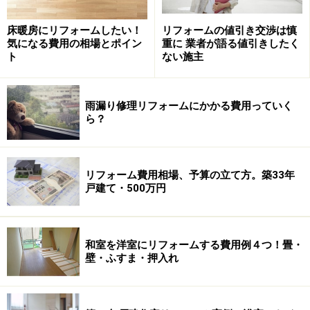
床暖房にリフォームしたい！
リフォームの値引き交渉は慎
気になる費用の相場とポイン
重に 業者が語る値引きしたく
いっそのこと全部解体して新しく建て直す方が良いよう
ト
ない施主
に感じますが、一般的な木造住宅のスケルトンリフォー
ムにおいて（増築が伴わない場合）、
建築確認申請手続
雨漏り修理リフォームにかかる費用っていく
きが不要
であることから、様々な建築関連の法令によっ
ら？
て「建替え」そのものができないような敷地や、愛着の
ある住まいを壊してしまうことがためらわれるような建
物で、スケルトンリフォームが採用されることが多いよ
リフォーム費用相場、予算の立て方。築33年
戸建て・500万円
うです。
和室を洋室にリフォームする費用例４つ！畳・
スケルトンリフォームでできること５つ！
壁・ふすま・押入れ
では「スケルトンリフォーム」ではどんなことができる
のでしょうか。大きくは次の5つです。