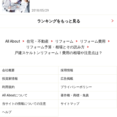
適合認定」
を受けている住宅では、増改築や構造の変更
リフォームに対して、新たに建築確認申請が必要となる
2018/05/29
ものがあります。
ランキングをもっと見る
一般の方ではこれらの判断・確認は難しいと思いますの
で、新築当時の確認申請図面や書類が残っているようで
>
>
>
>
All About
住宅・不動産
リフォーム
リフォーム費用
あれば、リフォーム業者に見せて相談したり、新築当時
>
リフォーム予算・相場とその読み方
戸建スケルトンリフォーム！費用の相場や注意点は？
の工事業者にスケルトンリフォームの可否を相談してお
きましょう。
会社概要
採用情報
投資家情報
広告掲載
利用規約
プライバシーポリシー
All Aboutについて
著作権・商標・免責
当サイトの情報についての注意
サイトマップ
ヘルプ