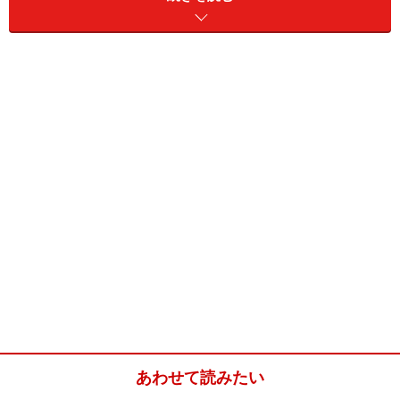
「スケルトン（skeleton）」とは「骨格」という意味で
す。建物を考える時に、建物の柱や梁といった骨組みに
なる「構造部分（スケルトン）」と、その中に設置され
る住宅設備や間仕切り壁などの「充填物（インフィ
ル）」とに区分して捉える概念から生まれた言葉です。
「スケルトンリフォーム」は骨格である構造部を残し、
それ以外をリフォームするという意味になります。
あわせて読みたい