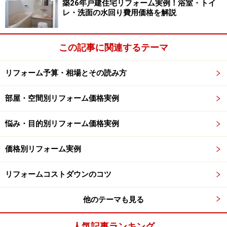
築26年戸建住宅リフォーム実例！浴室・トイ
レ・洗面の水回り費用価格を解説
建物の寿命を延ばすことができる
耐震性を向上させることができる
この記事に関連するテーマ
断熱性（省エネ性）を向上させることができる
リフォーム予算・相場とその読み方
住宅設備（水回り）や外観・内装を新しくすること
ができる
部屋・空間別リフォーム価格実例
間取りをある程度自由に変更することができる
悩み・目的別リフォーム価格実例
既存建物の大きさや給排水管経路を考慮する必要がある
価格別リフォーム実例
ので、プランの計画上は一定の制約はありますが、
一般
的なリフォームと比べ
間取り計画の自由度は高くなり、
リフォームコストダウンのコツ
また外観・内観も見違えることから、
完成後は新築と見
間違えるほどです
。
他のテーマも見る
人気記事ランキング
もちろん、耐震改修や断熱性アップ（断熱材の充填）な