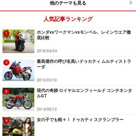
他のテーマも見る
人気記事ランキング
まさかのダブル電源ソケット装備
ホンダvsワークマンvsモンベル、レインウエア徹
スマートフォンの地図アプリをナビの代わりにする場
1
底比較
合、スマートフォンのバッテリーの減りが早いのが難
点。そんなときに車体についていると便利なのがUSBチ
2018/04/04
ャージャーやシガーソケットなどの電源です。
最高傑作の呼び名高いドゥカティ ムルティストラ
2
ーダ
最近では、電源がついていないバイクでも後付電源を装
2015/03/10
着するユーザーが増えていることもあってか、新しいバ
現代の奇跡 ロイヤルエンフィールド コンチネンタ
3
イクにはUSBチャージャーやシガーソケットがあらかじ
ルGT
め搭載されることが多いのですが、大抵はどちらか片方
2014/08/12
となります。
女の子でも軽々！ ドゥカティ スクランブラー
4
しかし、G-Dink250iはグローブボックス内にUSBチャー
ジャー、ハンドル下にはシガーソケット電源を備えてい