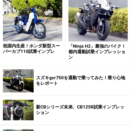
G-Dink250iシート下ラゲッジスペース
ビッグスクーターの魅力の一つとして積載量の多さがあ
祝国内生産！ホンダ新型スー
「Ninja H2」最強のバイク！
げられます。先代のグランドディンク250は250ccながら
パーカブ110試乗インプレ
都内通勤試乗インプレッショ
コンパクトな車体が魅力の一つでしたが、G-Dink250は
ン
フロント周りのボリュームが増しているもののリア周り
は相変らず比較的コンパクト。それに伴いシート下の容
スズキgsr750を通勤で乗ってみた！乗り心地
量は国産のビッグスクーターに比べて小さい印象です。
をレポート
それなりに深さがあるのでフルフェイスヘルメットがし
っかりと納まりますが、追加でレインウエアを入れたら
一杯になりそうな積載量です。
新CBシリーズ末弟、CB125R試乗インプレッ
ション