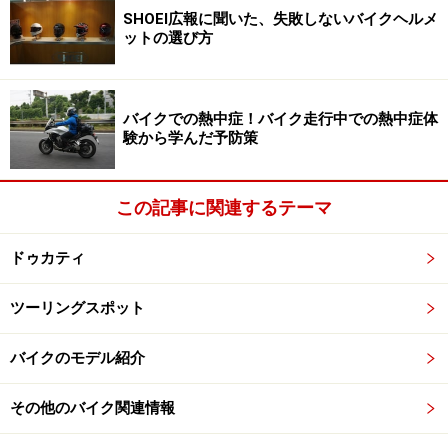
SHOEI広報に聞いた、失敗しないバイクヘルメ
250ccビッグスクーターでは唯一フラットフロアを採用して
ットの選び方
いる
バイクでの熱中症！バイク走行中での熱中症体
しかし、G-Dink250iはフラットフロアを採用しているの
験から学んだ予防策
でフロア部分に荷物を積載することが可能です。特に便
利なのがコンビニフック。国産バイクに装備されるコン
この記事に関連するテーマ
ビニフックの最大積載量は1kg未満が多いですが、G-
Dink250iに装備されているコンビニフックはなんと3kgま
ドゥカティ
で積載可能です。帰りにコンビニで晩酌用のおかずとビ
ールを買っても全てコンビニフックにかけることができ
ツーリングスポット
ます。
バイクのモデル紹介
さらに、ハンドル左下にはグローブボックスが備わって
います。コンビニなど帰りがけに寄り道する際、一時的
その他のバイク関連情報
にグローブを入れておくのに便利です。