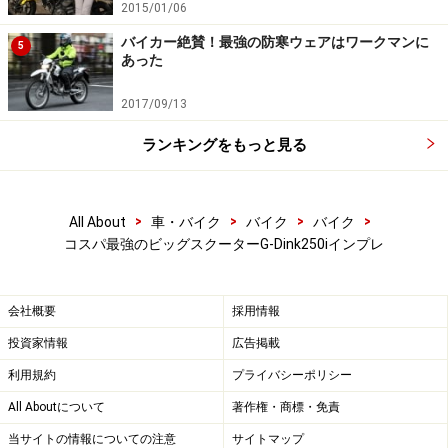
2015/01/06
ます。グローブボックス内でスマートフォンを充電しつ
バイカー絶賛！最強の防寒ウェアはワークマンに
5
つ、バイク用ナビゲーションシステムをシガーソケット
あった
から電源をとって使用するなど複数のガジェットを同時
2017/09/13
に使うことができるのは便利です。
ランキングをもっと見る
ハンドル下にはシガーソケット電源
>
>
>
>
All About
車・バイク
バイク
バイク
コスパ最強のビッグスクーターG-Dink250iインプレ
会社概要
採用情報
グローブボックス内のUSBチャージャー
投資家情報
広告掲載
利用規約
プライバシーポリシー
ただしグローブボックス内は走行中は振動でゆれるの
All Aboutについて
著作権・商標・免責
で、そのままスマホをいれると破損する可能性がありま
当サイトの情報についての注意
サイトマップ