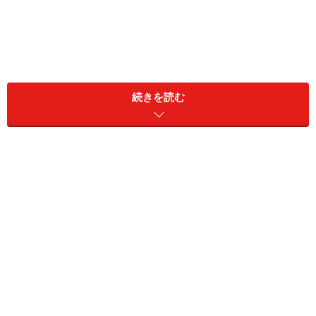
1）取引処理能力が大きく向上する
続きを読む
ビットコインのブロックチェーンを利用せずにトランザ
クション（取引）を行うことができるようになり（オフ
チェーン処理といいます）、一秒の間に何千、何万もの
取引処理を行うことができるようになります。現在のビ
ットコイン取引では約10分で1ブロックと呼ばれる単位
の取引データ処理（1ブロックの上限は1MB）がなされ
ますが、
この速度と取引処理容量が大幅に拡大する
と期
待されています。