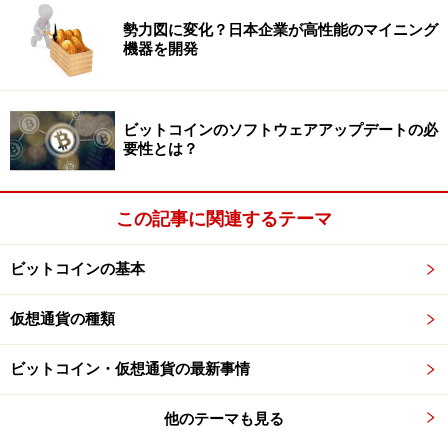
ットワークですが、その実現化には導入のための前段階
勢力図に変化？日本企業が高性能のマイニング
機器を開発
として
Segwitの実装
が必要です。Segwitとは取引サイズ
を圧縮し、メインのブロックチェーン上で行う取引をブ
ロックチェーンの外（オフチェーンと呼びます）で行う
ビットコインのソフトウェアアップデートの必
ことのできる技術です。
要性とは？
このSegwitが2017年8月に実装され、2018年1月には米
この記事に関連するテーマ
国の大手仮想通貨取引所兼ウォレット企業である
CoinbaseがSegwit対応を開始しました。また、2018年2
ビットコインの基本
月にはビットコインのメインクライアントであるBitcoin
Core（ビットコインコア）の最新バージョン「Bitcoin
仮想通貨の種類
Core 0.16.0」がSegwit完全サポートでリリースされまし
た。
ビットコイン・仮想通貨の最新事情
さらには、2018年3月にライトニング・ネットワークの
他のテーマも見る
技術開発を行っているライトニング・ラボが、初めてラ