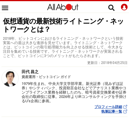
仮想通貨の最新技術ライトニング・ネッ
トワークとは？
2018年、ビットコインにおけるライトニング・ネットワークという技術
実装への道は大きな進捗を見せています。ライトニング・ネットワーク
とは、ビットコインの取引処理能力を向上させる技術として、今大きな
注目を集めている技術です。ライトニング・ネットワークが実装される
ことで、ビットコインに3つのメリットがもたらされます。
更新日：
2018年04月25日
田代 昌之
資産運用・ビットコイン ガイド
1979年生まれ、中央大学文学部卒業。新光証券（現みずほ証
券）やシティバンク、投資助言会社などでアナリスト業務やコ
ンプライアンス業務を経験したのち、暗号資産交換業者や証券
会社の取締役に従事。2026年よりIRコンサルティングを手掛け
るU's企画に参画。
プロフィール詳細
執筆記事一覧