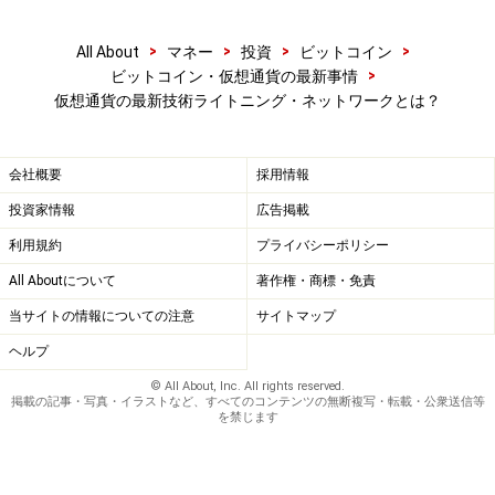
イトニング・ネットワークをビットコインのメインネッ
>
>
>
>
All About
マネー
投資
ビットコイン
トで実装した「lnd 0.4beta」をリリースしました。これ
>
ビットコイン・仮想通貨の最新事情
について、実装にまた一歩近づいた画期的な出来事と評
仮想通貨の最新技術ライトニング・ネットワークとは？
価する専門家が多い状態です。
会社概要
採用情報
ビットコインの送金がさらに高速かつ安価で、便利にな
投資家情報
広告掲載
る、そんな未来が実現するときがすぐそこまで近づいて
いるのかもしれません。
利用規約
プライバシーポリシー
All Aboutについて
著作権・商標・免責
※記事内容は執筆時点のものです。最新の内容をご確認くださ
い。
当サイトの情報についての注意
サイトマップ
本記事の内容は一般的な情報提供を目的としており、特定の金融
ヘルプ
商品や投資行動を推奨するものではありません。
投資や資産運用に関する最終的なご判断はご自身の責任において
© All About, Inc. All rights reserved.
行ってください。
掲載の記事・写真・イラストなど、すべてのコンテンツの無断複写・転載・公衆送信等
掲載情報の正確性・完全性については十分に配慮しております
を禁じます
が、その内容を保証するものではなく、これに基づく損失・損害
などについて当社は一切の責任を負いません。
最新の情報や詳細については、必ず各金融機関やサービス提供者
の公式情報をご確認ください。