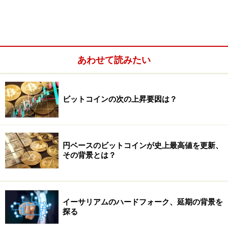
2）取引手数料を大きく節約できる
現在はひとつの取引が発生する度にその都度ブロックチ
ェーンにその情報が書き込まれて取引手数料が発生しま
すが、ライトニング・ネットワークではある任意の期間
あわせて読みたい
の取引をすべて前述のオフチェーン処理を行い、その期
間終了時にまとめて取引１回分としてブロックチェーン
に処理します。このため、取引手数料が発生するのは最
ビットコインの次の上昇要因は？
後の一回で済むので、
大幅な取引手数料の減額
が期待で
きます。
円ベースのビットコインが史上最高値を更新、
その背景とは？
イーサリアムのハードフォーク、延期の背景を
探る