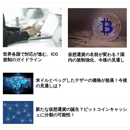
3）1satoshi単位（ビットコインの最小単
世界各国で対応が進む、ICO
仮想通貨の名前が変わる？国
規制のガイドライン
内の規制強化、今後の見通し
位）での少額決済（マイクロペイメント）
が可能となる
米ドルとペッグしたテザーの価格が急落！今後
現状では、例えば1satoshi単位でビットコインを送金し
の見通しは？
たとしても取引手数料の方が高くなってしまうのでマイ
クロペイメントを実行すると割に合わないのですが、ラ
イトニング・ネットワークが実現されれば、こうした
ご
新たな仮想通貨の誕生？ビットコインキャッシ
く少額の送金も可能
となります。
ュに分裂の可能性！
ユーザーにとってその実装が待たれるライトニング・ネ